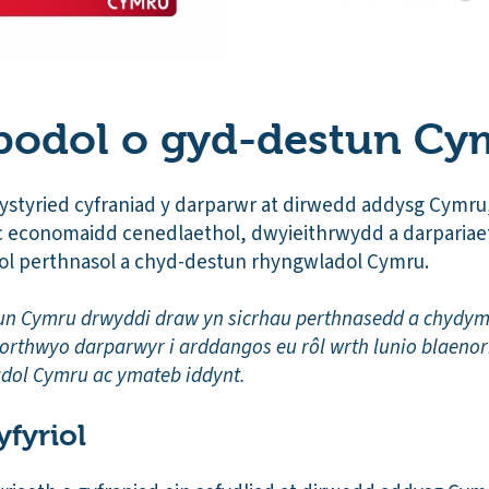
odol o gyd-destun Cy
styried cyfraniad y darparwr at dirwedd addysg Cymr
 ac economaidd cenedlaethol, dwyieithrwydd a darparia
ol perthnasol a chyd-destun rhyngwladol Cymru.
n Cymru drwyddi draw yn sicrhau perthnasedd a chydymf
orthwyo darparwyr i arddangos eu rôl wrth lunio blaeno
dol Cymru ac ymateb iddynt.
fyriol