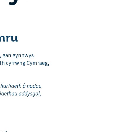
mru
u, gan gynnwys
eth cyfrwng Cymraeg,
furfiaeth â nodau
riaethau addysgol,