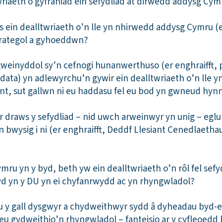
wriaeth o gyfraniad ein sefydliad at dirwedd addysg Cym
 ein dealltwriaeth o’n lle yn nhirwedd addysg Cymru (
trategol a gyhoeddwn?
gweinyddol sy’n cefnogi hunanwerthuso (er enghraifft, 
data) yn adlewyrchu’n gywir ein dealltwriaeth o’n lle 
t, sut gallwn ni eu haddasu fel eu bod yn gwneud hyn
r draws y sefydliad – nid uwch arweinwyr yn unig – eglu
 bwysig i ni (er enghraifft, Deddf Llesiant Cenedlaetha
Cymru yn y byd, beth yw ein dealltwriaeth o’n rôl fel sefy
d yn y DU yn ei chyfanrwydd ac yn rhyngwladol?
u y gall dysgwyr a chydweithwyr sydd â dyheadau byd-ean
eu gydweithio’n rhyngwladol – fanteisio ar y cyfleoedd