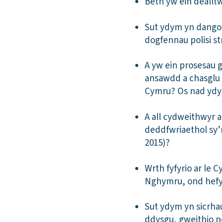
Beth yw ein deallt
Sut ydym yn dangos
dogfennau polisi s
A yw ein prosesau 
ansawdd a chasglu 
Cymru? Os nad ydyn
A all cydweithwyr a
deddfwriaethol sy’n
2015)?
Wrth fyfyrio ar le 
Nghymru, ond hefy
Sut ydym yn sicrha
ddysgu, gweithio n