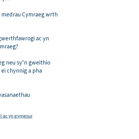
eu medrau Cymraeg wrth
 gwerthfawrogi ac yn
ymraeg?
aeg neu sy’n gweithio
ei chynnig a pha
wasanaethau
l ac yn gymesur