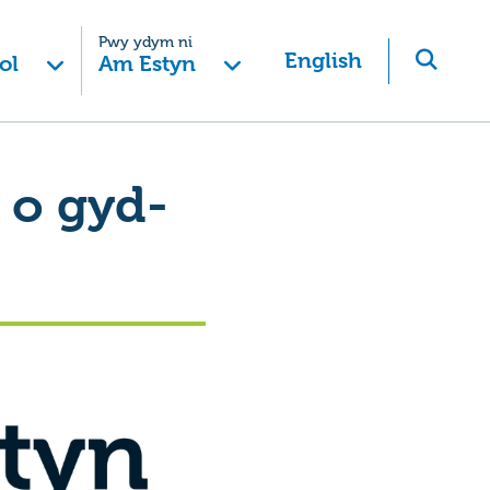
Pwy ydym ni
English
ol
Am Estyn
 o gyd-