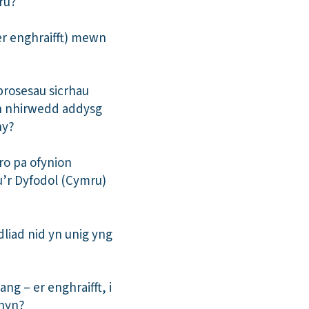
ru?
er enghraifft) mewn
prosesau sicrhau
yn nhirwedd addysg
ny?
ro pa ofynion
u’r Dyfodol (Cymru)
dliad nid yn unig yng
g – er enghraifft, i
 hyn?