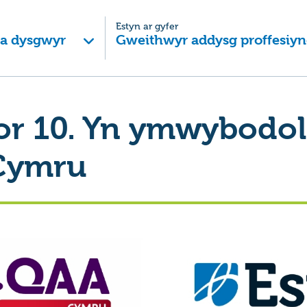
Estyn ar gyfer
 a dysgwyr
Gweithwyr addysg proffesiyn
r 10. Yn ymwybodol
Cymru