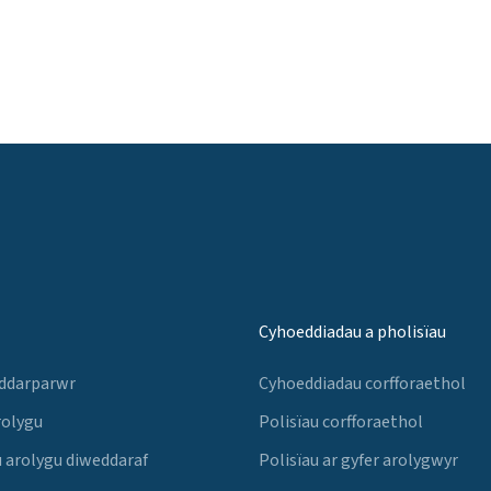
Cyhoeddiadau a pholisïau
 ddarparwr
Cyhoeddiadau corfforaethol
rolygu
Polisïau corfforaethol
 arolygu diweddaraf
Polisïau ar gyfer arolygwyr