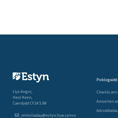
Poblogaidd
Llys Angor,
Chwilio am
Heol Keen,
Amserlen a
Caerdydd CF24 5JW
Adroddiadau
ymholiadau@estyn.llyw.cymru