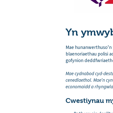
Yn ymwyb
Mae hunanwerthuso’n y
blaenoriaethau polisi
gofynion deddfwriaeth
Mae cydnabod cyd-destu
cenedlaethol. Mae’n cyn
economaidd a rhyngwla
Cwestiynau my