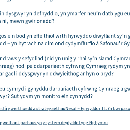
ein dysgwyr yn defnyddio, yn ymarfer neu’n datblygu 
a ni, mewn gwirionedd?
os ein bod yn effeithiol wrth hyrwyddo diwylliant sy’n
d – yn hytrach na dim ond cydymffurfio â Safonau’r G
r draws y sefydliad (nid yn unig y rhai sy’n siarad Cymr
raeg) nodi pa ddarpariaeth cyfrwng Cymraeg rydym yn 
r gael i ddysgwyr yn ddwyieithog ar hyn o bryd?
eu cymryd i gynyddu darpariaeth cyfrwng Cymraeg a g
wyr? Sut ydym yn monitro ein cynnydd?
fynd â gwerthoedd a strategaethau
Nesaf – Egwyddor 11. Yn bwrpaso
 gwelliant parhaus yn y system drydyddol yng Nghymru