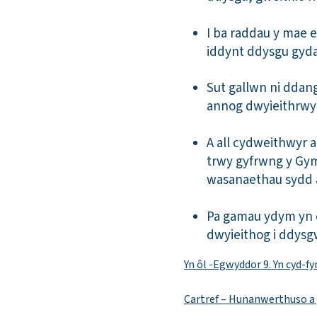
I ba raddau y mae 
iddynt ddysgu gyd
Sut gallwn ni ddang
annog dwyieithrwyd
A all cydweithwyr a
trwy gyfrwng y Gym
wasanaethau sydd a
Pa gamau ydym yn 
dwyieithog i ddysg
Yn ôl -Egwyddor 9. Yn cyd-
Cartref – Hunanwerthuso a