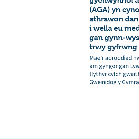
gychwynnol 
(AGA) yn cyn
athrawon dan 
i wella eu me
gan gynn-wys
trwy gyfrwng
Mae’r adroddiad hw
am gyngor gan Ly
llythyr cylch gwai
Gweinidog y Gymrae