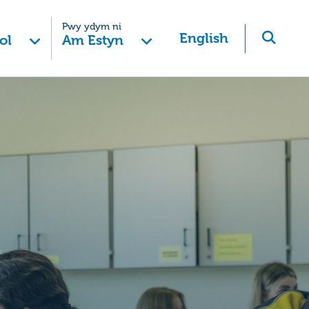
Pwy ydym ni
English
ol
Am Estyn