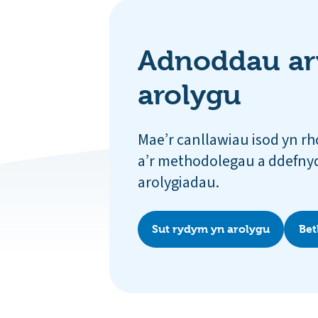
Adnoddau ar
arolygu
Mae’r canllawiau isod yn rh
a’r methodolegau a ddefnyd
arolygiadau.
Sut rydym yn arolygu
Bet