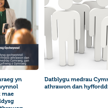
mraeg yn
Datblygu medrau Cym
wynnol
athrawon dan hyffordd
t mae
ddysg