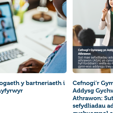
ogaeth y bartneriaeth i
Cefnogi’r Gy
myfyrwyr
Addysg Gych
Athrawon: Su
sefydliadau a