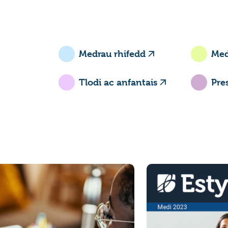
Medrau rhifedd
Med
Tlodi ac anfantais
Pre