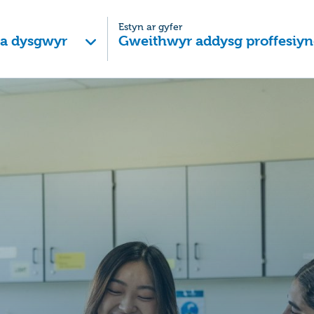
Estyn ar gyfer
 a dysgwyr
Gweithwyr addysg proffesiyn