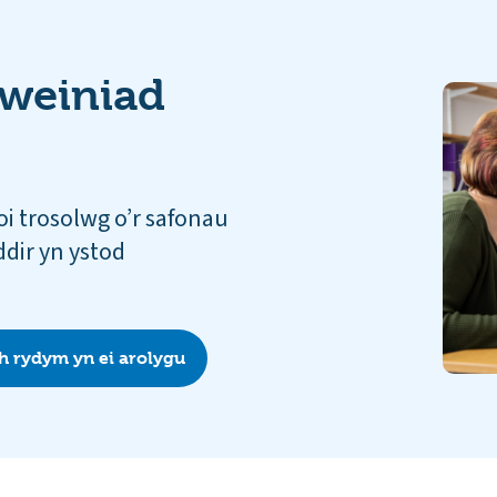
weiniad
oi trosolwg o’r safonau
dir yn ystod
h rydym yn ei arolygu