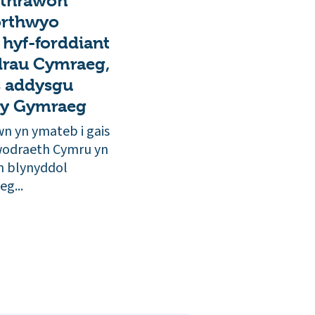
athrawon
orthwyo
hyf-forddiant
drau Cymraeg,
 addysgu
 y Gymraeg
n yn ymateb i gais
wodraeth Cymru yn
th blynyddol
g...