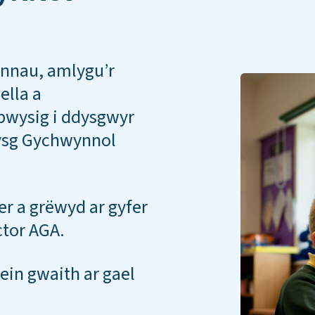
annau, amlygu’r
ella a
bwysig i ddysgwyr
ysg Gychwynnol
er a grëwyd ar gyfer
ctor AGA.
in gwaith ar gael