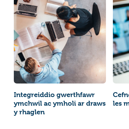
Integreiddio gwerthfawr
Cefn
ymchwil ac ymholi ar draws
les 
y rhaglen