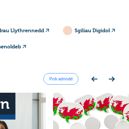
rau Llythrennedd
Sgiliau Digidol
senoldeb
Pob adnodd