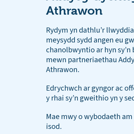
Athrawon
Rydym yn dathlu’r llwyddi
meysydd sydd angen eu gw
chanolbwyntio ar hyn sy’n 
mewn partneriaethau Add
Athrawon.
Edrychwch ar gyngor ac off
y rhai sy’n gweithio yn y se
Mae mwy o wybodaeth am e
isod.