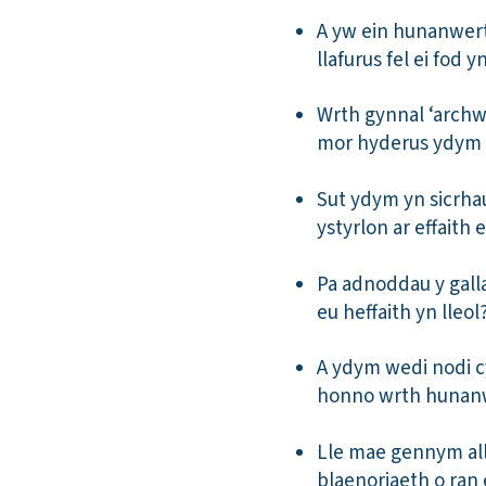
A yw ein hunanwerth
llafurus fel ei fod
Wrth gynnal ‘archw
mor hyderus ydym 
Sut ydym yn sicrha
ystyrlon ar effaith
Pa adnoddau y gall
eu heffaith yn lleol
A ydym wedi nodi cy
honno wrth hunan
Lle mae gennym all
blaenoriaeth o ran