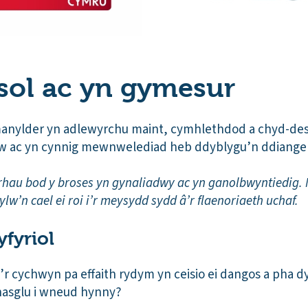
sol ac yn gymesur
manylder yn adlewyrchu maint, cymhlethdod a chyd-des
w ac yn cynnig mewnwelediad heb ddyblygu’n ddiange
rhau bod y broses yn gynaliadwy ac yn ganolbwyntiedig. 
ylw’n cael ei roi i’r meysydd sydd â’r flaenoriaeth uchaf.
fyriol
r cychwyn pa effaith rydym yn ceisio ei dangos a pha d
chasglu i wneud hynny?