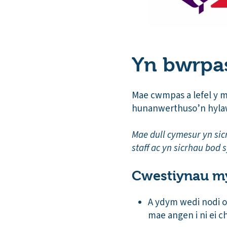
Yn bwrpa
Mae cwmpas a lefel y 
hunanwerthuso’n hyla
Mae dull cymesur yn sic
staff ac yn sicrhau bod s
Cwestiynau my
A ydym wedi nodi o’
mae angen i ni ei 