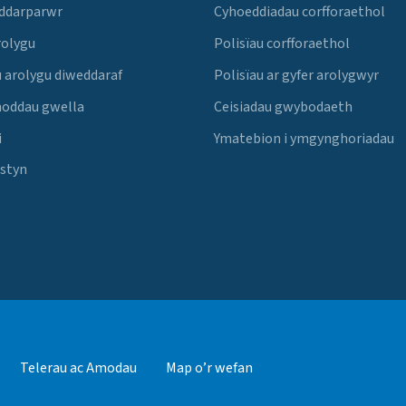
 ddarparwr
Cyhoeddiadau corfforaethol
rolygu
Polisïau corfforaethol
 arolygu diweddaraf
Polisïau ar gyfer arolygwyr
noddau gwella
Ceisiadau gwybodaeth
i
Ymatebion i ymgynghoriadau
Estyn
Telerau ac Amodau
Map o’r wefan