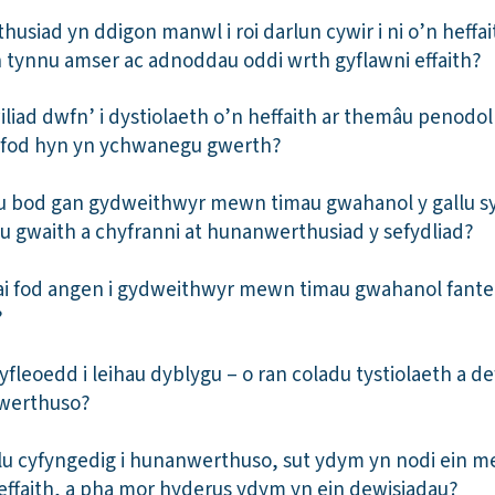
usiad yn ddigon manwl i roi darlun cywir i ni o’n heffa
 yn tynnu amser ac adnoddau oddi wrth gyflawni effaith?
iliad dwfn’ i dystiolaeth o’n heffaith ar themâu penodo
fod hyn yn ychwanegu gwerth?
u bod gan gydweithwyr mewn timau gwahanol y gallu syd
 eu gwaith a chyfranni at hunanwerthusiad y sefydliad?
ai fod angen i gydweithwyr mewn timau gwahanol fantei
?
fleoedd i leihau dyblygu – o ran coladu tystiolaeth a de
werthuso?
u cyfyngedig i hunanwerthuso, sut ydym yn nodi ein m
 effaith, a pha mor hyderus ydym yn ein dewisiadau?