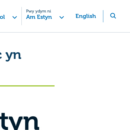
Pwy ydym ni
English
ol
Am Estyn
c yn