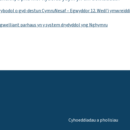
wybodol o gyd-destun Cymru
Nesaf – Egwyddor 12. Wedi’i ymwreid
 gwelliant parhaus yn y system drydyddol yng Nghymru
Cyhoeddiadau a pholisïau