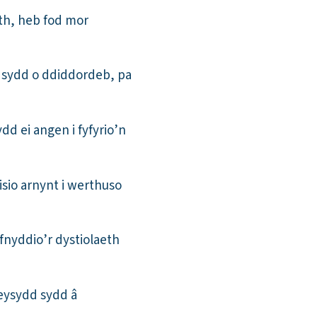
ith, heb fod mor
l sydd o ddiddordeb, pa
d ei angen i fyfyrio’n
sio arnynt i werthuso
fnyddio’r dystiolaeth
eysydd sydd â