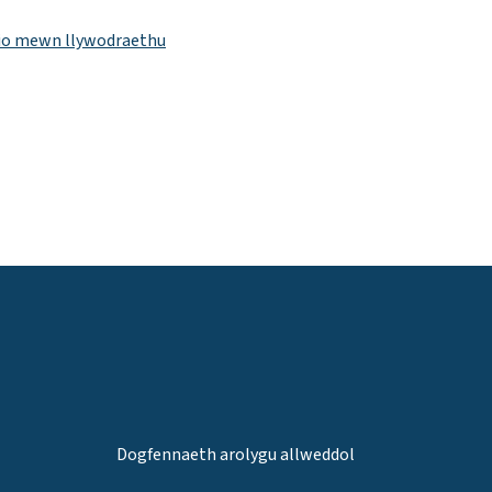
dio mewn llywodraethu
Dogfennaeth arolygu allweddol