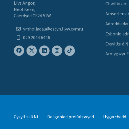
Llys Angor,
Chwilio am
Heol Keen,
Amserlen a
Caerdydd CF24 5JW
Adroddiadau
ymholiadau@estyn.llyw.cymru
Esbonio ad
029 2044 6446
Cysylltu â N
Arolygwyr 
Cysylltu â Ni
Datganiad preifatrwydd
Hygyrchedd