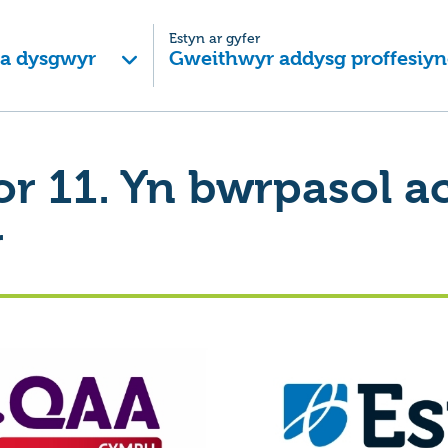
Estyn ar gyfer
 a dysgwyr
Gweithwyr addysg proffesiyn
r 11. Yn bwrpasol a
r