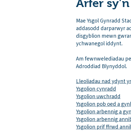
Arfer sy’
Mae Ysgol Gynradd Stace
addasodd darparwyr add
disgyblion mewn gwrand
ychwanegol iddynt.
Am fewnwelediadau pell
Adroddiad Blynyddol.
Lleoliadau nad ydynt y
Ysgolion cynradd
Ysgolion uwchradd
Ysgolion pob oed a gyn
Ysgolion arbennig a gyn
Ysgolion arbennig anni
Ysgolion prif ffrwd ann