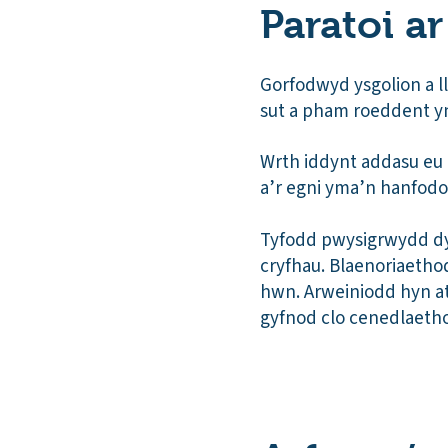
Paratoi a
Gorfodwyd ysgolion a l
sut a pham roeddent yn
Wrth iddynt addasu eu
a’r egni yma’n hanfodo
Tyfodd pwysigrwydd dys
cryfhau. Blaenoriaetho
hwn. Arweiniodd hyn at 
gyfnod clo cenedlaetho