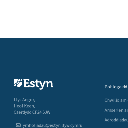
Poblogaidd
Llys Angor,
Chwilio am
Heol Keen,
Amserlen a
Caerdydd CF24 5JW
Adroddiadau
ymholiadau@estyn.llyw.cymru