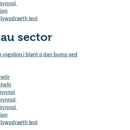
ibynnol
lion
lywodraeth leol
au sector
n ysgolion i blant o dan bump oed
helir
helir
bynnol
ibynnol
ibynnol
lion
lywodraeth leol