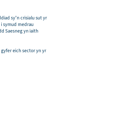
iad sy’n crisialu sut yr
n i symud medrau
dd Saesneg yn iaith
yfer eich sector yn yr