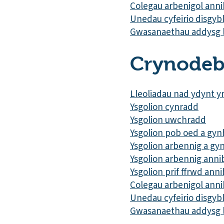
Colegau arbenigol ann
Unedau cyfeirio disgyb
Gwasanaethau addysg l
Crynodeb
Lleoliadau nad ydynt y
Ysgolion cynradd
Ysgolion uwchradd
Ysgolion pob oed a gyn
Ysgolion arbennig a gyn
Ysgolion arbennig anni
Ysgolion prif ffrwd ann
Colegau arbenigol ann
Unedau cyfeirio disgyb
Gwasanaethau addysg l