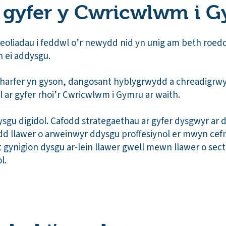
r gyfer y Cwricwlwm i 
leoliadau i feddwl o’r newydd nid yn unig am beth roed
 ei addysgu.
 harfer yn gyson, dangosant hyblygrwydd a chreadigrw
l ar gyfer rhoi’r Cwricwlwm i Gymru ar waith.
gu digidol. Cafodd strategaethau ar gyfer dysgwyr ar 
dd llawer o arweinwyr ddysgu proffesiynol er mwyn cefn
gynigion dysgu ar-lein llawer gwell mewn llawer o sector
l.