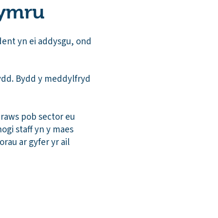
Gymru
dent yn ei addysgu, ond
ydd. Bydd y meddylfryd
draws pob sector eu
ogi staff yn y maes
au ar gyfer yr ail