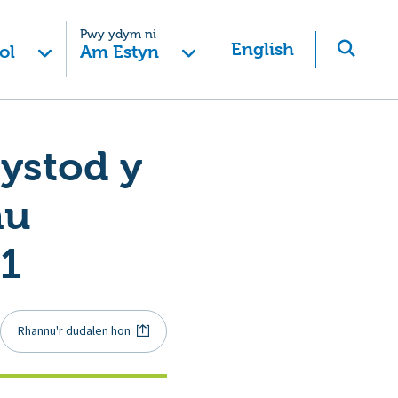
Pwy ydym ni
English
ol
Am Estyn
ystod y
au
21
Rhannu'r dudalen hon