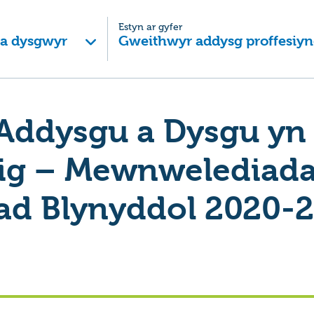
Estyn ar gyfer
 a dysgwyr
Gweithwyr addysg proffesiyn
Addysgu a Dysgu yn 
g – Mewnwelediad
ad Blynyddol 2020-