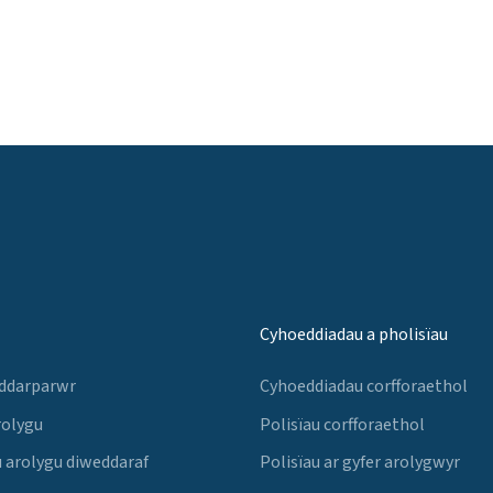
Cyhoeddiadau a pholisïau
 ddarparwr
Cyhoeddiadau corfforaethol
rolygu
Polisïau corfforaethol
 arolygu diweddaraf
Polisïau ar gyfer arolygwyr