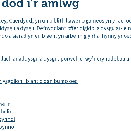
n dod i’r amlwg
y, Caerdydd, yn un o blith llawer o gameos yn yr adrodd
ysgu a dysgu. Defnyddiant offer digidol a dysgu ar-lei
o a siarad yn eu blaen, yn arbennig y rhai hynny yr oe
ach ar addysgu a dysgu, porwch drwy’r crynodebau ar g
n ysgolion i blant o dan bump oed
helir
helir
bynnol
ibynnol