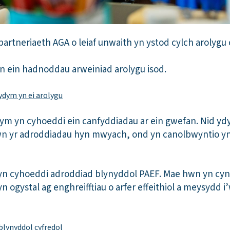
artneriaeth AGA o leiaf unwaith yn ystod cylch arolygu
yn ein hadnoddau arweiniad arolygu isod.
ydym yn ei arolygu
ydym yn cyhoeddi ein canfyddiadau ar ein gwefan. Nid 
wn yr adroddiadau hyn mwyach, ond yn canolbwyntio yn 
n cyhoeddi adroddiad blynyddol PAEF. Mae hwn yn cy
n ogystal ag enghreifftiau o arfer effeithiol a meysydd i
blynyddol cyfredol