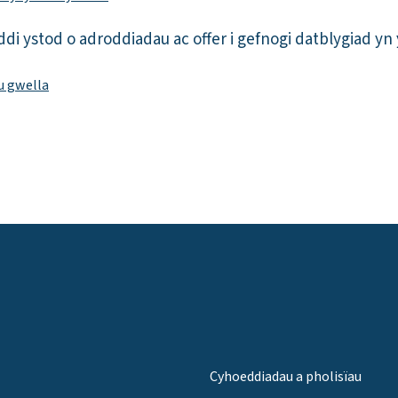
 ystod o adroddiadau ac offer i gefnogi datblygiad yn y
u gwella
Cyhoeddiadau a pholisïau