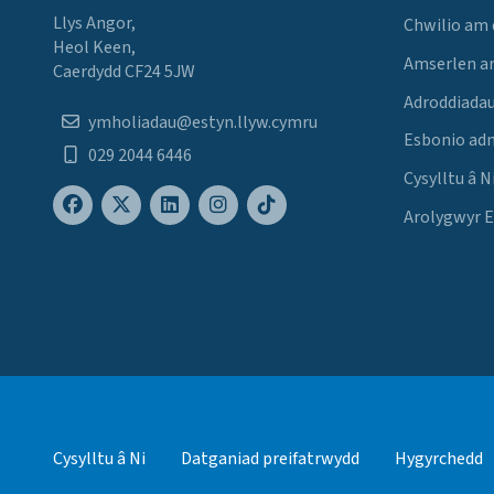
Llys Angor,
Chwilio am
Heol Keen,
Amserlen a
Caerdydd CF24 5JW
Adroddiadau
ymholiadau@estyn.llyw.cymru
Esbonio ad
029 2044 6446
Cysylltu â N
Arolygwyr 
Cysylltu â Ni
Datganiad preifatrwydd
Hygyrchedd