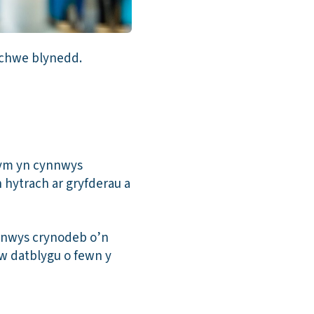
 chwe blynedd.
ydym yn cynnwys
hytrach ar gryfderau a
nnwys crynodeb o’n
’w datblygu o fewn y