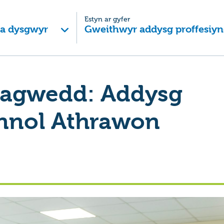
Estyn ar gyfer
 a dysgwyr
Gweithwyr addysg proffesiyn
agwedd: Addysg
nol Athrawon