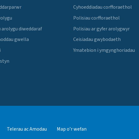
 ddarparwr
Cyhoeddiadau corfforaethol
rolygu
Polisïau corfforaethol
 arolygu diweddaraf
Polisïau ar gyfer arolygwyr
noddau gwella
Ceisiadau gwybodaeth
i
Ymatebion i ymgynghoriadau
Estyn
Telerau ac Amodau
Map o’r wefan