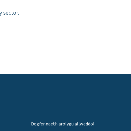
 sector.
Dogfennaeth arolygu allweddol