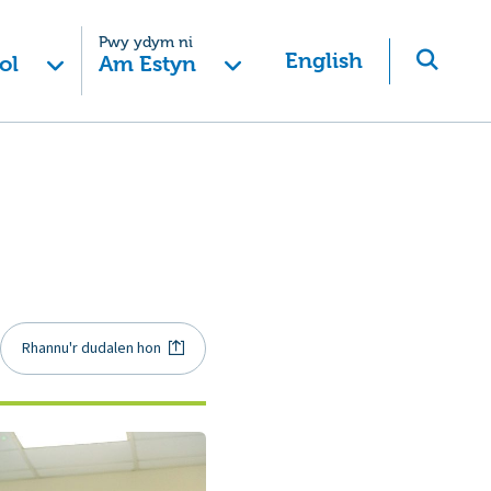
Pwy ydym ni
English
ol
Am Estyn
Rhannu'r dudalen hon