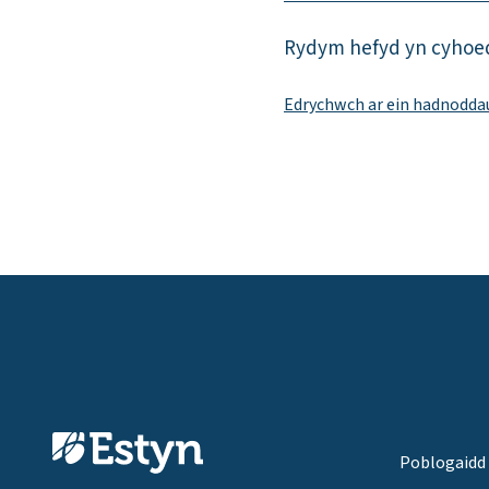
Rydym hefyd yn cyhoeddi
Edrychwch ar ein hadnodda
Poblogaidd