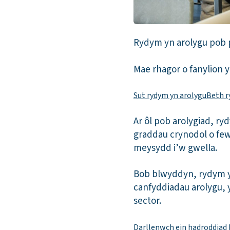
Rydym yn arolygu pob p
Mae rhagor o fanylion 
Sut rydym yn arolygu
Beth r
Ar ôl pob arolygiad, r
graddau crynodol o fe
meysydd i’w gwella.
Bob blwyddyn, rydym y
canfyddiadau arolygu, y
sector.
Darllenwch ein hadroddiad 