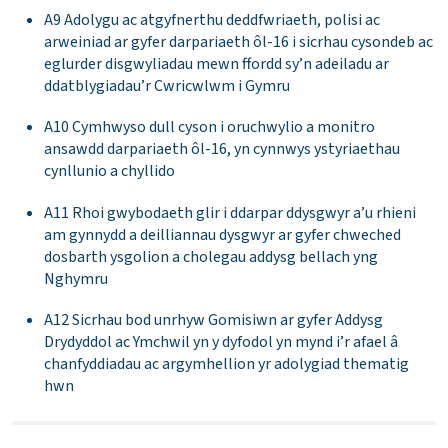
A9 Adolygu ac atgyfnerthu deddfwriaeth, polisi ac
arweiniad ar gyfer darpariaeth ôl-16 i sicrhau cysondeb ac
eglurder disgwyliadau mewn ffordd sy’n adeiladu ar
ddatblygiadau’r Cwricwlwm i Gymru
A10 Cymhwyso dull cyson i oruchwylio a monitro
ansawdd darpariaeth ôl-16, yn cynnwys ystyriaethau
cynllunio a chyllido
A11 Rhoi gwybodaeth glir i ddarpar ddysgwyr a’u rhieni
am gynnydd a deilliannau dysgwyr ar gyfer chweched
dosbarth ysgolion a cholegau addysg bellach yng
Nghymru
A12 Sicrhau bod unrhyw Gomisiwn ar gyfer Addysg
Drydyddol ac Ymchwil yn y dyfodol yn mynd i’r afael â
chanfyddiadau ac argymhellion yr adolygiad thematig
hwn