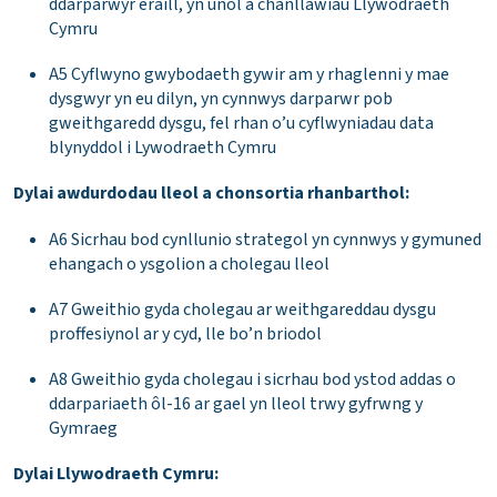
ddarparwyr eraill, yn unol â chanllawiau Llywodraeth
Cymru
A5 Cyflwyno gwybodaeth gywir am y rhaglenni y mae
dysgwyr yn eu dilyn, yn cynnwys darparwr pob
gweithgaredd dysgu, fel rhan o’u cyflwyniadau data
blynyddol i Lywodraeth Cymru
Dylai awdurdodau lleol a chonsortia rhanbarthol:
A6 Sicrhau bod cynllunio strategol yn cynnwys y gymuned
ehangach o ysgolion a cholegau lleol
A7 Gweithio gyda cholegau ar weithgareddau dysgu
proffesiynol ar y cyd, lle bo’n briodol
A8 Gweithio gyda cholegau i sicrhau bod ystod addas o
ddarpariaeth ôl-16 ar gael yn lleol trwy gyfrwng y
Gymraeg
Dylai Llywodraeth Cymru: