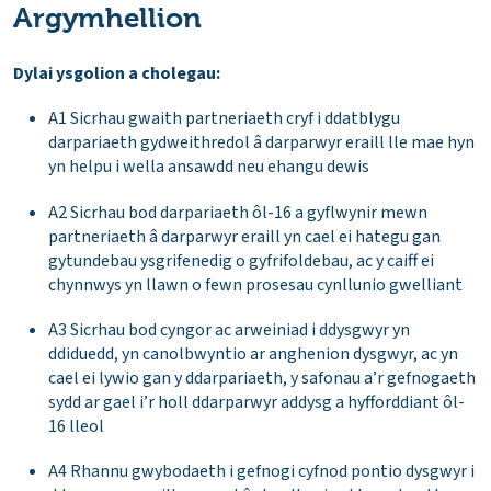
Argymhellion
Dylai ysgolion a cholegau:
A1 Sicrhau gwaith partneriaeth cryf i ddatblygu
darpariaeth gydweithredol â darparwyr eraill lle mae hyn
yn helpu i wella ansawdd neu ehangu dewis
A2 Sicrhau bod darpariaeth ôl-16 a gyflwynir mewn
partneriaeth â darparwyr eraill yn cael ei hategu gan
gytundebau ysgrifenedig o gyfrifoldebau, ac y caiff ei
chynnwys yn llawn o fewn prosesau cynllunio gwelliant
A3 Sicrhau bod cyngor ac arweiniad i ddysgwyr yn
ddiduedd, yn canolbwyntio ar anghenion dysgwyr, ac yn
cael ei lywio gan y ddarpariaeth, y safonau a’r gefnogaeth
sydd ar gael i’r holl ddarparwyr addysg a hyfforddiant ôl-
16 lleol
A4 Rhannu gwybodaeth i gefnogi cyfnod pontio dysgwyr i