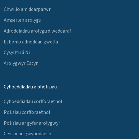
Chwilio am ddarparwr
Amserlen arolygu
Adroddiadau arolygu diweddaraf
Esbonio adnoddau gwella
Cysylltu â Ni
Arolygwyr Estyn
Cyhoeddiadau a pholisïau
Cyhoeddiadau corfforaethol
Polisïau corfforaethol
Polisïau ar gyfer arolygwyr
Ceisiadau gwybodaeth