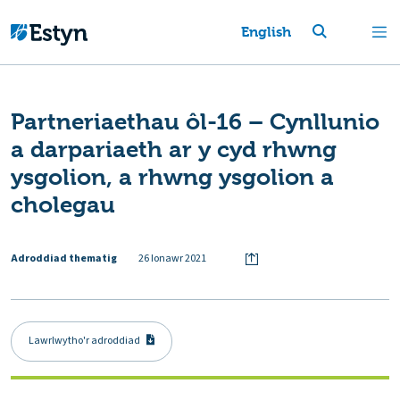
English
Partneriaethau ôl-16 – Cynllunio
a darpariaeth ar y cyd rhwng
ysgolion, a rhwng ysgolion a
cholegau
Adroddiad thematig
26 Ionawr 2021
Lawrlwytho'r adroddiad