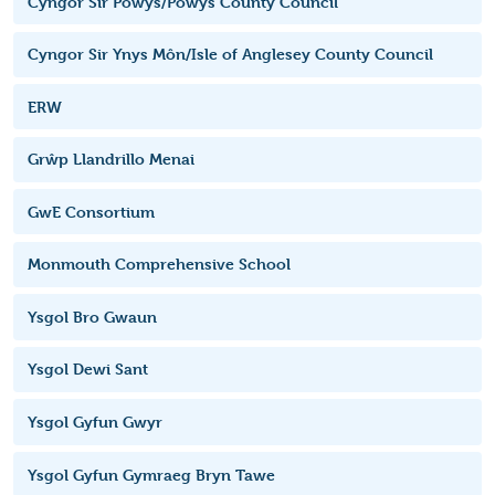
Cyngor Sir Powys/Powys County Council
Cyngor Sir Ynys Môn/Isle of Anglesey County Council
ERW
Grŵp Llandrillo Menai
GwE Consortium
Monmouth Comprehensive School
Ysgol Bro Gwaun
Ysgol Dewi Sant
Ysgol Gyfun Gwyr
Ysgol Gyfun Gymraeg Bryn Tawe