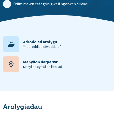
Ddim mewn categori gweithgarwch dilynol
Adroddiad arolygu
Yr adroddiad diweddaraf
Manylion darparwr
Manylion cyswllt a lleoliad
Arolygiadau