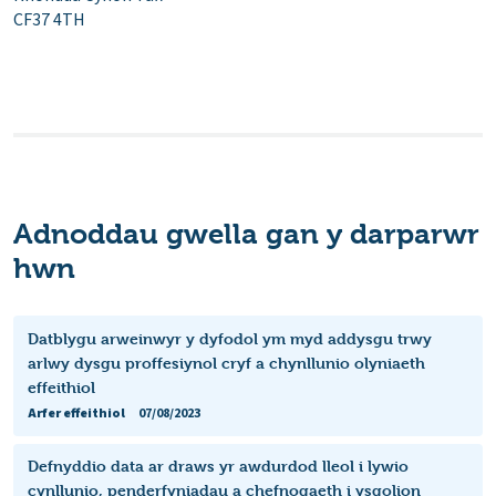
CF37 4TH
Adnoddau gwella gan y darparwr
hwn
Datblygu arweinwyr y dyfodol ym myd addysgu trwy
arlwy dysgu proffesiynol cryf a chynllunio olyniaeth
effeithiol
Arfer effeithiol
07/08/2023
Defnyddio data ar draws yr awdurdod lleol i lywio
cynllunio, penderfyniadau a chefnogaeth i ysgolion