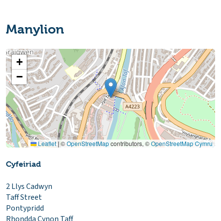
Manylion
+
−
Leaflet
|
©
OpenStreetMap
contributors, ©
OpenStreetMap Cymru
Cyfeiriad
2 Llys Cadwyn
Taff Street
Pontypridd
Rhondda Cynon Taff