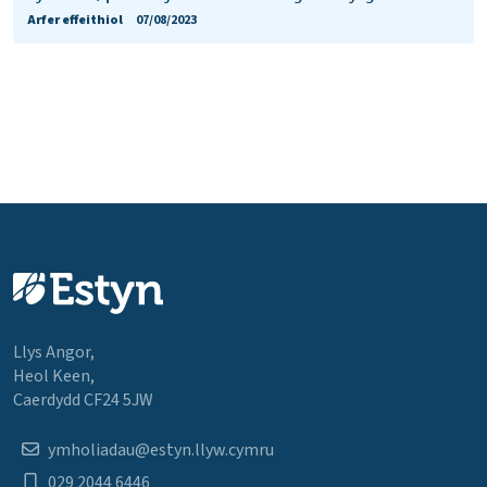
Arfer effeithiol
07/08/2023
Llys Angor,
Heol Keen,
Caerdydd CF24 5JW
ymholiadau@estyn.llyw.cymru
029 2044 6446