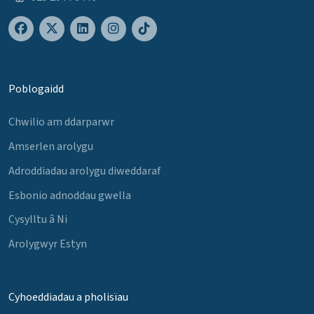
Poblogaidd
Chwilio am ddarparwr
Amserlen arolygu
Adroddiadau arolygu diweddaraf
Esbonio adnoddau gwella
Cysylltu â Ni
Arolygwyr Estyn
Cyhoeddiadau a pholisïau