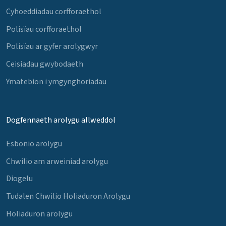
Cyhoeddiadau corfforaethol
Polisïau corfforaethol
Polisïau ar gyfer arolygwyr
Ceisiadau gwybodaeth
Ymatebion i ymgynghoriadau
Dogfennaeth arolygu allweddol
Esbonio arolygu
Chwilio am arweiniad arolygu
Diogelu
Tudalen Chwilio Holiaduron Arolygu
Holiaduron arolygu