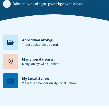
Ddim mewn categori gweithgarwch dilynol
Adroddiad arolygu
Yr adroddiad diweddaraf
Manylion darparwr
Manylion cyswllt a lleoliad
My Local School
View this provider on My Local School