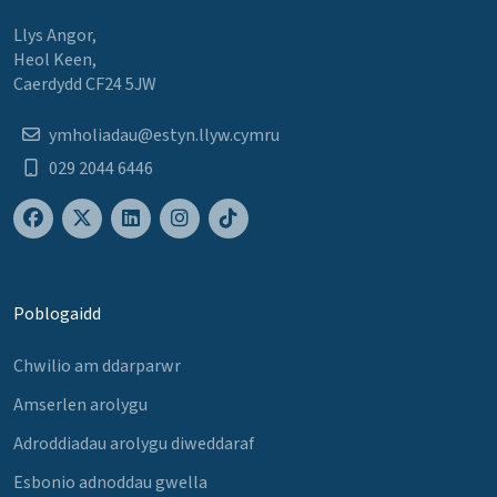
Llys Angor,
Heol Keen,
Caerdydd CF24 5JW
ymholiadau@estyn.llyw.cymru
029 2044 6446
Poblogaidd
Chwilio am ddarparwr
Amserlen arolygu
Adroddiadau arolygu diweddaraf
Esbonio adnoddau gwella