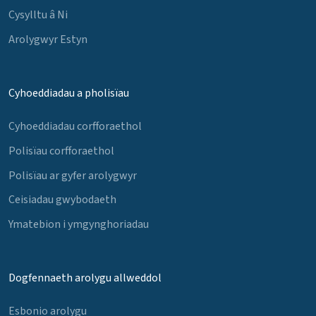
Cysylltu â Ni
Arolygwyr Estyn
Cyhoeddiadau a pholisïau
Cyhoeddiadau corfforaethol
Polisïau corfforaethol
Polisïau ar gyfer arolygwyr
Ceisiadau gwybodaeth
Ymatebion i ymgynghoriadau
Dogfennaeth arolygu allweddol
Esbonio arolygu