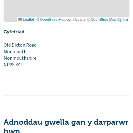
Leaflet
|
©
OpenStreetMap
contributors, ©
OpenStreetMap Cymru
Cyfeiriad
Old Dixton Road
Monmouth
Monmouthshire
NP25 3YT
Adnoddau gwella gan y darparwr
hwn