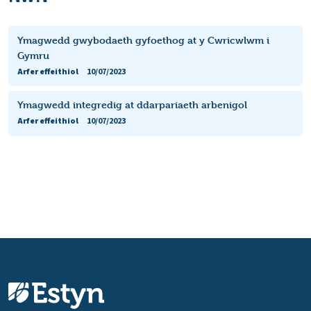
Ymagwedd gwybodaeth gyfoethog at y Cwricwlwm i
Gymru
Arfer effeithiol
10/07/2023
Ymagwedd integredig at ddarpariaeth arbenigol
Arfer effeithiol
10/07/2023