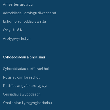
Amserlen arolygu
Adroddiadau arolygu diweddaraf
Esbonio adnoddau gwella
Cysylltu â Ni
Arolygwyr Estyn
Cyhoeddiadau a pholisïau
Cyhoeddiadau corfforaethol
Polisïau corfforaethol
Polisïau ar gyfer arolygwyr
Ceisiadau gwybodaeth
Ymatebion i ymgynghoriadau