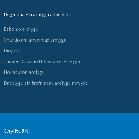
Dogfennaeth arolygu allweddol
Esbonio arolygu
Chwilio am arweiniad arolygu
Diogelu
Tudalen Chwilio Holiaduron Arolygu
Holiaduron arolygu
Datblygu ein trefniadau arolygu newydd
Cysylltu â Ni