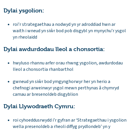
Dylai ysgolion:
roi’r strategaethau a nodwyd yn yr adroddiad hwn ar
waith i wneud yn siŵr bod pob disgybl yn mynychu’r ysgol
yn rheolaidd
Dylai awdurdodau lleol a chonsortia:
hwyluso rhannu arfer orau rhwng ysgolion, awdurdodau
lleol a chonsortia rhanbarthol
gwneud yn siŵr bod ymgynghorwyr her yn herio a
chefnogi arweinwyr ysgol mewn perthynas â chymryd
camau ar bresenoldeb disgyblion
Dylai Llywodraeth Cymru:
roi cyhoeddusrwydd i’r gyfran ar ‘Strategaethau i ysgolion
wella presenoldeb a rheoli diffyg prydlondeb’ yn y