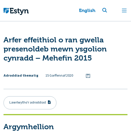
English
Arfer effeithiol o ran gwella
presenoldeb mewn ysgolion
cynradd – Mehefin 2015
Adroddiad thematig
15 Gorffennaf 2020
Lawrlwytho'r adroddiad
Argymhellion