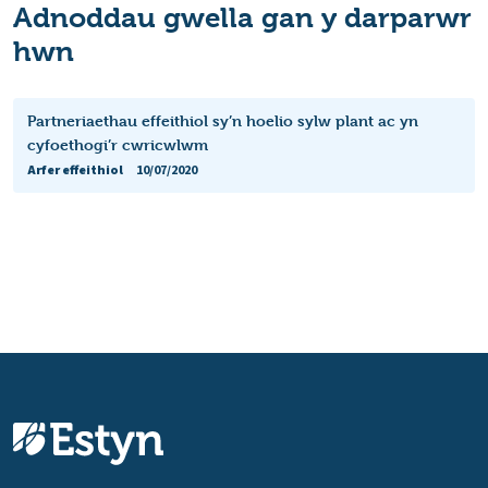
Adnoddau gwella gan y darparwr
hwn
Partneriaethau effeithiol sy’n hoelio sylw plant ac yn
cyfoethogi’r cwricwlwm
Arfer effeithiol
10/07/2020