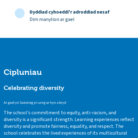
Dyddiad cyhoeddi'r adroddiad nesaf
Dim manylion ar gael
Cipluniau
Celebrating diversity
Ar gael yn Saesneg yn unig ar hyn o bryd
The school's commitment to equity, anti-racism, and
diversity is a significant strength. Learning experiences reflect
diversity and promote fairness, equality, and respect. The
school celebrates the lived experiences of its multicultural