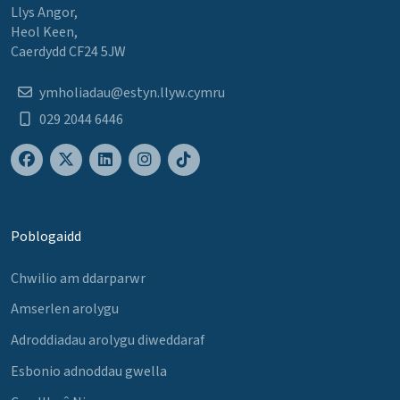
Llys Angor,
Heol Keen,
Caerdydd CF24 5JW
ymholiadau@estyn.llyw.cymru
029 2044 6446
Poblogaidd
Chwilio am ddarparwr
Amserlen arolygu
Adroddiadau arolygu diweddaraf
Esbonio adnoddau gwella