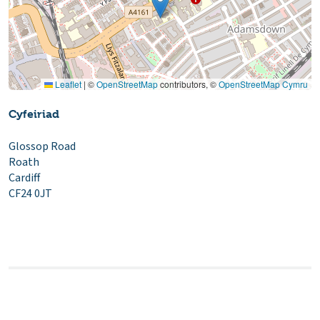
Leaflet
|
©
OpenStreetMap
contributors, ©
OpenStreetMap Cymru
Cyfeiriad
Glossop Road
Roath
Cardiff
CF24 0JT