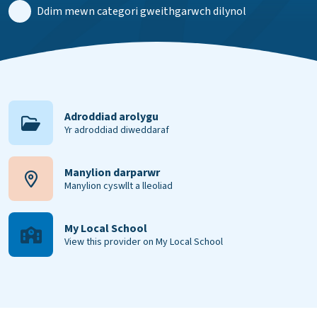
Ddim mewn categori gweithgarwch dilynol
Adroddiad arolygu
Yr adroddiad diweddaraf
Manylion darparwr
Manylion cyswllt a lleoliad
My Local School
View this provider on My Local School