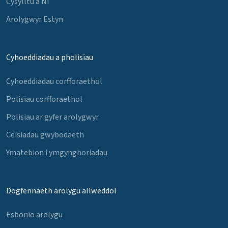
Cysylltu â Ni
Arolygwyr Estyn
Cyhoeddiadau a pholisïau
Cyhoeddiadau corfforaethol
Polisïau corfforaethol
Polisïau ar gyfer arolygwyr
Ceisiadau gwybodaeth
Ymatebion i ymgynghoriadau
Dogfennaeth arolygu allweddol
Esbonio arolygu