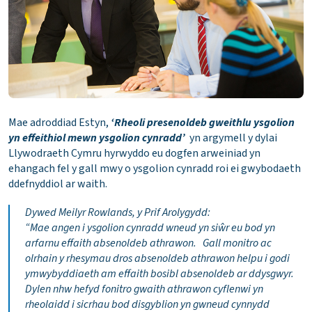
Mae adroddiad Estyn,
‘Rheoli presenoldeb gweithlu ysgolion
yn effeithiol mewn ysgolion cynradd’
yn argymell y dylai
Llywodraeth Cymru hyrwyddo eu dogfen arweiniad yn
ehangach fel y gall mwy o ysgolion cynradd roi ei gwybodaeth
ddefnyddiol ar waith.
Dywed Meilyr Rowlands, y Prif Arolygydd:
“Mae angen i ysgolion cynradd wneud yn siŵr eu bod yn
arfarnu effaith absenoldeb athrawon. Gall monitro ac
olrhain y rhesymau dros absenoldeb athrawon helpu i godi
ymwybyddiaeth am effaith bosibl absenoldeb ar ddysgwyr.
Dylen nhw hefyd fonitro gwaith athrawon cyflenwi yn
rheolaidd i sicrhau bod disgyblion yn gwneud cynnydd