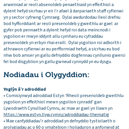
arweiniad ar reoli absenoldeb penaethiaid yn effeithiol a
dylent hefyd sicrhau yr eir i’r afael â darpariaeth staff cyflenwi
yn y sector cyfrwng Cymraeg. Dylai awdurdodau lleol drefnu
bod hyfforddiant ar reoli presenoldeb y gweithlu ar gael ar
gyfer pob pennaeth a dylent hefyd roi data meincnodi i
ysgolion er mwyn iddynt allu cymharu eu cyfraddau
presenoldeb yn erbyn rhai eraill. Dylai ysgolion roi adborth i
athrawon cyflenwi ar eu perfformiad hefyd, a sicrhau eu bod
nhw bob amser yn gallu defnyddio dogfennau cynllunio gwersi
fel bod disgyblion yn gallu gwneud cynnydd yn eu dysgu.
Nodiadau i Olygyddion:
Ynglŷn â’r adroddiad
• Comisiynwyd adroddiad Estyn ‘Rheoli presenoldeb gweithlu
ysgolion yn effeithiol mewn ysgolion cynradd’ gan
Lywodraeth Cynulliad Cymru, ac mae ar gael yn llawn yn
https://www.estyn.llyw.cymru/adroddiadau-thematig
• Mae canfyddiadau’r adroddiad yn defnyddio tystiolaeth o
arolygiadau ac o 60 o ymatebion i holiaduron a anfonwyd at