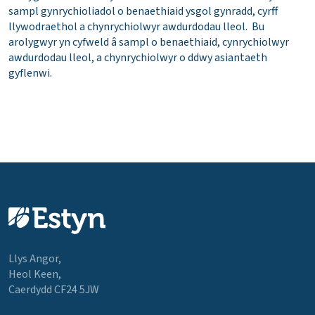
sampl gynrychioliadol o benaethiaid ysgol gynradd, cyrff
llywodraethol a chynrychiolwyr awdurdodau lleol. Bu
arolygwyr yn cyfweld â sampl o benaethiaid, cynrychiolwyr
awdurdodau lleol, a chynrychiolwyr o ddwy asiantaeth
gyflenwi.
Llys Angor,
Heol Keen,
Caerdydd CF24 5JW