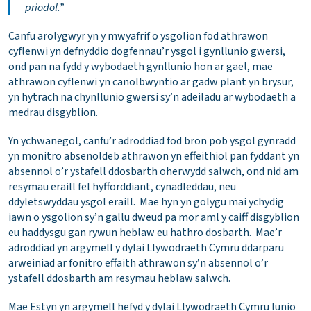
priodol.”
Canfu arolygwyr yn y mwyafrif o ysgolion fod athrawon
cyflenwi yn defnyddio dogfennau’r ysgol i gynllunio gwersi,
ond pan na fydd y wybodaeth gynllunio hon ar gael, mae
athrawon cyflenwi yn canolbwyntio ar gadw plant yn brysur,
yn hytrach na chynllunio gwersi sy’n adeiladu ar wybodaeth a
medrau disgyblion.
Yn ychwanegol, canfu’r adroddiad fod bron pob ysgol gynradd
yn monitro absenoldeb athrawon yn effeithiol pan fyddant yn
absennol o’r ystafell ddosbarth oherwydd salwch, ond nid am
resymau eraill fel hyfforddiant, cynadleddau, neu
ddyletswyddau ysgol eraill. Mae hyn yn golygu mai ychydig
iawn o ysgolion sy’n gallu dweud pa mor aml y caiff disgyblion
eu haddysgu gan rywun heblaw eu hathro dosbarth. Mae’r
adroddiad yn argymell y dylai Llywodraeth Cymru ddarparu
arweiniad ar fonitro effaith athrawon sy’n absennol o’r
ystafell ddosbarth am resymau heblaw salwch.
Mae Estyn yn argymell hefyd y dylai Llywodraeth Cymru lunio