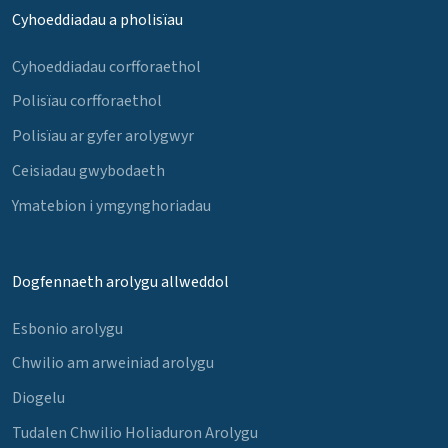
Cyhoeddiadau a pholisïau
Cyhoeddiadau corfforaethol
Polisïau corfforaethol
Polisïau ar gyfer arolygwyr
Ceisiadau gwybodaeth
Ymatebion i ymgynghoriadau
Dogfennaeth arolygu allweddol
Esbonio arolygu
Chwilio am arweiniad arolygu
Diogelu
Tudalen Chwilio Holiaduron Arolygu