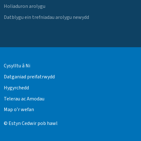
Holiaduron arolygu
Datblygu ein trefniadau arolygu newydd
Cysylltu â Ni
Datganiad preifatrwydd
Hygyrchedd
Telerau ac Amodau
Map o’r wefan
© Estyn Cedwir pob hawl