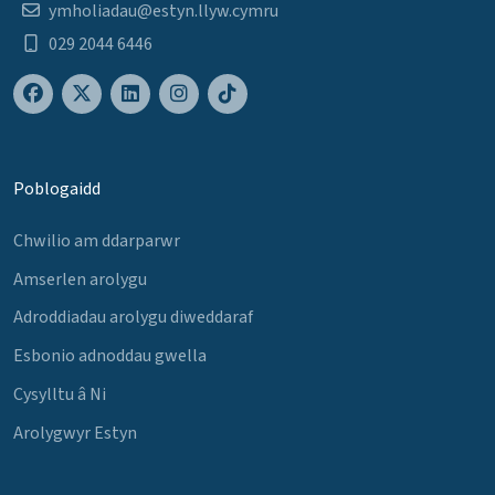
ymholiadau@estyn.llyw.cymru
029 2044 6446
Poblogaidd
Chwilio am ddarparwr
Amserlen arolygu
Adroddiadau arolygu diweddaraf
Esbonio adnoddau gwella
Cysylltu â Ni
Arolygwyr Estyn