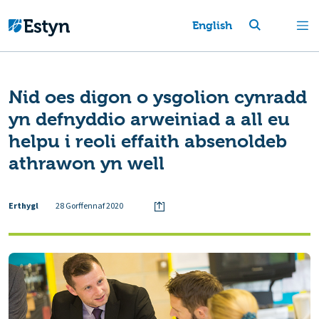
English
Nid oes digon o ysgolion cynradd
yn defnyddio arweiniad a all eu
helpu i reoli effaith absenoldeb
athrawon yn well
Erthygl
28 Gorffennaf 2020