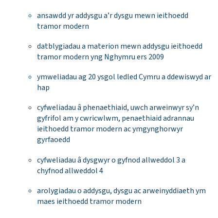
ansawdd yr addysgu a’r dysgu mewn ieithoedd
tramor modern
datblygiadau a materion mewn addysgu ieithoedd
tramor modern yng Nghymru ers 2009
ymweliadau ag 20 ysgol ledled Cymru a ddewiswyd ar
hap
cyfweliadau â phenaethiaid, uwch arweinwyr sy’n
gyfrifol am y cwricwlwm, penaethiaid adrannau
ieithoedd tramor modern ac ymgynghorwyr
gyrfaoedd
cyfweliadau â dysgwyr o gyfnod allweddol 3 a
chyfnod allweddol 4
arolygiadau o addysgu, dysgu ac arweinyddiaeth ym
maes ieithoedd tramor modern