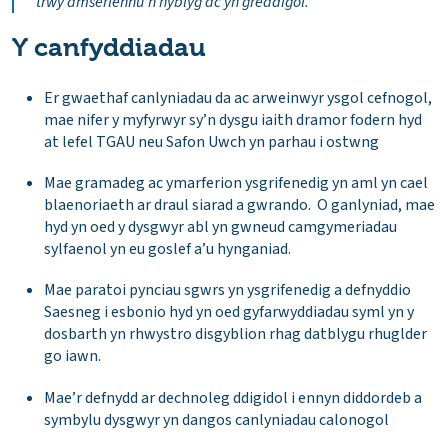
trwy amserlennu’n hyblyg ac yn greadigol.”
Y canfyddiadau
Er gwaethaf canlyniadau da ac arweinwyr ysgol cefnogol,
mae nifer y myfyrwyr sy’n dysgu iaith dramor fodern hyd
at lefel TGAU neu Safon Uwch yn parhau i ostwng
Mae gramadeg ac ymarferion ysgrifenedig yn aml yn cael
blaenoriaeth ar draul siarad a gwrando. O ganlyniad, mae
hyd yn oed y dysgwyr abl yn gwneud camgymeriadau
sylfaenol yn eu goslef a’u hynganiad.
Mae paratoi pynciau sgwrs yn ysgrifenedig a defnyddio
Saesneg i esbonio hyd yn oed gyfarwyddiadau syml yn y
dosbarth yn rhwystro disgyblion rhag datblygu rhuglder
go iawn.
Mae’r defnydd ar dechnoleg ddigidol i ennyn diddordeb a
symbylu dysgwyr yn dangos canlyniadau calonogol