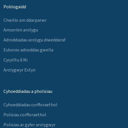
Poblogaidd
Chwilio am ddarparwr
Amserlen arolygu
Adroddiadau arolygu diweddaraf
Esbonio adnoddau gwella
Cysylltu â Ni
Arolygwyr Estyn
Cyhoeddiadau a pholisïau
Cyhoeddiadau corfforaethol
Polisïau corfforaethol
Polisïau ar gyfer arolygwyr