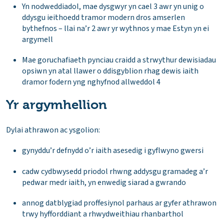
Yn nodweddiadol, mae dysgwyr yn cael 3 awr yn unig o
ddysgu ieithoedd tramor modern dros amserlen
bythefnos – llai na’r 2 awr yr wythnos y mae Estyn yn ei
argymell
Mae goruchafiaeth pynciau craidd a strwythur dewisiadau
opsiwn yn atal llawer o ddisgyblion rhag dewis iaith
dramor fodern yng nghyfnod allweddol 4
Yr argymhellion
Dylai athrawon ac ysgolion:
gynyddu’r defnydd o’r iaith asesedig i gyflwyno gwersi
cadw cydbwysedd priodol rhwng addysgu gramadeg a’r
pedwar medr iaith, yn enwedig siarad a gwrando
annog datblygiad proffesiynol parhaus ar gyfer athrawon
trwy hyfforddiant a rhwydweithiau rhanbarthol