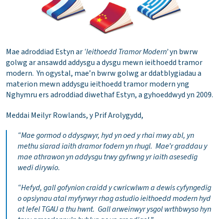
Mae adroddiad Estyn ar
‘Ieithoedd Tramor Modern’
yn bwrw
golwg ar ansawdd addysgu a dysgu mewn ieithoedd tramor
modern. Yn ogystal, mae’n bwrw golwg ar ddatblygiadau a
materion mewn addysgu ieithoedd tramor modern yng
Nghymru ers adroddiad diwethaf Estyn, a gyhoeddwyd yn 2009.
Meddai Meilyr Rowlands, y Prif Arolygydd,
“Mae gormod o ddysgwyr, hyd yn oed y rhai mwy abl, yn
methu siarad iaith dramor fodern yn rhugl. Mae’r graddau y
mae athrawon yn addysgu trwy gyfrwng yr iaith asesedig
wedi dirywio.
“Hefyd, gall gofynion craidd y cwricwlwm a dewis cyfyngedig
o opsiynau atal myfyrwyr rhag astudio ieithoedd modern hyd
at lefel TGAU a thu hwnt. Gall arweinwyr ysgol wrthbwyso hyn