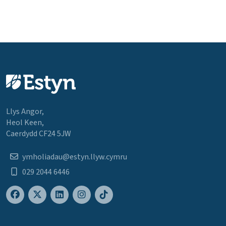
Llys Angor,
Heol Keen,
Caerdydd CF24 5JW
ymholiadau@estyn.llyw.cymru
029 2044 6446