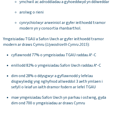
ymchwil ac adroddiadau a gyhoeddwyd yn ddiweddar
arolwg o rieni
cynrychiolwyr arweiniol ar gyfer ieithoedd tramor
modern yn y consortia rhanbarthol.
Ymgeisiadau TGAU a Safon Uwch ar gyfer ieithoedd tramor
modern ar draws Cymru (
Llywodraeth Cymru
2015
):
cyflawnodd 77% o ymgeisiadau TGAU raddau A*-C
enillodd 82% o ymgeisiadau Safon Uwch raddau A*-C
dim ond 28% o ddysgwyr a gyflawnodd y lefelau
disgwyliedig yng nghyfnod allweddol 3 aeth ymlaen i
sefyll o leiaf un iaith dramor fodern ar lefel TGAU
mae ymgeisiadau Safon Uwch yn parhau i ostwng, gyda
dim ond 700 o ymgeisiadau ar draws Cymru