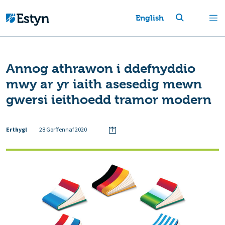
English
Annog athrawon i ddefnyddio
mwy ar yr iaith asesedig mewn
gwersi ieithoedd tramor modern
Erthygl
28 Gorffennaf 2020