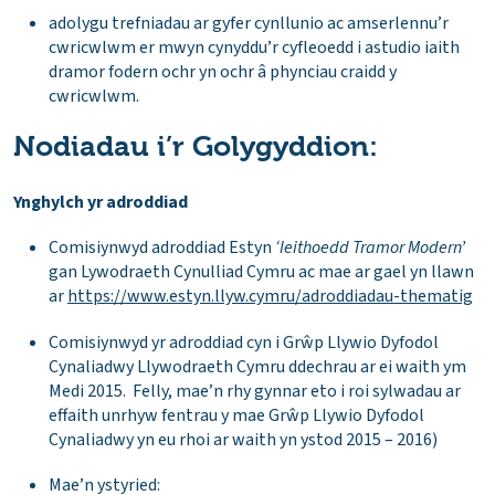
adolygu trefniadau ar gyfer cynllunio ac amserlennu’r
cwricwlwm er mwyn cynyddu’r cyfleoedd i astudio iaith
dramor fodern ochr yn ochr â phynciau craidd y
cwricwlwm.
Nodiadau i’r Golygyddion:
Ynghylch yr adroddiad
Comisiynwyd adroddiad Estyn
‘Ieithoedd Tramor Modern’
gan Lywodraeth Cynulliad Cymru ac mae ar gael yn llawn
ar
https://www.estyn.llyw.cymru/adroddiadau-thematig
Comisiynwyd yr adroddiad cyn i Grŵp Llywio Dyfodol
Cynaliadwy Llywodraeth Cymru ddechrau ar ei waith ym
Medi 2015. Felly, mae’n rhy gynnar eto i roi sylwadau ar
effaith unrhyw fentrau y mae Grŵp Llywio Dyfodol
Cynaliadwy yn eu rhoi ar waith yn ystod 2015 – 2016)
Mae’n ystyried: