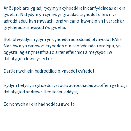
Ar ôl pob arolygiad, rydym yn cyhoeddi ein canfyddiadau ar ein
gwefan. Nid ydym yn cynnwys graddau crynodol o fewn yr
adroddiadau hyn mwyach, ond yn canolbwyntio yn hytrach ar
gryfderau a meysydd i’w gwella.
Bob blwyddyn, rydym yn cyhoeddi adroddiad blynyddol PAEF.
Mae hwn yn cynnwys crynodeb o’n canfyddiadau arolygu, yn
ogystal ag enghreifftiau o arfer effeithiol a meysydd i’w
datblygu o fewn y sector.
Darllenwch ein hadroddiad blynyddol cyfredol
Rydym hefyd yn cyhoeddi ystod o adroddiadau ac offer i gefnogi
datblygiad ar draws lleoliadau addysg.
Edrychwch ar ein hadnoddau gwella