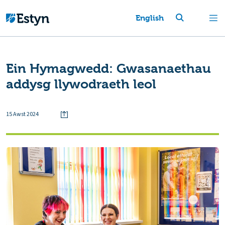
English
Ein Hymagwedd: Gwasanaethau
addysg llywodraeth leol
15 Awst 2024