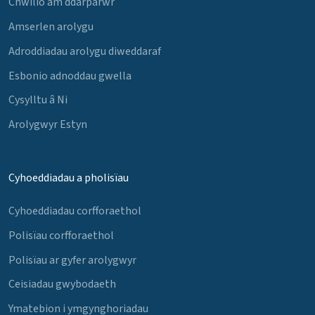
Chwilio am ddarparwr
Amserlen arolygu
Adroddiadau arolygu diweddaraf
Esbonio adnoddau gwella
Cysylltu â Ni
Arolygwyr Estyn
Cyhoeddiadau a pholisïau
Cyhoeddiadau corfforaethol
Polisïau corfforaethol
Polisïau ar gyfer arolygwyr
Ceisiadau gwybodaeth
Ymatebion i ymgynghoriadau