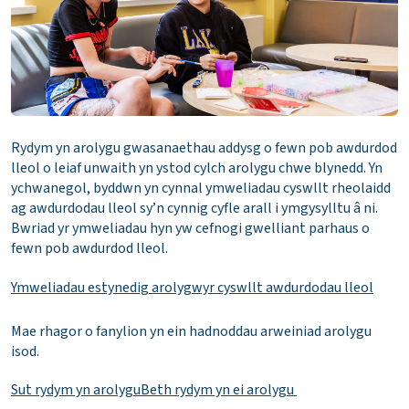
Rydym yn arolygu gwasanaethau addysg o fewn pob awdurdod
lleol o leiaf unwaith yn ystod cylch arolygu chwe blynedd. Yn
ychwanegol, byddwn yn cynnal ymweliadau cyswllt rheolaidd
ag awdurdodau lleol sy’n cynnig cyfle arall i ymgysylltu â ni.
Bwriad yr ymweliadau hyn yw cefnogi gwelliant parhaus o
fewn pob awdurdod lleol.
Ymweliadau estynedig arolygwyr cyswllt awdurdodau lleol
Mae rhagor o fanylion yn ein hadnoddau arweiniad arolygu
isod.
Sut rydym yn arolygu
Beth rydym yn ei arolygu