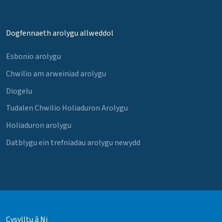
Dogfennaeth arolygu allweddol
Esbonio arolygu
Chwilio am arweiniad arolygu
Diogelu
Tudalen Chwilio Holiaduron Arolygu
Holiaduron arolygu
Datblygu ein trefniadau arolygu newydd
Cysylltu â Ni