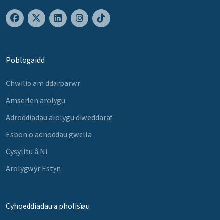
Poblogaidd
Chwilio am ddarparwr
Amserlen arolygu
Adroddiadau arolygu diweddaraf
Esbonio adnoddau gwella
Cysylltu â Ni
Arolygwyr Estyn
Cyhoeddiadau a pholisïau