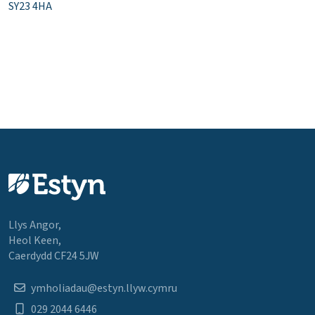
SY23 4HA
Llys Angor,
Heol Keen,
Caerdydd CF24 5JW
ymholiadau@estyn.llyw.cymru
029 2044 6446