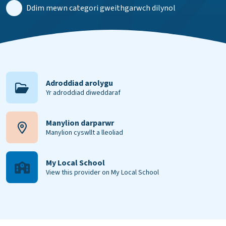
Ddim mewn categori gweithgarwch dilynol
Adroddiad arolygu
Yr adroddiad diweddaraf
Manylion darparwr
Manylion cyswllt a lleoliad
My Local School
View this provider on My Local School