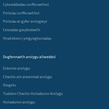
Cyhoeddiadau corfforaethol
Polisïau corfforaethol
Polisïau ar gyfer arolygwyr
Ceisiadau gwybodaeth
Ymatebion i ymgynghoriadau
Dogfennaeth arolygu allweddol
Esbonio arolygu
Chwilio am arweiniad arolygu
Diogelu
Tudalen Chwilio Holiaduron Arolygu
Holiaduron arolygu