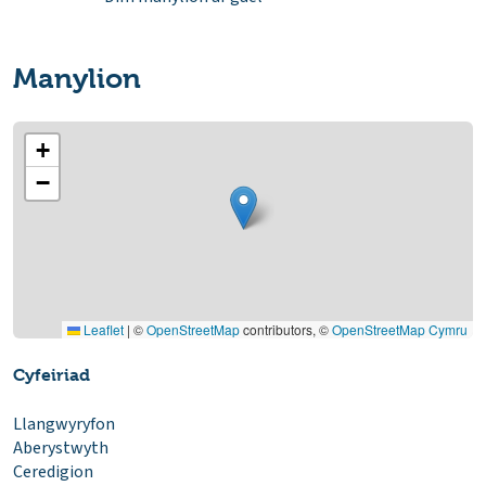
Manylion
+
−
Leaflet
|
©
OpenStreetMap
contributors, ©
OpenStreetMap Cymru
Cyfeiriad
Llangwyryfon
Aberystwyth
Ceredigion