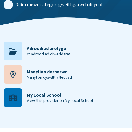
Ddim mewn categori gweithgarwch dilynol
Adroddiad arolygu
Yr adroddiad diweddaraf
Manylion darparwr
Manylion cyswllt a lleoliad
My Local School
View this provider on My Local School