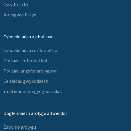
Cysylltu â Ni
Arolygwyr Estyn
Cyhoeddiadau a pholisïau
Cyhoeddiadau corfforaethol
Polisïau corfforaethol
Polisïau ar gyfer arolygwyr
Ceisiadau gwybodaeth
Ymatebion i ymgynghoriadau
Dogfennaeth arolygu allweddol
Esbonio arolygu