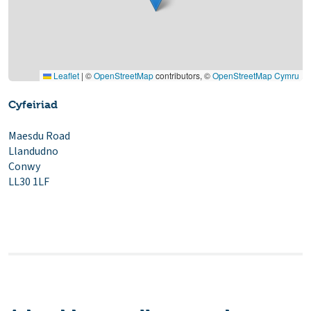
Leaflet
|
©
OpenStreetMap
contributors, ©
OpenStreetMap Cymru
Cyfeiriad
Maesdu Road
Llandudno
Conwy
LL30 1LF