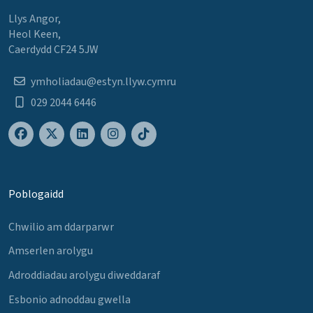
Llys Angor,
Heol Keen,
Caerdydd CF24 5JW
ymholiadau@estyn.llyw.cymru
029 2044 6446
Poblogaidd
Chwilio am ddarparwr
Amserlen arolygu
Adroddiadau arolygu diweddaraf
Esbonio adnoddau gwella