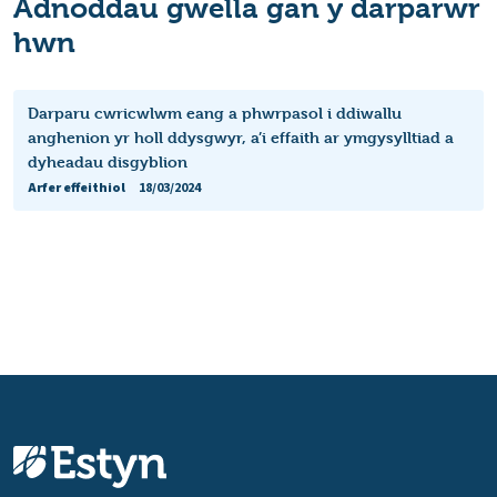
Adnoddau gwella gan y darparwr
hwn
Darparu cwricwlwm eang a phwrpasol i ddiwallu
anghenion yr holl ddysgwyr, a’i effaith ar ymgysylltiad a
dyheadau disgyblion
Arfer effeithiol
18/03/2024