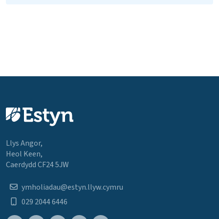
Llys Angor,
Heol Keen,
Caerdydd CF24 5JW
ymholiadau@estyn.llyw.cymru
029 2044 6446