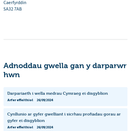
Caerfyrddin
SA32 7AB
Adnoddau gwella gan y darparwr
hwn
Darpariaeth i wella medrau Cymraeg ei disgyblion
Arfer effeithiol
26/09/2024
Cynllunio ar gyfer gwelliant i sicrhau profiadau gorau ar
gyfer ei disgyblion
Arfer effeithiol
26/09/2024