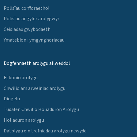
Polisïau corfforaethol
Polisïau ar gyfer arolygwyr
Ceisiadau gwybodaeth
Ymatebion i ymgynghoriadau
Dogfennaeth arolygu allweddol
Esbonio arolygu
Chwilio am arweiniad arolygu
Diogelu
Tudalen Chwilio Holiaduron Arolygu
Holiaduron arolygu
Datblygu ein trefniadau arolygu newydd