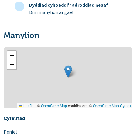
Dyddiad cyhoeddi'r adroddiad nesaf
Dim manylion ar gael
Manylion
+
−
Leaflet
|
©
OpenStreetMap
contributors, ©
OpenStreetMap Cymru
Cyfeiriad
Peniel