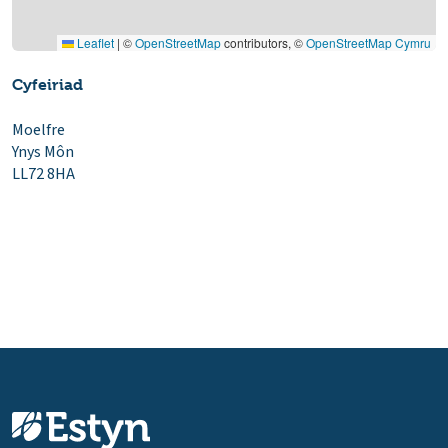
Leaflet
|
©
OpenStreetMap
contributors, ©
OpenStreetMap Cymru
Cyfeiriad
Moelfre
Ynys Môn
LL72 8HA