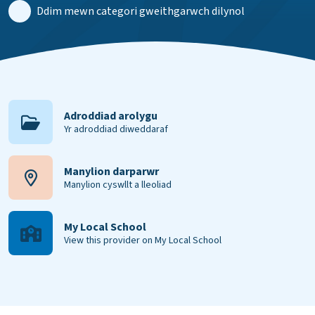
Ddim mewn categori gweithgarwch dilynol
Adroddiad arolygu
Yr adroddiad diweddaraf
Manylion darparwr
Manylion cyswllt a lleoliad
My Local School
View this provider on My Local School