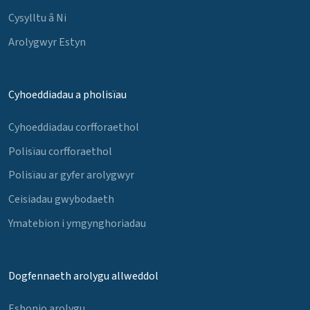
Cysylltu â Ni
Arolygwyr Estyn
Cyhoeddiadau a pholisïau
Cyhoeddiadau corfforaethol
Polisïau corfforaethol
Polisïau ar gyfer arolygwyr
Ceisiadau gwybodaeth
Ymatebion i ymgynghoriadau
Dogfennaeth arolygu allweddol
Esbonio arolygu