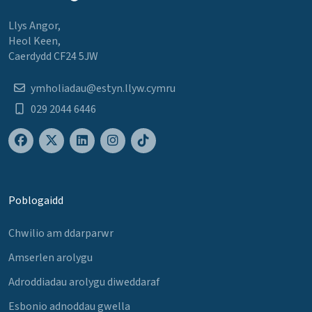
Llys Angor,
Heol Keen,
Caerdydd CF24 5JW
ymholiadau@estyn.llyw.cymru
029 2044 6446
Poblogaidd
Chwilio am ddarparwr
Amserlen arolygu
Adroddiadau arolygu diweddaraf
Esbonio adnoddau gwella