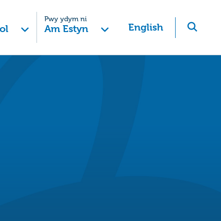
Pwy ydym ni
English
ol
Am Estyn