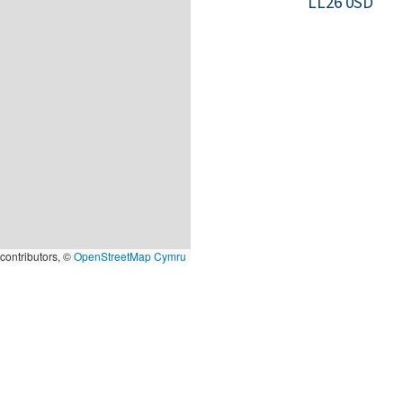
LL26 0SD
contributors, ©
OpenStreetMap Cymru