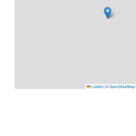
Leaflet
|
©
OpenStreetMap