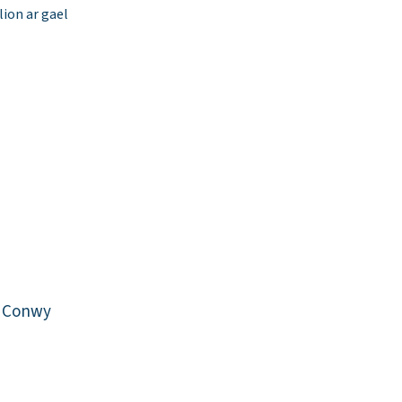
ion ar gael
n Conwy