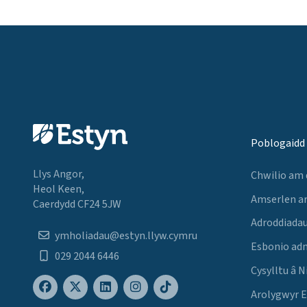
Poblogaidd
Llys Angor,
Chwilio am
Heol Keen,
Amserlen a
Caerdydd CF24 5JW
Adroddiadau
ymholiadau@estyn.llyw.cymru
Esbonio ad
029 2044 6446
Cysylltu â N
Arolygwyr 