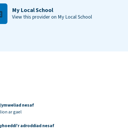
My Local School
View this provider on My Local School
d/ymweliad nesaf
ion ar gael
yhoeddi'r adroddiad nesaf