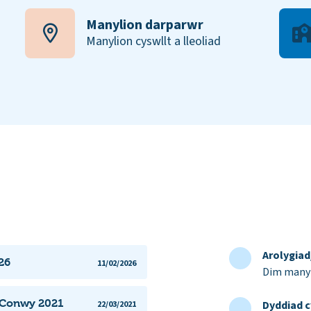
Manylion darparwr
Manylion cyswllt a lleoliad
Arolygia
26
11/02/2026
Dim manyl
n Conwy 2021
Dyddiad c
22/03/2021