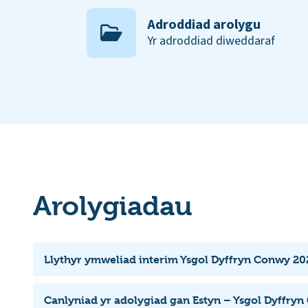
Adroddiad arolygu
Yr adroddiad diweddaraf
Arolygiadau
Llythyr ymweliad interim Ysgol Dyffryn Conwy 20
Canlyniad yr adolygiad gan Estyn – Ysgol Dyffry