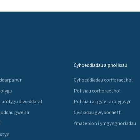
Cyhoeddiadau a pholisïau
 ddarparwr
Cyhoeddiadau corfforaethol
rolygu
Polisïau corfforaethol
 arolygu diweddaraf
Polisïau ar gyfer arolygwyr
noddau gwella
Ceisiadau gwybodaeth
i
Ymatebion i ymgynghoriadau
Estyn