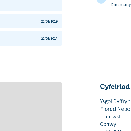
Dim manyl
22/01/2019
22/03/2014
Cyfeiriad
Ysgol Dyffry
Ffordd Nebo
Llanrwst
Conwy