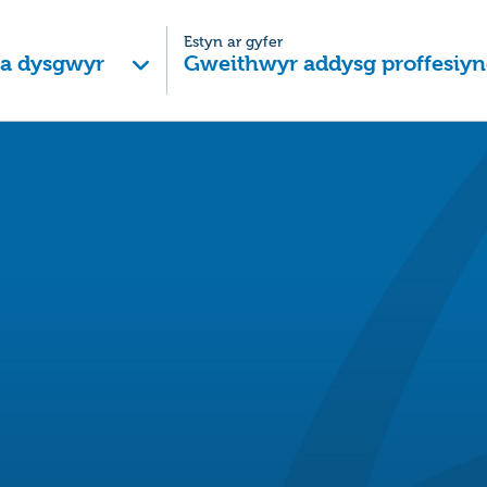
Estyn ar gyfer
 a dysgwyr
Gweithwyr addysg proffesiyn