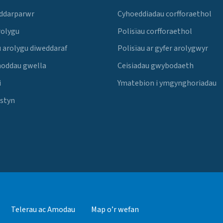
 ddarparwr
Cyhoeddiadau corfforaethol
rolygu
Polisïau corfforaethol
 arolygu diweddaraf
Polisïau ar gyfer arolygwyr
noddau gwella
Ceisiadau gwybodaeth
i
Ymatebion i ymgynghoriadau
Estyn
Telerau ac Amodau
Map o’r wefan