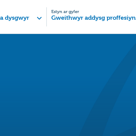
Estyn ar gyfer
 a dysgwyr
Gweithwyr addysg proffesiyn