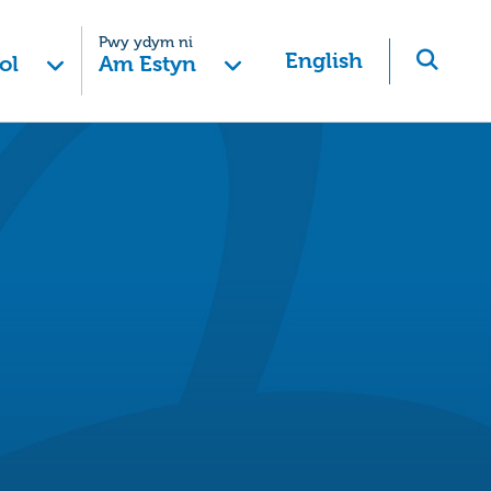
Pwy ydym ni
English
ol
Am Estyn