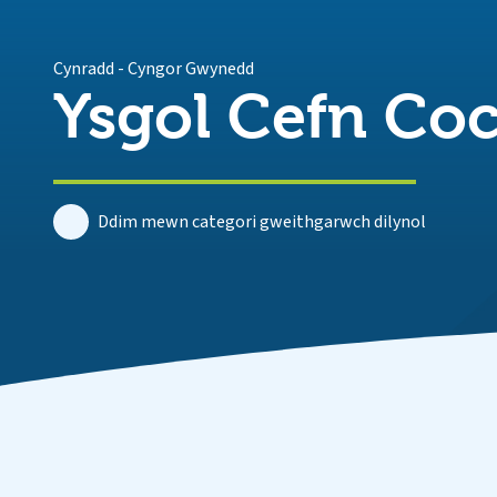
Cynradd
-
Cyngor Gwynedd
Ysgol Cefn Co
Ddim mewn categori gweithgarwch dilynol