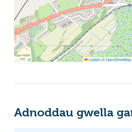
Leaflet
|
©
OpenStreetMap
Adnoddau gwella ga