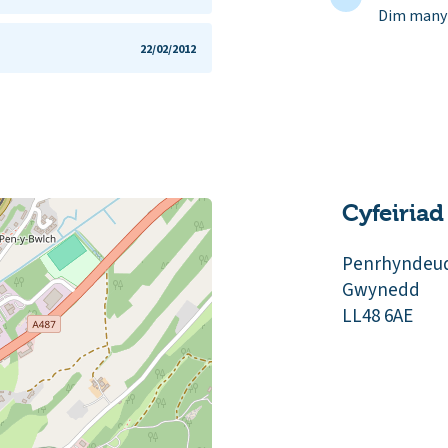
Dim manyl
22/02/2012
Cyfeiriad
Penrhyndeu
Gwynedd
LL48 6AE