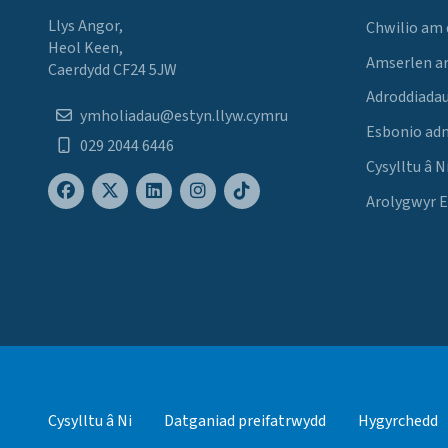
Llys Angor,
Chwilio am
Heol Keen,
Amserlen a
Caerdydd CF24 5JW
Adroddiadau
ymholiadau@estyn.llyw.cymru
Esbonio ad
029 2044 6446
Cysylltu â N
Arolygwyr 
Cysylltu â Ni
Datganiad preifatrwydd
Hygyrchedd