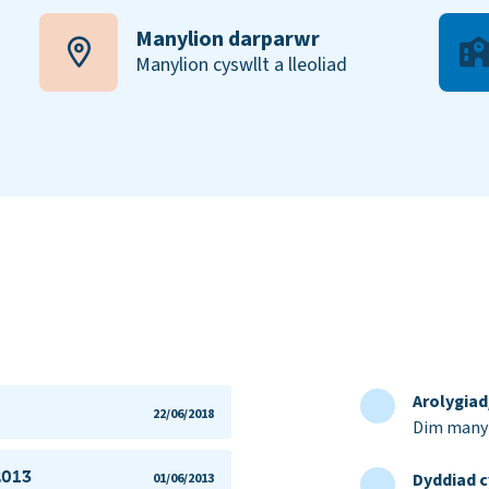
Manylion darparwr
Manylion cyswllt a lleoliad
Arolygia
22/06/2018
Dim manyl
2013
Dyddiad c
01/06/2013