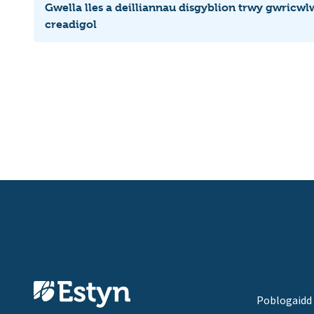
Gwella lles a deilliannau disgyblion trwy gwricw
creadigol
Poblogaidd