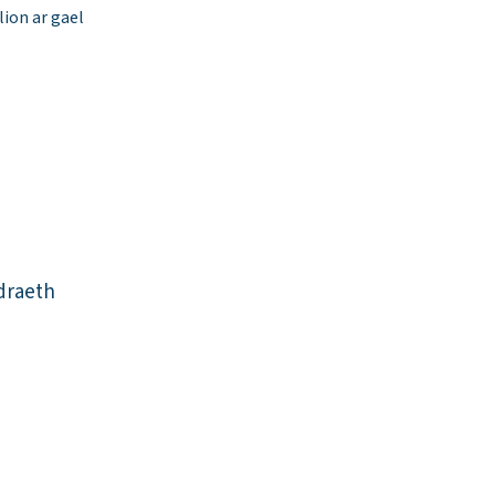
ion ar gael
draeth