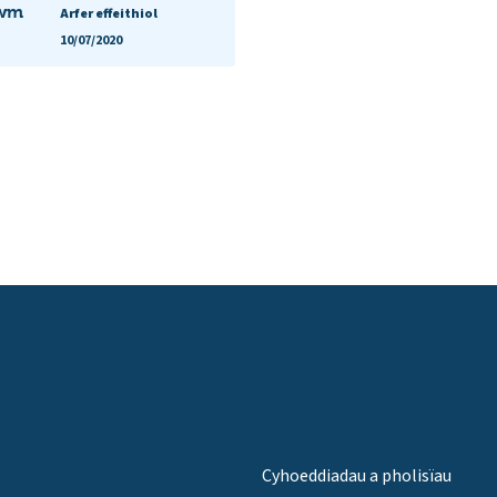
lwm
Arfer effeithiol
10/07/2020
Cyhoeddiadau a pholisïau