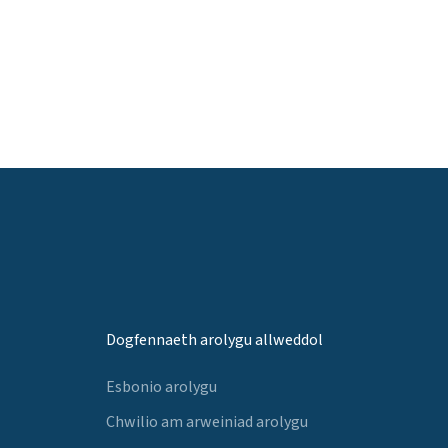
Dogfennaeth arolygu allweddol
Esbonio arolygu
Chwilio am arweiniad arolygu