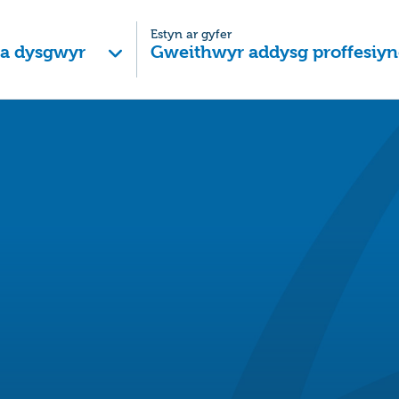
Estyn ar gyfer
 a dysgwyr
Gweithwyr addysg proffesiyn