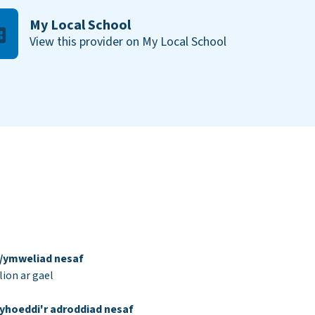
My Local School
View this provider on My Local School
d/ymweliad nesaf
ion ar gael
yhoeddi'r adroddiad nesaf