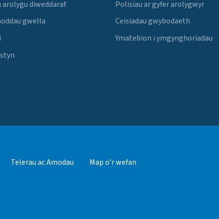
 arolygu diweddaraf
Polisïau ar gyfer arolygwyr
noddau gwella
Ceisiadau gwybodaeth
i
Ymatebion i ymgynghoriadau
Estyn
Telerau ac Amodau
Map o’r wefan