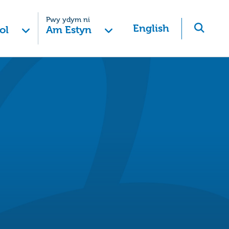
Pwy ydym ni
English
ol
Am Estyn