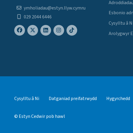
Adroddiadau
ymholiadau@estyn.llyw.cymru
Esbonio ad
029 2044 6446
Cysylltu â N
Arolygwyr 
Cysylltu â Ni
Datganiad preifatrwydd
Hygyrchedd
© Estyn Cedwir pob hawl