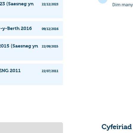
23 (Saesneg yn
Dim manyl
22/12/2023
r-y-Berth 2016
09/12/2016
2015 (Saesneg yn
22/09/2015
 ENG 2011
22/07/2011
Cyfeiriad