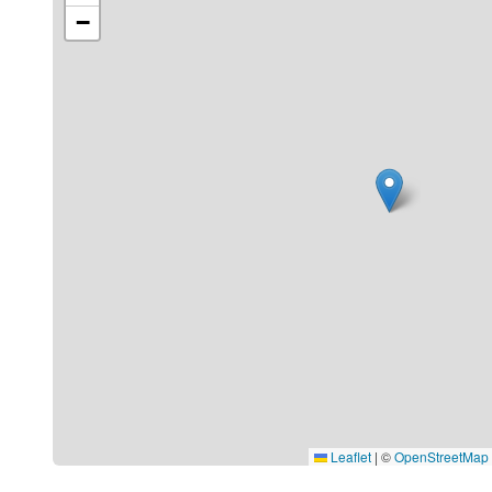
−
Leaflet
|
©
OpenStreetMap