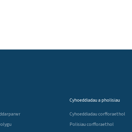
Cyhoeddiadau a pholisïau
 ddarparwr
Cyhoeddiadau corfforaethol
rolygu
Polisïau corfforaethol