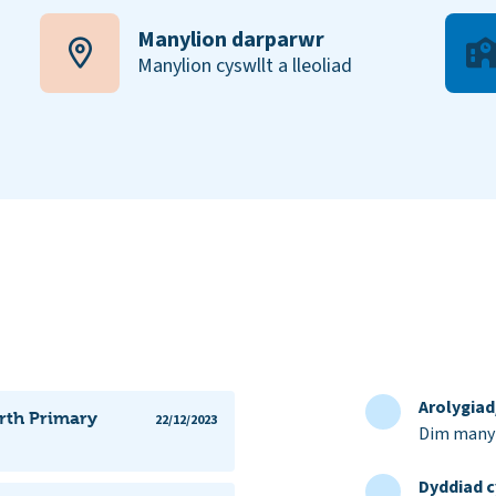
Manylion darparwr
Manylion cyswllt a lleoliad
Arolygia
rth Primary
22/12/2023
Dim manyl
Dyddiad c