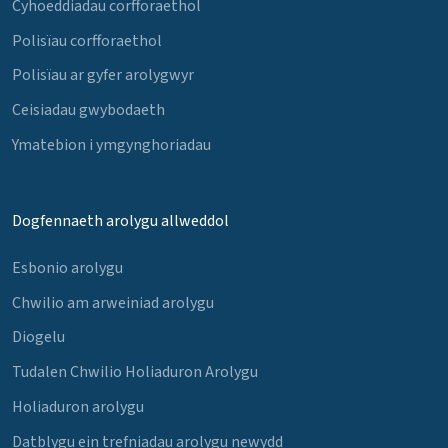
Cyhoeddiadau corfforaethol
Polisïau corfforaethol
Polisïau ar gyfer arolygwyr
Ceisiadau gwybodaeth
Ymatebion i ymgynghoriadau
Dogfennaeth arolygu allweddol
Esbonio arolygu
Chwilio am arweiniad arolygu
Diogelu
Tudalen Chwilio Holiaduron Arolygu
Holiaduron arolygu
Datblygu ein trefniadau arolygu newydd