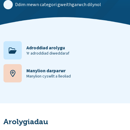
Ddim mewn categori gweithgarwch dilynol
Adroddiad arolygu
Yr adroddiad diweddaraf
Manylion darparwr
Manylion cyswllt a lleoliad
Arolygiadau