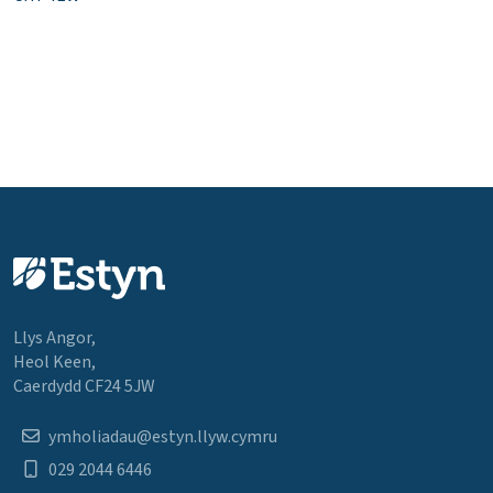
Llys Angor,
Heol Keen,
Caerdydd CF24 5JW
ymholiadau@estyn.llyw.cymru
029 2044 6446