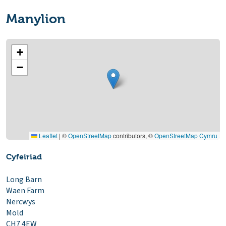
Manylion
+
−
Leaflet
|
©
OpenStreetMap
contributors, ©
OpenStreetMap Cymru
Cyfeiriad
Long Barn
Waen Farm
Nercwys
Mold
CH7 4EW