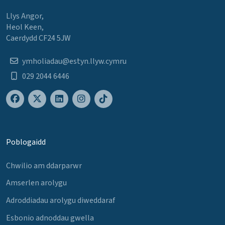
Llys Angor,
Heol Keen,
Caerdydd CF24 5JW
ymholiadau@estyn.llyw.cymru
029 2044 6446
Poblogaidd
Chwilio am ddarparwr
Amserlen arolygu
Adroddiadau arolygu diweddaraf
Esbonio adnoddau gwella