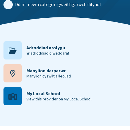
Ddim mewn categori gweithgarwch dilynol
Adroddiad arolygu
Yr adroddiad diweddaraf
Manylion darparwr
Manylion cyswllt a lleoliad
My Local School
View this provider on My Local School