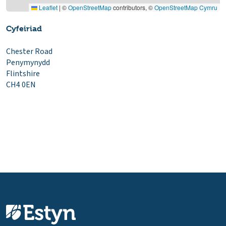
Leaflet
|
©
OpenStreetMap
contributors, ©
OpenStreetMap Cymru
Cyfeiriad
Chester Road
Penymynydd
Flintshire
CH4 0EN