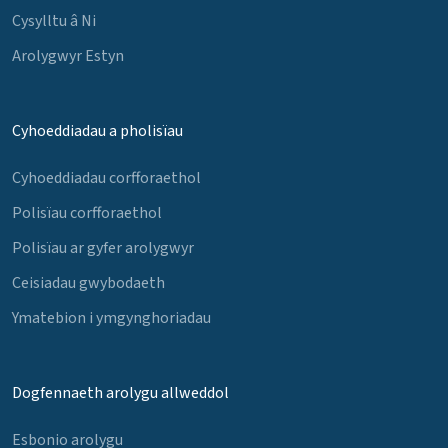
Cysylltu â Ni
Arolygwyr Estyn
Cyhoeddiadau a pholisïau
Cyhoeddiadau corfforaethol
Polisïau corfforaethol
Polisïau ar gyfer arolygwyr
Ceisiadau gwybodaeth
Ymatebion i ymgynghoriadau
Dogfennaeth arolygu allweddol
Esbonio arolygu