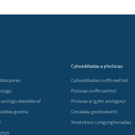
Cyhoeddiadau a pholisïau
 ddarparwr
Cyhoeddiadau corfforaethol
rolygu
Polisïau corfforaethol
 arolygu diweddaraf
Polisïau ar gyfer arolygwyr
noddau gwella
Ceisiadau gwybodaeth
i
Ymatebion i ymgynghoriadau
Estyn