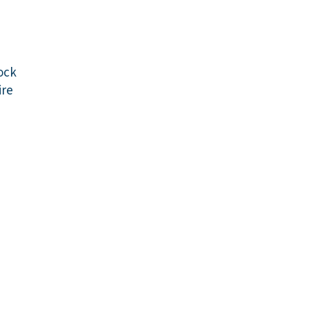
ock
re