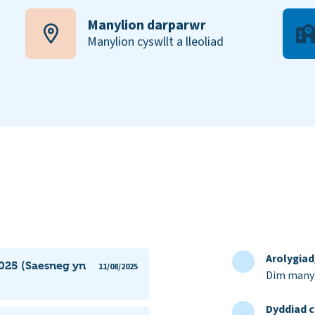
Manylion darparwr
Manylion cyswllt a lleoliad
Arolygia
025 (Saesneg yn
11/08/2025
Dim manyl
Dyddiad c