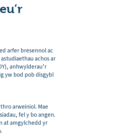
eu’r
ied arfer bresennol ac
 astudiaethau achos ar
DY), anhwylderau’r
ig yw bod pob disgybl
thro arweiniol. Mae
siadau, fel y bo angen.
wn at amgylchedd yr
n.