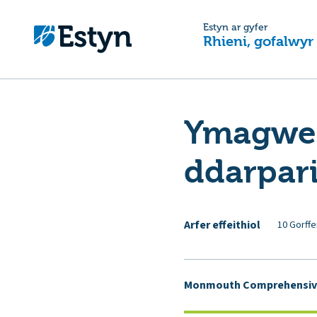
Estyn ar gyfer
Rhieni, gofalwyr
Ymagwed
ddarpari
Arfer effeithiol
10 Gorffe
Monmouth Comprehensiv