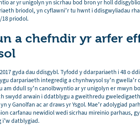
io ar yr unigolyn yn sicrhau bod bron yr holl ddisgyblio
riaeth briodol, yn cyflawni’r tu hwnt i ddisgwyliadau r
6/18 priodol.
 a chefndir yr arfer eff
sol
2017 gyda dau ddisgybl. Tyfodd y ddarpariaeth i 48 o dd
ygu darpariaeth integredig a chynhwysol sy’n gwella’r d
u am ddull sy’n canolbwyntio ar yr unigolyn er mwyn b
h swydd arwain i ddatblygu a gweithredu gweledigaeth 
n y Ganolfan ac ar draws yr Ysgol. Mae’r adolygiad par
on carfanau newidiol wedi sicrhau mireinio parhaus, g
 i’w datblygiad.