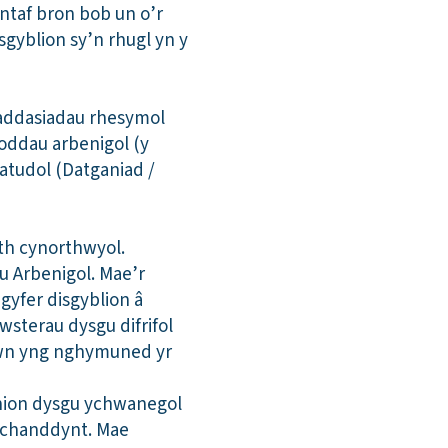
ntaf bron bob un o’r
sgyblion sy’n rhugl yn y
 addasiadau rhesymol
oddau arbenigol (y
atudol (Datganiad /
th cynorthwyol.
u Arbenigol. Mae’r
gyfer disgyblion â
wsterau dysgu difrifol
lawn yng nghymuned yr
enion dysgu ychwanegol
a chanddynt. Mae