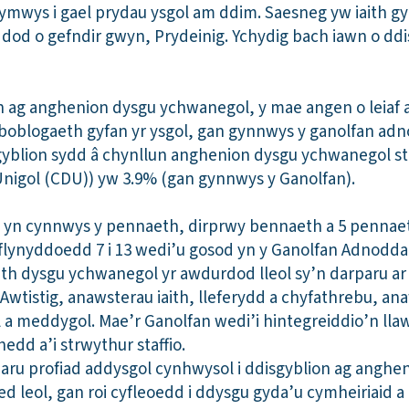
gymwys i gael prydau ysgol am ddim. Saesneg yw iaith gy
dod o gefndir gwyn, Prydeinig. Ychydig bach iawn o ddi
n ag anghenion dysgu ychwanegol, y mae angen o leiaf
boblogaeth gyfan yr ysgol, gan gynnwys y ganolfan adn
sgyblion sydd â chynllun anghenion dysgu ychwanegol st
nigol (CDU)) yw 3.9% (gan gynnwys y Ganolfan).
 yn cynnwys y pennaeth, dirprwy bennaeth a 5 pennae
 flynyddoedd 7 i 13 wedi’u gosod yn y Ganolfan Adnodda
th dysgu ychwanegol yr awdurdod lleol sy’n darparu ar 
wtistig, anawsterau iaith, lleferydd a chyfathrebu, ana
l a meddygol. Mae’r Ganolfan wedi’i hintegreiddio’n l
edd a’i strwythur staffio.
aru profiad addysgol cynhwysol i ddisgyblion ag angh
 leol, gan roi cyfleoedd i ddysgu gyda’u cymheiriaid 