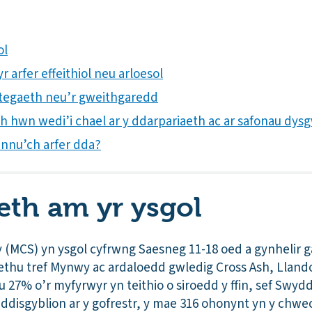
ol
 arfer effeithiol neu arloesol
rategaeth neu’r gweithgaredd
th hwn wedi’i chael ar y ddarpariaeth ac ar safonau dys
annu’ch arfer dda?
th am yr ysgol
(MCS) yn ysgol cyfrwng Saesneg 11-18 oed a gynhelir g
thu tref Mynwy ac ardaloedd gwledig Cross Ash, Llando
 27% o’r myfyrwyr yn teithio o siroedd y ffin, sef Swy
 ddisgyblion ar y gofrestr, y mae 316 ohonynt yn y chw