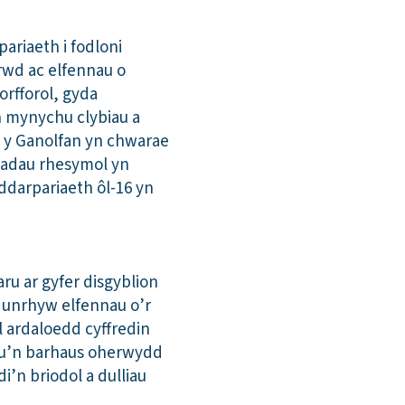
ariaeth i fodloni
rwd ac elfennau o
orfforol, gyda
n mynychu clybiau a
n y Ganolfan yn chwarae
iadau rhesymol yn
ddarpariaeth ôl-16 yn
u ar gyfer disgyblion
 unrhyw elfennau o’r
l ardaloedd cyffredin
ygu’n barhaus oherwydd
n briodol a dulliau