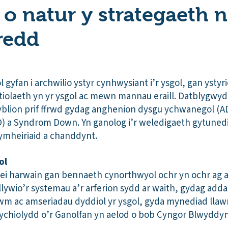
 o natur y strategaeth n
redd
yfan i archwilio ystyr cynhwysiant i’r ysgol, gan ystyr
stiolaeth yn yr ysgol ac mewn mannau eraill. Datblygwyd
gyblion prif ffrwd gydag anghenion dysgu ychwanegol (A
) a Syndrom Down. Yn ganolog i’r weledigaeth gytuned
ymheiriaid a chanddynt.
gol
 ei harwain gan bennaeth cynorthwyol ochr yn ochr ag a
 llywio’r systemau a’r arferion sydd ar waith, gydag adda
lwm ac amseriadau dyddiol yr ysgol, gyda mynediad lla
rychiolydd o’r Ganolfan yn aelod o bob Cyngor Blwyddy