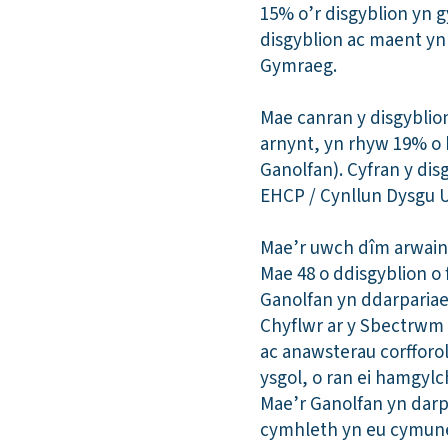
15% o’r disgyblion yn 
disgyblion ac maent yn 
Gymraeg.
Mae canran y disgyblio
arnynt, yn rhyw 19% o 
Ganolfan). Cyfran y di
EHCP / Cynllun Dysgu U
Mae’r uwch dîm arwain
Mae 48 o ddisgyblion o
Ganolfan yn ddarpariae
Chyflwr ar y Sbectrwm A
ac anawsterau corfforo
ysgol, o ran ei hamgylch
Mae’r Ganolfan yn darp
cymhleth yn eu cymuned