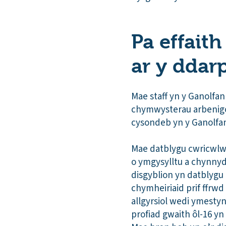
Pa effait
ar y ddar
Mae staff yn y Ganolfa
chymwysterau arbenigol
cysondeb yn y Ganolfan
Mae datblygu cwricwlwm
o ymgysylltu a chynnydd
disgyblion yn datblyg
chymheiriaid prif ffrw
allgyrsiol wedi ymesty
profiad gwaith ôl-16 y