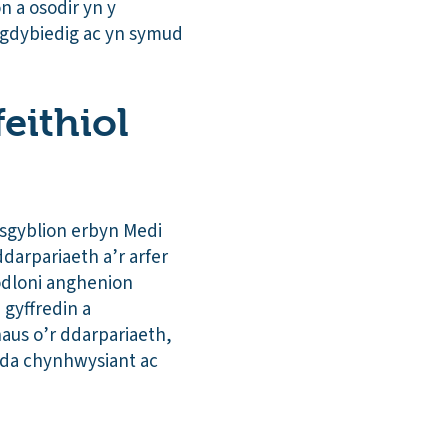
n a osodir yn y
hagdybiedig ac yn symud
eithiol
isgyblion erbyn Medi
darpariaeth a’r arfer
odloni anghenion
gyffredin a
haus o’r ddarpariaeth,
yda chynhwysiant ac