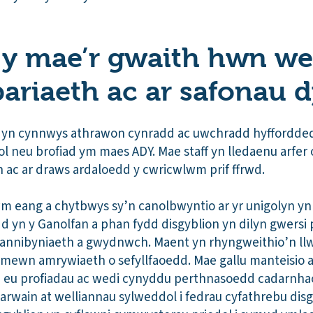
h y mae’r gwaith hwn we
pariaeth ac ar safonau 
n yn cynnwys athrawon cynradd ac uwchradd hyfforddedi
 neu brofiad ym maes ADY. Mae staff yn lledaenu arfer
 ac ar draws ardaloedd y cwricwlwm prif ffrwd.
 eang a chytbwys sy’n canolbwyntio ar yr unigolyn yn a
 yn y Ganolfan a phan fydd disgyblion yn dilyn gwersi p
u annibyniaeth a gwydnwch. Maent yn rhyngweithio’n ll
d mewn amrywiaeth o sefyllfaoedd. Mae gallu manteisio
n eu profiadau ac wedi cynyddu perthnasoedd cadarnhao
n arwain at welliannau sylweddol i fedrau cyfathrebu di