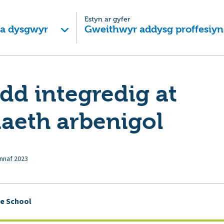
Estyn ar gyfer
 a dysgwyr
Gweithwyr addysg proffesiyn
d integredig at
aeth arbenigol
nnaf 2023
e School