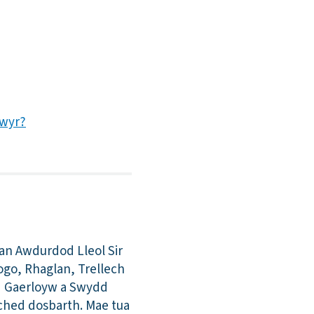
gwyr?
an Awdurdod Lleol Sir
go, Rhaglan, Trellech
dd Gaerloyw a Swydd
eched dosbarth. Mae tua