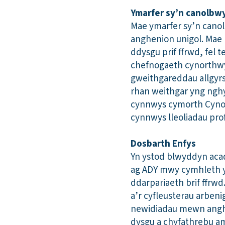
Ymarfer sy’n canolbwy
Mae ymarfer sy’n canol
anghenion unigol. Mae 
ddysgu prif ffrwd, fel
chefnogaeth cynorthwy
gweithgareddau allgyrsi
rhan weithgar yng ngh
cynnwys cymorth Cynort
cynnwys lleoliadau prof
Dosbarth Enfys
Yn ystod blwyddyn acad
ag ADY mwy cymhleth ym
ddarpariaeth brif ffrw
a’r cyfleusterau arben
newidiadau mewn anghe
dysgu a chyfathrebu am