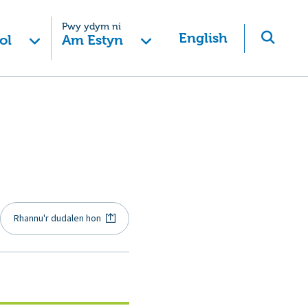
Pwy ydym ni
English
ol
Am Estyn
Rhannu'r dudalen hon