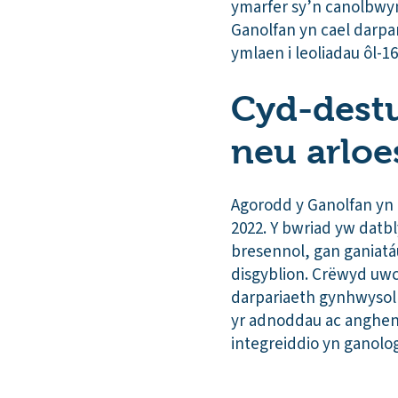
ymarfer sy’n canolbwynt
Ganolfan yn cael darpa
ymlaen i leoliadau ôl-1
Cyd-destun
neu arloe
Agorodd y Ganolfan yn 
2022. Y bwriad yw datbl
bresennol, gan ganiatá
disgyblion. Crëwyd uwc
darpariaeth gynhwysol y
yr adnoddau ac angheni
integreiddio yn ganolog