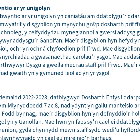
ntio ar yr unigolyn
bwyntio ar yr unigolyn yn caniatáu am ddatblygu’r ddarp
mwyafrif y disgyblion yn mynychu grŵp dosbarth prif ff
 technoleg, y celfyddydau mynegiannol a gwersi addysg g
wyr addysgu’r Ganolfan. Mae’r disgyblion hyn hefyd y
ol, ochr yn ochr â chyfoedion prif ffrwd. Mae disgyblio
ynyrchiadau a gwasanaethau carolau’r ysgol. Mae addas
hwywyr Dysgu a gwella medrau staff prif ffrwd. Mae’r 
iad gwaith yn y gymuned leol ac yn yr ysgol.
emaidd 2022-2023, datblygwyd Dosbarth Enfys i ddarpar
 Mlynyddoedd 7 ac 8, nad ydynt yn gallu manteisio ar
d. Fodd bynnag, mae’r disgyblion hyn yn defnyddio’r hol
igol yn y Ganolfan. Mae hwn yn faes sy’n cael ei ddatbl
nion, gyda chynnydd mewn staff sydd wedi’u hyfforddi’
lsynhwyraidd yn cael eu mireinio’n barhaus.