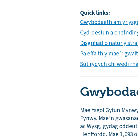
Quick links:
Gwybodaeth am yr ysg
Cyd-destun a chefndir yr
Disgrifiad o natur y st
Pa effaith y mae’r gwai
Sut rydych chi wedi rh
Gwybodae
Mae Ysgol Gyfun Mynwy 
Fynwy. Mae’n gwasanae
ac Wysg, gydag oddeutu
Henffordd. Mae 1,693 o