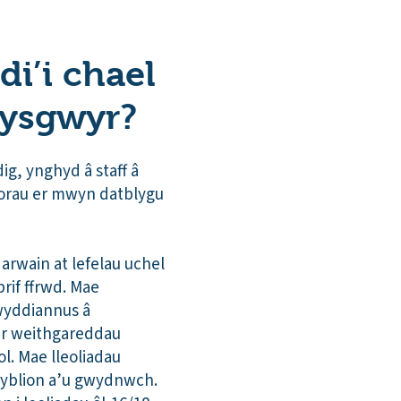
di’i chael
dysgwyr?
g, ynghyd â staff â
 orau er mwyn datblygu
rwain at lefelau uchel
rif ffrwd. Mae
wyddiannus â
 ar weithgareddau
l. Mae lleoliadau
sgyblion a’u gwydnwch.