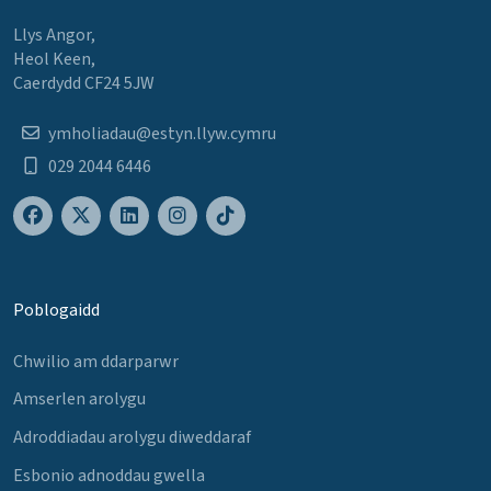
Llys Angor,
Heol Keen,
Caerdydd CF24 5JW
ymholiadau@estyn.llyw.cymru
029 2044 6446
Poblogaidd
Chwilio am ddarparwr
Amserlen arolygu
Adroddiadau arolygu diweddaraf
Esbonio adnoddau gwella