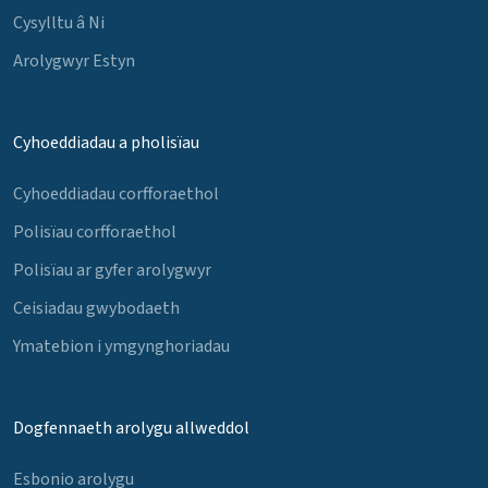
Cysylltu â Ni
Arolygwyr Estyn
Cyhoeddiadau a pholisïau
Cyhoeddiadau corfforaethol
Polisïau corfforaethol
Polisïau ar gyfer arolygwyr
Ceisiadau gwybodaeth
Ymatebion i ymgynghoriadau
Dogfennaeth arolygu allweddol
Esbonio arolygu