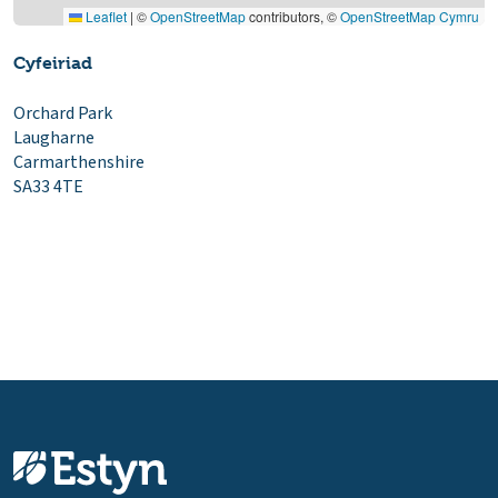
Leaflet
|
©
OpenStreetMap
contributors, ©
OpenStreetMap Cymru
Cyfeiriad
Orchard Park
Laugharne
Carmarthenshire
SA33 4TE