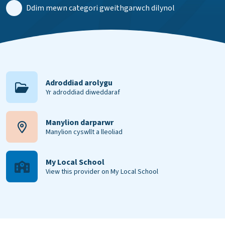
Ddim mewn categori gweithgarwch dilynol
Adroddiad arolygu
Yr adroddiad diweddaraf
Manylion darparwr
Manylion cyswllt a lleoliad
My Local School
View this provider on My Local School