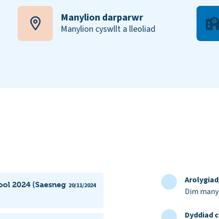
Manylion darparwr
Manylion cyswllt a lleoliad
Arolygia
ool 2024 (Saesneg
20/11/2024
Dim manyl
Dyddiad c