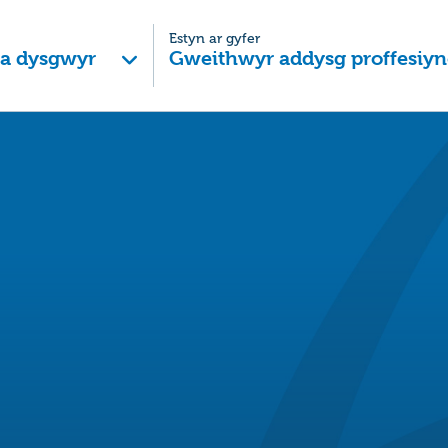
Estyn ar gyfer
 a dysgwyr
Gweithwyr addysg proffesiyn