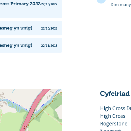
Cross Primary 2022
Dim manyl
22/10/2022
esneg yn unig)
22/10/2022
esneg yn unig)
22/11/2013
Cyfeiriad
High Cross D
High Cross
Rogerstone