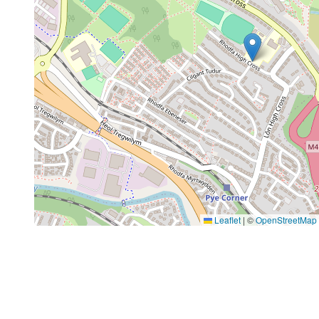
Leaflet
|
©
OpenStreetMap