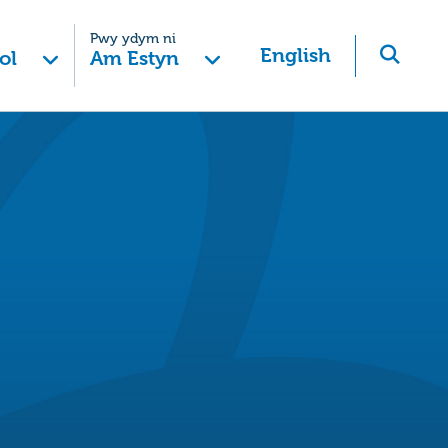
Pwy ydym ni
English
ol
Am Estyn