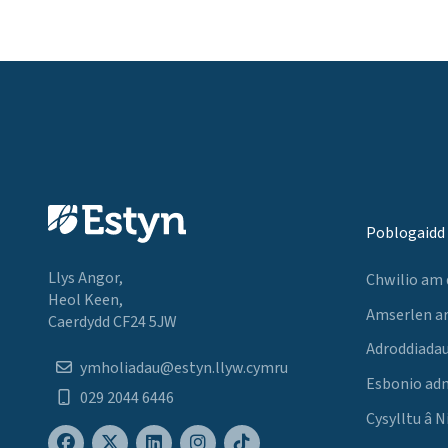
Poblogaidd
Llys Angor,
Chwilio am
Heol Keen,
Amserlen a
Caerdydd CF24 5JW
Adroddiadau
ymholiadau@estyn.llyw.cymru
Esbonio ad
029 2044 6446
Cysylltu â N