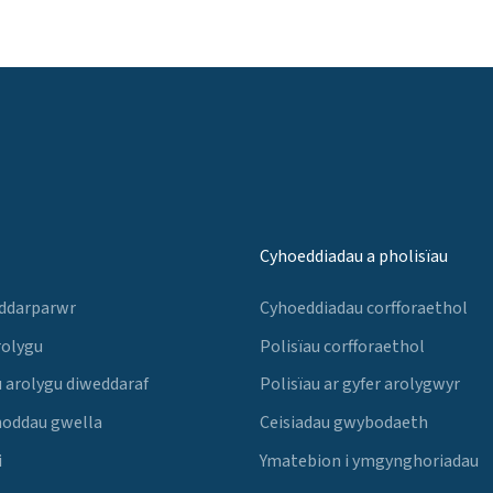
Cyhoeddiadau a pholisïau
 ddarparwr
Cyhoeddiadau corfforaethol
rolygu
Polisïau corfforaethol
 arolygu diweddaraf
Polisïau ar gyfer arolygwyr
noddau gwella
Ceisiadau gwybodaeth
i
Ymatebion i ymgynghoriadau