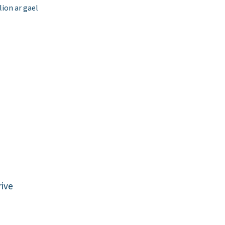
ion ar gael
rive