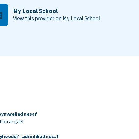
My Local School
View this provider on My Local School
d/ymweliad nesaf
ion ar gael
yhoeddi'r adroddiad nesaf