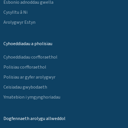
Esbonio adnoddau gwella
Cysylltu â Ni
Arolygwyr Estyn
Cyhoeddiadau a pholisïau
Cyhoeddiadau corfforaethol
Polisïau corfforaethol
Polisïau ar gyfer arolygwyr
Ceisiadau gwybodaeth
Ymatebion i ymgynghoriadau
Dogfennaeth arolygu allweddol