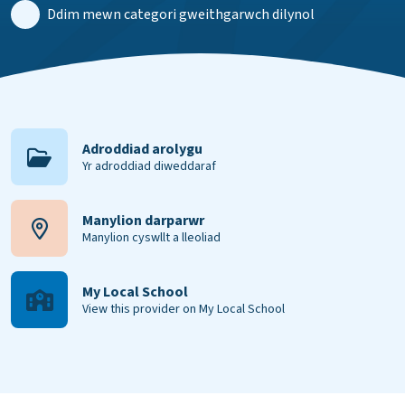
Ddim mewn categori gweithgarwch dilynol
Adroddiad arolygu
Yr adroddiad diweddaraf
Manylion darparwr
Manylion cyswllt a lleoliad
My Local School
View this provider on My Local School