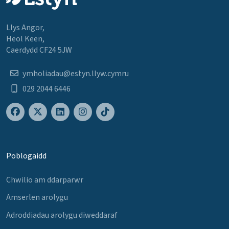
Llys Angor,
Heol Keen,
Caerdydd CF24 5JW
ymholiadau@estyn.llyw.cymru
029 2044 6446
Poblogaidd
Chwilio am ddarparwr
Amserlen arolygu
Adroddiadau arolygu diweddaraf