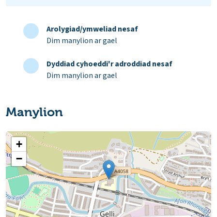
Arolygiad/ymweliad nesaf
Dim manylion ar gael
Dyddiad cyhoeddi'r adroddiad nesaf
Dim manylion ar gael
Manylion
+
−