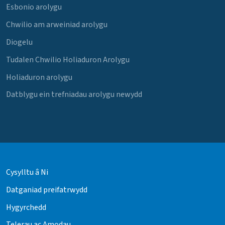
Esbonio arolygu
Chwilio am arweiniad arolygu
Diogelu
Tudalen Chwilio Holiaduron Arolygu
Holiaduron arolygu
Datblygu ein trefniadau arolygu newydd
Cysylltu â Ni
Datganiad preifatrwydd
Hygyrchedd
Telerau ac Amodau