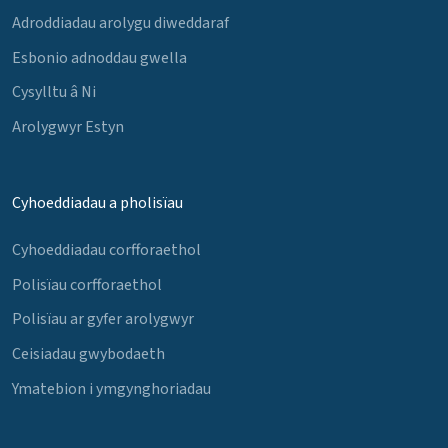
Adroddiadau arolygu diweddaraf
Esbonio adnoddau gwella
Cysylltu â Ni
Arolygwyr Estyn
Cyhoeddiadau a pholisïau
Cyhoeddiadau corfforaethol
Polisïau corfforaethol
Polisïau ar gyfer arolygwyr
Ceisiadau gwybodaeth
Ymatebion i ymgynghoriadau