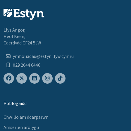
Llys Angor,
Heol Keen,
Caerdydd CF24 5JW
ymholiadau@estyn.llyw.cymru
029 2044 6446
Poblogaidd
Chwilio am ddarparwr
Amserlen arolygu