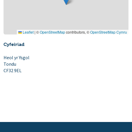
Leaflet
|
©
OpenStreetMap
contributors, ©
OpenStreetMap Cymru
Cyfeiriad
Heol yr Ysgol
Tondu
CF32 9EL