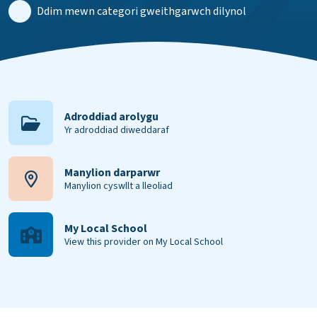
Ddim mewn categori gweithgarwch dilynol
Adroddiad arolygu
Yr adroddiad diweddaraf
Manylion darparwr
Manylion cyswllt a lleoliad
My Local School
View this provider on My Local School