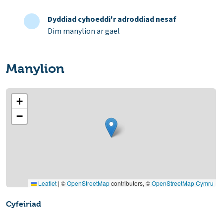
Dyddiad cyhoeddi'r adroddiad nesaf
Dim manylion ar gael
Manylion
+
−
Leaflet
|
©
OpenStreetMap
contributors, ©
OpenStreetMap Cymru
Cyfeiriad