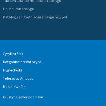
Tudalen Chwilio Holiaduron Arolygu
Holiaduron arolygu
Datblygu ein trefniadau arolygu newydd
Cysylltu â Ni
Datganiad preifatrwydd
Hygyrchedd
Telerau ac Amodau
Map o’r wefan
© Estyn Cedwir pob hawl