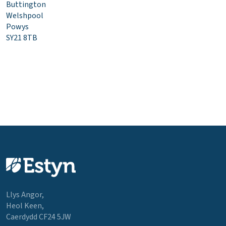
Buttington
Welshpool
Powys
SY21 8TB
Llys Angor,
Heol Keen,
Caerdydd CF24 5JW