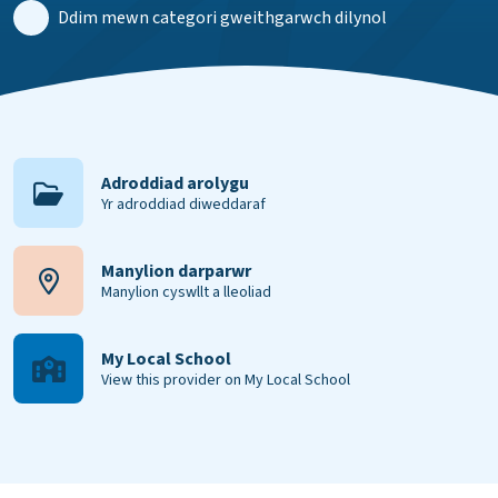
Ddim mewn categori gweithgarwch dilynol
Adroddiad arolygu
Yr adroddiad diweddaraf
Manylion darparwr
Manylion cyswllt a lleoliad
My Local School
View this provider on My Local School