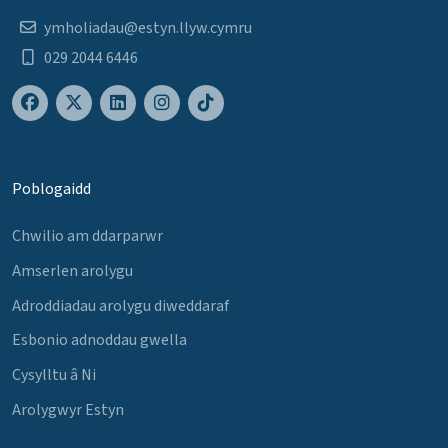
ymholiadau@estyn.llyw.cymru
029 2044 6446
Poblogaidd
Chwilio am ddarparwr
Amserlen arolygu
Adroddiadau arolygu diweddaraf
Esbonio adnoddau gwella
Cysylltu â Ni
Arolygwyr Estyn