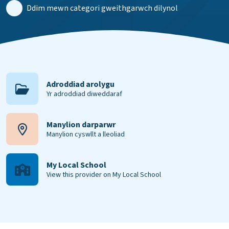
Ddim mewn categori gweithgarwch dilynol
Adroddiad arolygu
Yr adroddiad diweddaraf
Manylion darparwr
Manylion cyswllt a lleoliad
My Local School
View this provider on My Local School