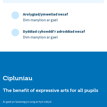
Arolygiad/ymweliad nesaf
Dim manylion ar gael
Dyddiad cyhoeddi'r adroddiad nesaf
Dim manylion ar gael
Cipluniau
The benefit of expressive arts for all pupils
Ar gael yn Saesneg yn unig ar hyn o bryd