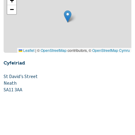
+
−
Leaflet
|
©
OpenStreetMap
contributors, ©
OpenStreetMap Cymru
Cyfeiriad
St David's Street
Neath
SA11 3AA