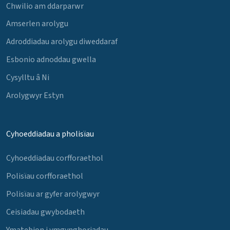
Chwilio am ddarparwr
Amserlen arolygu
Adroddiadau arolygu diweddaraf
Esbonio adnoddau gwella
Cysylltu â Ni
Arolygwyr Estyn
Cyhoeddiadau a pholisïau
Cyhoeddiadau corfforaethol
Polisïau corfforaethol
Polisïau ar gyfer arolygwyr
Ceisiadau gwybodaeth
Ymatebion i ymgynghoriadau