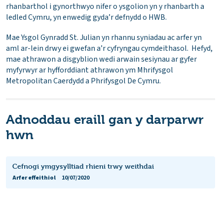
rhanbarthol i gynorthwyo nifer o ysgolion yn y rhanbarth a
ledled Cymru, yn enwedig gyda’r defnydd o HWB.
Mae Ysgol Gynradd St. Julian yn rhannu syniadau ac arfer yn
aml ar-lein drwy ei gwefan a’r cyfryngau cymdeithasol. Hefyd,
mae athrawon a disgyblion wedi arwain sesiynau ar gyfer
myfyrwyr ar hyfforddiant athrawon ym Mhrifysgol
Metropolitan Caerdydd a Phrifysgol De Cymru.
Adnoddau eraill gan y darparwr
hwn
Cefnogi ymgysylltiad rhieni trwy weithdai
Arfer effeithiol
10/07/2020