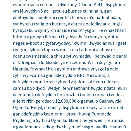
esbonio sut y ceir nos a dydd ar y Ddaear. Aeth disgyblion
ym Mlwyddyn 5 ati i greu eu busnes eu hunain, gan
ddefnyddio taenlenni i reoli’u hincwm a’u halldaliadau,
cynhyrchu cynigion busnes, a chreu podlediadau a jingls i
hysbysebu’u cynnyrch ar sioe radio’r ysgol. Fe wnaethant
ffilmio a golygu ffilmiau i hysbysebu’u cynnyrch, anfon
neges e-bost at gyfarwyddwyr cwmni llwyddiannus i gael
cyngor, dylunio logo cwmni, creu taflenni a phosteri i
ddenu cwsmeriaid, a chreu cyflwyniadau i berswadio panel
o ‘Ddreigiau’ i fuddsoddi yn eu cwmni. Wrth ddysgu am
Uganda, fe wnaeth disgyblion ar draws yr ysgol godio
cyfrifwyr-camau gan ddefnyddio BBC Microbits, a
defnyddio monitorau cyfradd y galon i olrhain nifer eu
camau bob dydd. Wedyn, fe wnaethant fwydo’r data hwn i
daenlenni a defnyddio fformiwlâu i adio’u camau i weld a
allent rith-gerdded y 12,000,000 o gamau o Gasnewydd i
Uganda. Hefyd, creodd y disgyblion droswyr arian cyfred
gan ddefnyddio taenlenni i drosi rhwng Punnoedd
Prydeinig a Sylltau Uganda. Maent hefyd wedi creu apiau
a gwefannau e-ddiogelwch, y mae’r ysgol wedi’u rhannu’n