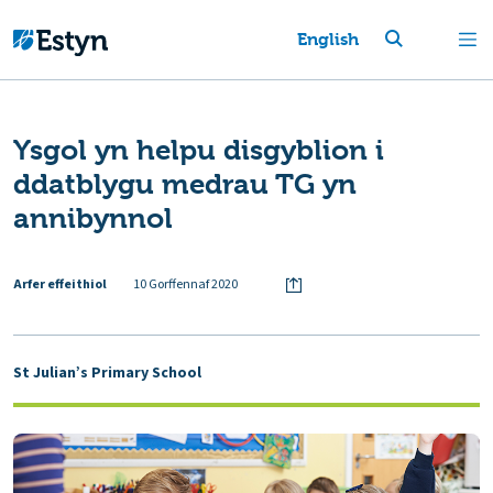
English
Ysgol yn helpu disgyblion i
ddatblygu medrau TG yn
annibynnol
Arfer effeithiol
10 Gorffennaf 2020
St Julian’s Primary School