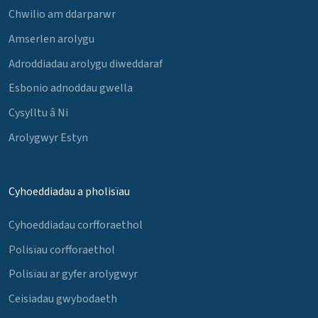
Chwilio am ddarparwr
Amserlen arolygu
Adroddiadau arolygu diweddaraf
Esbonio adnoddau gwella
Cysylltu â Ni
Arolygwyr Estyn
Cyhoeddiadau a pholisïau
Cyhoeddiadau corfforaethol
Polisïau corfforaethol
Polisïau ar gyfer arolygwyr
Ceisiadau gwybodaeth