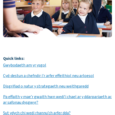
Quick links:
Gwybodaeth am yr ysgol
Cyd-destun a chefndir i’r arfer effeithiol neu arloesol
Disgrifiad o natur y strategaeth neu weithgaredd
Pa effaith y mae’r gwaith hwn wedi’i chael ar y ddarpariaeth ac
ar safonau dysgwyr?
Sut ydych chi wedi rhannu’ch arfer dda?