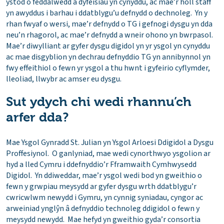
ystod o feddalwedd a dyfeisiau yn cynyddu, ac mae’r holl staff
yn awyddus i barhau i ddatblygu’u defnydd o dechnoleg. Yn y
rhan fwyaf o wersi, mae’r defnydd o TG i gefnogi dysgu yn dda
neu’n rhagorol, ac mae’r defnydd a wneir ohono yn bwrpasol.
Mae’r diwylliant ar gyfer dysgu digidol yn yr ysgol yn cynyddu
ac mae disgyblion yn dechrau defnyddio TG yn annibynnol yn
fwy effeithiol o fewn yr ysgol a thu hwnt i gyfeirio cyflymder,
lleoliad, llwybr ac amser eu dysgu.
Sut ydych chi wedi rhannu’ch
arfer dda?
Mae Ysgol Gynradd St. Julian yn Ysgol Arloesi Ddigidol a Dysgu
Proffesiynol. O ganlyniad, mae wedi cynorthwyo ysgolion ar
hyd a lled Cymru i ddefnyddio’r Fframwaith Cymhwysedd
Digidol. Yn ddiweddar, mae’r ysgol wedi bod yn gweithio o
fewn y grwpiau meysydd ar gyfer dysgu wrth ddatblygu’r
cwricwlwm newydd i Gymru, yn cynnig syniadau, cyngor ac
arweiniad ynglŷn â defnyddio technoleg ddigidol o fewn y
meysydd newydd. Mae hefyd yn gweithio gyda’r consortia