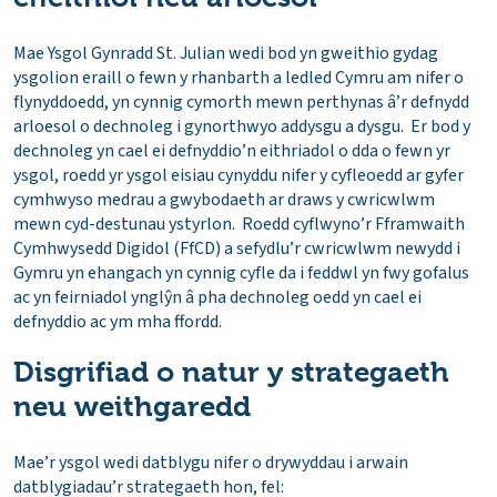
Mae Ysgol Gynradd St. Julian wedi bod yn gweithio gydag
ysgolion eraill o fewn y rhanbarth a ledled Cymru am nifer o
flynyddoedd, yn cynnig cymorth mewn perthynas â’r defnydd
arloesol o dechnoleg i gynorthwyo addysgu a dysgu. Er bod y
dechnoleg yn cael ei defnyddio’n eithriadol o dda o fewn yr
ysgol, roedd yr ysgol eisiau cynyddu nifer y cyfleoedd ar gyfer
cymhwyso medrau a gwybodaeth ar draws y cwricwlwm
mewn cyd-destunau ystyrlon. Roedd cyflwyno’r Fframwaith
Cymhwysedd Digidol (FfCD) a sefydlu’r cwricwlwm newydd i
Gymru yn ehangach yn cynnig cyfle da i feddwl yn fwy gofalus
ac yn feirniadol ynglŷn â pha dechnoleg oedd yn cael ei
defnyddio ac ym mha ffordd.
Disgrifiad o natur y strategaeth
neu weithgaredd
Mae’r ysgol wedi datblygu nifer o drywyddau i arwain
datblygiadau’r strategaeth hon, fel: