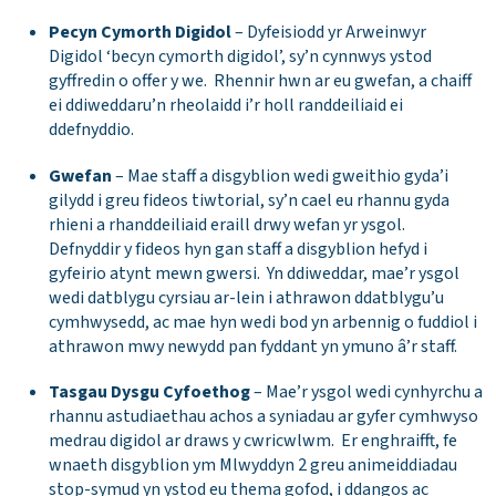
Pecyn Cymorth Digidol
– Dyfeisiodd yr Arweinwyr
Digidol ‘becyn cymorth digidol’, sy’n cynnwys ystod
gyffredin o offer y we. Rhennir hwn ar eu gwefan, a chaiff
ei ddiweddaru’n rheolaidd i’r holl randdeiliaid ei
ddefnyddio.
Gwefan
– Mae staff a disgyblion wedi gweithio gyda’i
gilydd i greu fideos tiwtorial, sy’n cael eu rhannu gyda
rhieni a rhanddeiliaid eraill drwy wefan yr ysgol.
Defnyddir y fideos hyn gan staff a disgyblion hefyd i
gyfeirio atynt mewn gwersi. Yn ddiweddar, mae’r ysgol
wedi datblygu cyrsiau ar-lein i athrawon ddatblygu’u
cymhwysedd, ac mae hyn wedi bod yn arbennig o fuddiol i
athrawon mwy newydd pan fyddant yn ymuno â’r staff.
Tasgau Dysgu Cyfoethog
– Mae’r ysgol wedi cynhyrchu a
rhannu astudiaethau achos a syniadau ar gyfer cymhwyso
medrau digidol ar draws y cwricwlwm. Er enghraifft, fe
wnaeth disgyblion ym Mlwyddyn 2 greu animeiddiadau
stop-symud yn ystod eu thema gofod, i ddangos ac