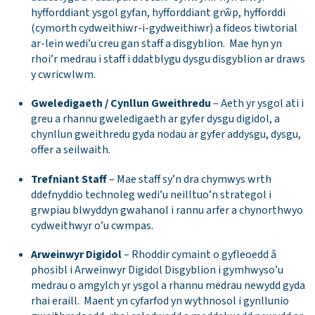
hyfforddiant ysgol gyfan, hyfforddiant grŵp, hyfforddi
(cymorth cydweithiwr-i-gydweithiwr) a fideos tiwtorial
ar-lein wedi’u creu gan staff a disgyblion. Mae hyn yn
rhoi’r medrau i staff i ddatblygu dysgu disgyblion ar draws
y cwricwlwm.
Gweledigaeth / Cynllun Gweithredu
– Aeth yr ysgol ati i
greu a rhannu gweledigaeth ar gyfer dysgu digidol, a
chynllun gweithredu gyda nodau ar gyfer addysgu, dysgu,
offer a seilwaith.
Trefniant Staff
– Mae staff sy’n dra chymwys wrth
ddefnyddio technoleg wedi’u neilltuo’n strategol i
grwpiau blwyddyn gwahanol i rannu arfer a chynorthwyo
cydweithwyr o’u cwmpas.
Arweinwyr Digidol
– Rhoddir cymaint o gyfleoedd â
phosibl i Arweinwyr Digidol Disgyblion i gymhwyso’u
medrau o amgylch yr ysgol a rhannu medrau newydd gyda
rhai eraill. Maent yn cyfarfod yn wythnosol i gynllunio