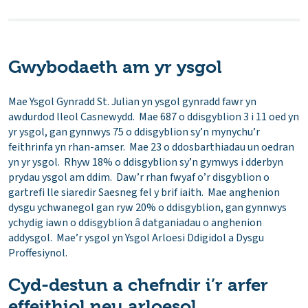
Gwybodaeth am yr ysgol
Mae Ysgol Gynradd St. Julian yn ysgol gynradd fawr yn
awdurdod lleol Casnewydd. Mae 687 o ddisgyblion 3 i 11 oed yn
yr ysgol, gan gynnwys 75 o ddisgyblion sy’n mynychu’r
feithrinfa yn rhan-amser. Mae 23 o ddosbarthiadau un oedran
yn yr ysgol. Rhyw 18% o ddisgyblion sy’n gymwys i dderbyn
prydau ysgol am ddim. Daw’r rhan fwyaf o’r disgyblion o
gartrefi lle siaredir Saesneg fel y brif iaith. Mae anghenion
dysgu ychwanegol gan ryw 20% o ddisgyblion, gan gynnwys
ychydig iawn o ddisgyblion â datganiadau o anghenion
addysgol. Mae’r ysgol yn Ysgol Arloesi Ddigidol a Dysgu
Proffesiynol.
Cyd-destun a chefndir i’r arfer
effeithiol neu arloesol