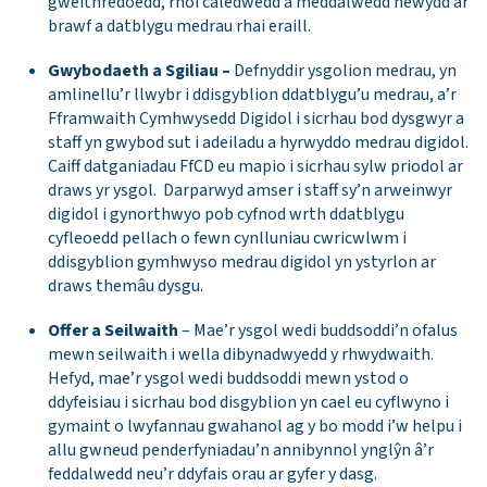
gweithredoedd, rhoi caledwedd a meddalwedd newydd ar
brawf a datblygu medrau rhai eraill.
Gwybodaeth a Sgiliau –
Defnyddir ysgolion medrau, yn
amlinellu’r llwybr i ddisgyblion ddatblygu’u medrau, a’r
Fframwaith Cymhwysedd Digidol i sicrhau bod dysgwyr a
staff yn gwybod sut i adeiladu a hyrwyddo medrau digidol.
Caiff datganiadau FfCD eu mapio i sicrhau sylw priodol ar
draws yr ysgol. Darparwyd amser i staff sy’n arweinwyr
digidol i gynorthwyo pob cyfnod wrth ddatblygu
cyfleoedd pellach o fewn cynlluniau cwricwlwm i
ddisgyblion gymhwyso medrau digidol yn ystyrlon ar
draws themâu dysgu.
Offer a Seilwaith
– Mae’r ysgol wedi buddsoddi’n ofalus
mewn seilwaith i wella dibynadwyedd y rhwydwaith.
Hefyd, mae’r ysgol wedi buddsoddi mewn ystod o
ddyfeisiau i sicrhau bod disgyblion yn cael eu cyflwyno i
gymaint o lwyfannau gwahanol ag y bo modd i’w helpu i
allu gwneud penderfyniadau’n annibynnol ynglŷn â’r
feddalwedd neu’r ddyfais orau ar gyfer y dasg.