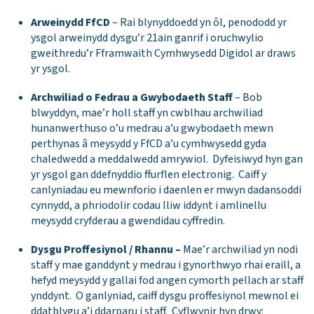
Arweinydd FfCD
– Rai blynyddoedd yn ôl, penododd yr
ysgol arweinydd dysgu’r 21ain ganrif i oruchwylio
gweithredu’r Fframwaith Cymhwysedd Digidol ar draws
yr ysgol.
Archwiliad o Fedrau a Gwybodaeth Staff
– Bob
blwyddyn, mae’r holl staff yn cwblhau archwiliad
hunanwerthuso o’u medrau a’u gwybodaeth mewn
perthynas â meysydd y FfCD a’u cymhwysedd gyda
chaledwedd a meddalwedd amrywiol. Dyfeisiwyd hyn gan
yr ysgol gan ddefnyddio ffurflen electronig. Caiff y
canlyniadau eu mewnforio i daenlen er mwyn dadansoddi
cynnydd, a phriodolir codau lliw iddynt i amlinellu
meysydd cryfderau a gwendidau cyffredin.
Dysgu Proffesiynol / Rhannu –
Mae’r archwiliad yn nodi
staff y mae ganddynt y medrau i gynorthwyo rhai eraill, a
hefyd meysydd y gallai fod angen cymorth pellach ar staff
ynddynt. O ganlyniad, caiff dysgu proffesiynol mewnol ei
ddatblygu a’i ddarparu i staff. Cyflwynir hyn drwy: