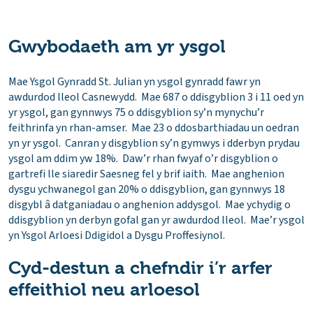
Gwybodaeth am yr ysgol
Mae Ysgol Gynradd St. Julian yn ysgol gynradd fawr yn
awdurdod lleol Casnewydd. Mae 687 o ddisgyblion 3 i 11 oed yn
yr ysgol, gan gynnwys 75 o ddisgyblion sy’n mynychu’r
feithrinfa yn rhan-amser. Mae 23 o ddosbarthiadau un oedran
yn yr ysgol. Canran y disgyblion sy’n gymwys i dderbyn prydau
ysgol am ddim yw 18%. Daw’r rhan fwyaf o’r disgyblion o
gartrefi lle siaredir Saesneg fel y brif iaith. Mae anghenion
dysgu ychwanegol gan 20% o ddisgyblion, gan gynnwys 18
disgybl â datganiadau o anghenion addysgol. Mae ychydig o
ddisgyblion yn derbyn gofal gan yr awdurdod lleol. Mae’r ysgol
yn Ysgol Arloesi Ddigidol a Dysgu Proffesiynol.
Cyd-destun a chefndir i’r arfer
effeithiol neu arloesol