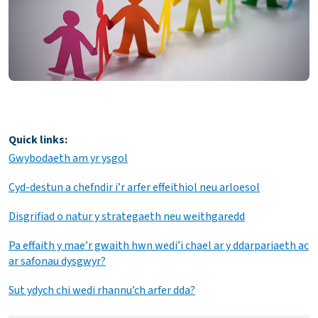
Quick links:
Gwybodaeth am yr ysgol
Cyd-destun a chefndir i’r arfer effeithiol neu arloesol
Disgrifiad o natur y strategaeth neu weithgaredd
Pa effaith y mae’r gwaith hwn wedi’i chael ar y ddarpariaeth ac
ar safonau dysgwyr?
Sut ydych chi wedi rhannu’ch arfer dda?