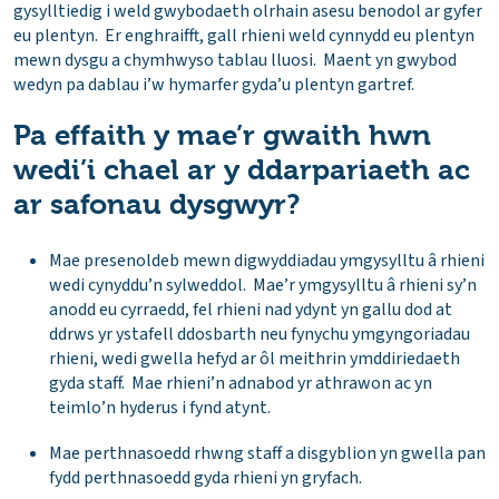
gysylltiedig i weld gwybodaeth olrhain asesu benodol ar gyfer
eu plentyn. Er enghraifft, gall rhieni weld cynnydd eu plentyn
mewn dysgu a chymhwyso tablau lluosi. Maent yn gwybod
wedyn pa dablau i’w hymarfer gyda’u plentyn gartref.
Pa effaith y mae’r gwaith hwn
wedi’i chael ar y ddarpariaeth ac
ar safonau dysgwyr?
Mae presenoldeb mewn digwyddiadau ymgysylltu â rhieni
wedi cynyddu’n sylweddol. Mae’r ymgysylltu â rhieni sy’n
anodd eu cyrraedd, fel rhieni nad ydynt yn gallu dod at
ddrws yr ystafell ddosbarth neu fynychu ymgyngoriadau
rhieni, wedi gwella hefyd ar ôl meithrin ymddiriedaeth
gyda staff. Mae rhieni’n adnabod yr athrawon ac yn
teimlo’n hyderus i fynd atynt.
Mae perthnasoedd rhwng staff a disgyblion yn gwella pan
fydd perthnasoedd gyda rhieni yn gryfach.