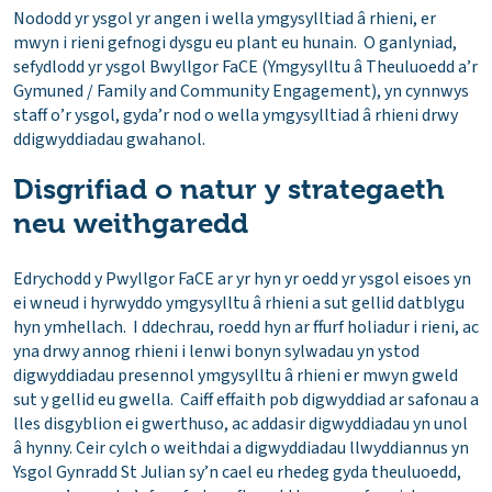
Nododd yr ysgol yr angen i wella ymgysylltiad â rhieni, er
mwyn i rieni gefnogi dysgu eu plant eu hunain. O ganlyniad,
sefydlodd yr ysgol Bwyllgor FaCE (Ymgysylltu â Theuluoedd a’r
Gymuned / Family and Community Engagement), yn cynnwys
staff o’r ysgol, gyda’r nod o wella ymgysylltiad â rhieni drwy
ddigwyddiadau gwahanol.
Disgrifiad o natur y strategaeth
neu weithgaredd
Edrychodd y Pwyllgor FaCE ar yr hyn yr oedd yr ysgol eisoes yn
ei wneud i hyrwyddo ymgysylltu â rhieni a sut gellid datblygu
hyn ymhellach. I ddechrau, roedd hyn ar ffurf holiadur i rieni, ac
yna drwy annog rhieni i lenwi bonyn sylwadau yn ystod
digwyddiadau presennol ymgysylltu â rhieni er mwyn gweld
sut y gellid eu gwella. Caiff effaith pob digwyddiad ar safonau a
lles disgyblion ei gwerthuso, ac addasir digwyddiadau yn unol
â hynny. Ceir cylch o weithdai a digwyddiadau llwyddiannus yn
Ysgol Gynradd St Julian sy’n cael eu rhedeg gyda theuluoedd,