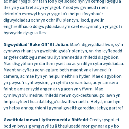
ac mae’r ysgol o’r farn fod y cyfleoedd hyn yn cefnogi dysgu a
lles yn y cartref ac yn yr ysgol. Y nod yw gwneud i rieni
deimlo’n esmwyth yn yr ysgol a’u helpu i fwynhau’r
digwyddiadau ochr yn ochr â’u plentyn. Isod, gwelir
enghreifftiau o ddigwyddiadau sy’n cael eu cynnal yn yr ysgol i
hyrwyddo dysgu a lles:
Digwyddiad ‘Bake Off’ St Julian
: Mae’r digwyddiad hwn, sy’n
cynnwys rhiant yn gweithio gyda’r plentyn, yn rhoi cyfleoedd
ar gyfer datblygu medrau llythrennedd a rhifedd disgyblion.
Mae disgyblion yn darllen ryseitiau ac yn dilyn cyfarwyddiadau.
Maent yn cyfleu ac yn egluro beth maent yn ei wneud i’r
camera, ac mae hyn yn helpu meithrin hyder. Mae disgyblion
yn pwyso’r cynhwysion, yn cyfrifo cymarebau, ac yn amseru
faint o amser sydd angen ar y gacen yn y ffwrn. Mae
cymhwyso’u medrau rhifedd mewn cyd-destunau go iawn yn
helpu cyfnerthu a datblygu’u dealltwriaeth. Hefyd, mae hyn
yn helpu annog rhieni i gynnal gweithgareddau tebyg gartref.
Gweithdai mewn Llythrennedd a Rhifedd
: Cred yr ysgol ei
bod yn bwysig ymgysylltu â theuluoedd mor gynnar ag y bo