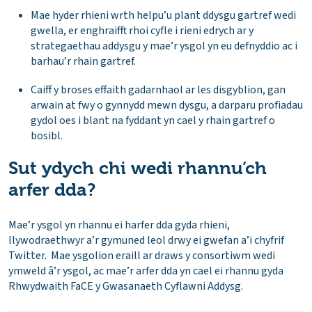
Mae hyder rhieni wrth helpu’u plant ddysgu gartref wedi
gwella, er enghraifft rhoi cyfle i rieni edrych ar y
strategaethau addysgu y mae’r ysgol yn eu defnyddio ac i
barhau’r rhain gartref.
Caiff y broses effaith gadarnhaol ar les disgyblion, gan
arwain at fwy o gynnydd mewn dysgu, a darparu profiadau
gydol oes i blant na fyddant yn cael y rhain gartref o
bosibl.
Sut ydych chi wedi rhannu’ch
arfer dda?
Mae’r ysgol yn rhannu ei harfer dda gyda rhieni,
llywodraethwyr a’r gymuned leol drwy ei gwefan a’i chyfrif
Twitter. Mae ysgolion eraill ar draws y consortiwm wedi
ymweld â’r ysgol, ac mae’r arfer dda yn cael ei rhannu gyda
Rhwydwaith FaCE y Gwasanaeth Cyflawni Addysg.