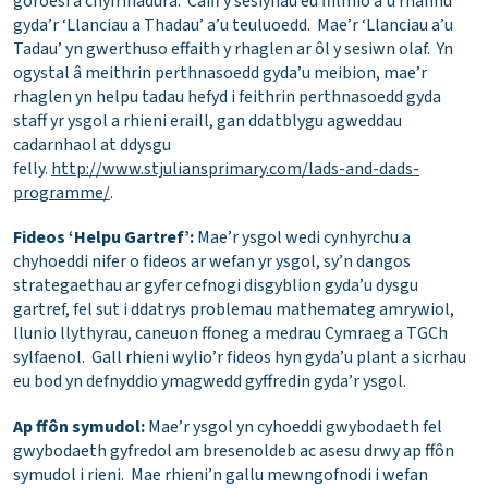
goroesi a chyfrifiadura. Caiff y sesiynau eu ffilmio a’u rhannu
gyda’r ‘Llanciau a Thadau’ a’u teuluoedd. Mae’r ‘Llanciau a’u
Tadau’ yn gwerthuso effaith y rhaglen ar ôl y sesiwn olaf. Yn
ogystal â meithrin perthnasoedd gyda’u meibion, mae’r
rhaglen yn helpu tadau hefyd i feithrin perthnasoedd gyda
staff yr ysgol a rhieni eraill, gan ddatblygu agweddau
cadarnhaol at ddysgu
felly.
http://www.stjuliansprimary.com/lads-and-dads-
programme/
.
Fideos ‘Helpu Gartref’:
Mae’r ysgol wedi cynhyrchu a
chyhoeddi nifer o fideos ar wefan yr ysgol, sy’n dangos
strategaethau ar gyfer cefnogi disgyblion gyda’u dysgu
gartref, fel sut i ddatrys problemau mathemateg amrywiol,
llunio llythyrau, caneuon ffoneg a medrau Cymraeg a TGCh
sylfaenol. Gall rhieni wylio’r fideos hyn gyda’u plant a sicrhau
eu bod yn defnyddio ymagwedd gyffredin gyda’r ysgol.
Ap ffôn symudol:
Mae’r ysgol yn cyhoeddi gwybodaeth fel
gwybodaeth gyfredol am bresenoldeb ac asesu drwy ap ffôn
symudol i rieni. Mae rhieni’n gallu mewngofnodi i wefan