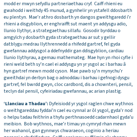
modd er mwyn sefydlu partneriaethau cryf. Caiff rhieni eu
gwahodd i weithdy 45 munud, a gynhelir yn ystafell ddosbarth
eu plentyn. Mae’r athro dosbarth yn dangos gweithgaredd i’r
rhieni a disgyblion, er enghraifft sut maent yn addysgu adio,
llunio llythyr, a strategaethau sillafu. Gosodir byrddau o
amgylch y dosbarth gyda strategaethau ar sut y gellir
datblygu medrau llythrennedd a rhifedd gartref, fel gyda
gwefannau addysgol a ddefnyddir gan ddisgyblion, cardiau
llunio llythyrau, a gemau mathemateg. Mae hyn yn rhoi cyfle i
rieni weld beth sy’n cael ei addysgu yn yr ysgol ac i barhau â
hyn gartref mewn modd cyson. Mae pawb sy’n mynychu’r
gweithdai yn derbyn bag o adnoddau i barhau i gefnogi dysgu
gartref, fel bwrdd gwyn, cloc cardbord, dis a chownteri, pensil,
teclyn dal pensil, cyfeiriadau gwefannau, ac arian plastig.
‘Llanciau a Thadau’:
Dyfeisiodd yr ysgol raglen chwe wythnos
o weithgareddau fyddai’n cael eu cynnal ar ôl ysgol, gyda’r nod
o helpu tadau feithrin a thyfu perthnasoedd cadarnhaol gyda’u
meibion. Bob wythnos, mae’r timau yn cymryd rhan mewn
her wahanol, gan gynnwys chwaraeon, coginio a heriau