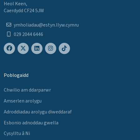
Heol Keen,
Caerdydd CF24 5JW
ymholiadau@estyn.llyw.cymru
029 2044 6446
Poblogaidd
Chwilio am ddarparwr
Amserlen arolygu
Adroddiadau arolygu diweddaraf
Esbonio adnoddau gwella
Cysylltu â Ni