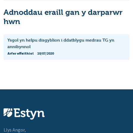
Adnoddau eraill gan y darparwr
hwn
Ysgol yn helpu disgyblion i ddatblygu medrau TG yn
annibynnol
Arfer effeithiol
10/07/2020
Llys Angor,