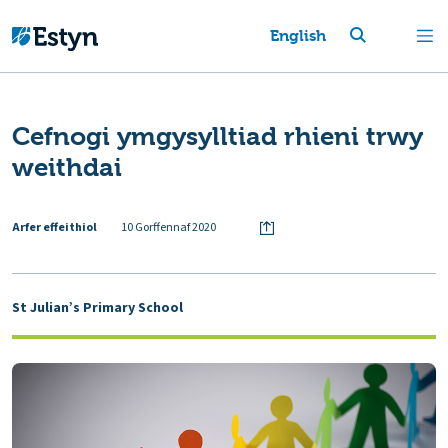
English
Cefnogi ymgysylltiad rhieni trwy
weithdai
Arfer effeithiol
10 Gorffennaf 2020
St Julian’s Primary School