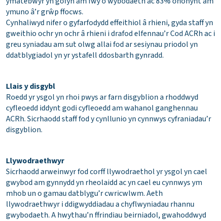
ymatebwyr yn gofyn am fwy o wybodaeth ac 83% ohonynt am
ymuno â’r grŵp ffocws.
Cynhaliwyd nifer o gyfarfodydd effeithiol â rhieni, gyda staff yn
gweithio ochr yn ochr â rhieni i drafod elfennau’r Cod ACRh ac i
greu syniadau am sut olwg allai fod ar sesiynau priodol yn
ddatblygiadol yn yr ystafell ddosbarth gynradd.
Llais y disgybl
Roedd yr ysgol yn rhoi pwys ar farn disgyblion a rhoddwyd
cyfleoedd iddynt godi cyfleoedd am wahanol ganghennau
ACRh. Sicrhaodd staff fod y cynllunio yn cynnwys cyfraniadau’r
disgyblion.
Llywodraethwyr
Sicrhaodd arweinwyr fod corff llywodraethol yr ysgol yn cael
gwybod am gynnydd yn rheolaidd ac yn cael eu cynnwys ym
mhob un o gamau datblygu’r cwricwlwm. Aeth
llywodraethwyr i ddigwyddiadau a chyflwyniadau rhannu
gwybodaeth. A hwythau’n ffrindiau beirniadol, gwahoddwyd