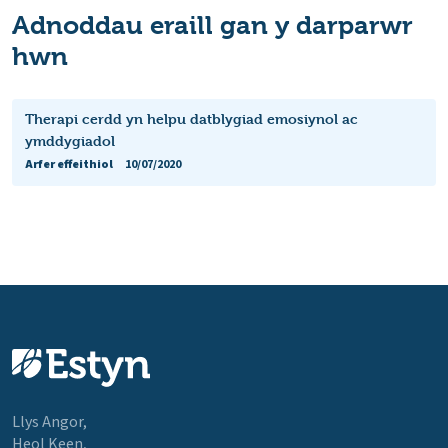
Adnoddau eraill gan y darparwr
hwn
Therapi cerdd yn helpu datblygiad emosiynol ac
ymddygiadol
Arfer effeithiol
10/07/2020
Llys Angor,
Heol Keen,