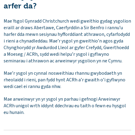
arfer da?
Mae Ysgol Gynradd Christchurch wedi gweithio gydag ysgolion
eraill ar draws Abertawe, Caerfyrddin a Sir Benfro i rannu’u
harfer dda mewn sesiynau hyfforddiant athrawon, cyfarfodydd
i rieni a chynadleddau. Mae’r ysgol yn gweithio’n agos gyda
Chynghorydd yr Awdurdod Lleol ar gyfer Crefydd, Gwerthoedd
a Moeseg / ACRh, sydd wedi helpu’r ysgol i gyflwyno
seminarau i athrawon ac arweinwyr ysgolion yn ne Cymru.
Mae’r ysgol yn cynnal nosweithiau rhannu gwybodaeth yn
rheolaidd i rieni, pan fydd hynt ACRh a’r gwaith o’i gyflwyno
wedi cael ei rannu gyda nhw.
Mae arweinwyr yn yr ysgol yn parhau i gefnogi Arweinwyr
ACRh unigol wrth iddynt ddechrau eu taith o fewn eu hysgol
eu hunain.