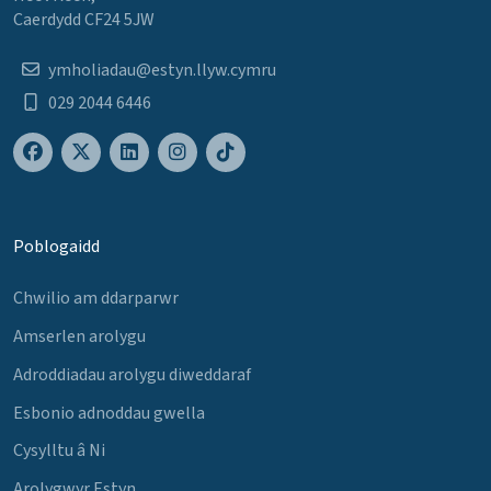
Caerdydd CF24 5JW
ymholiadau@estyn.llyw.cymru
029 2044 6446
Poblogaidd
Chwilio am ddarparwr
Amserlen arolygu
Adroddiadau arolygu diweddaraf
Esbonio adnoddau gwella
Cysylltu â Ni
Arolygwyr Estyn