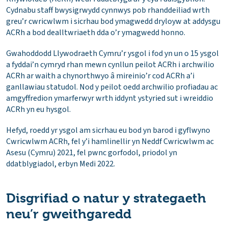
Cydnabu staff bwysigrwydd cynnwys pob rhanddeiliad wrth
greu’r cwricwlwm i sicrhau bod ymagwedd dryloyw at addysgu
ACRh a bod dealltwriaeth dda o’r ymagwedd honno.
Gwahoddodd Llywodraeth Cymru’r ysgol i fod yn un o 15 ysgol
a fyddai’n cymryd rhan mewn cynllun peilot ACRh i archwilio
ACRh ar waith a chynorthwyo â mireinio’r cod ACRh a’i
ganllawiau statudol. Nod y peilot oedd archwilio profiadau ac
amgyffredion ymarferwyr wrth iddynt ystyried sut i wreiddio
ACRh yn eu hysgol.
Hefyd, roedd yr ysgol am sicrhau eu bod yn barod i gyflwyno
Cwricwlwm ACRh, fel y’i hamlinellir yn Neddf Cwricwlwm ac
Asesu (Cymru) 2021, fel pwnc gorfodol, priodol yn
ddatblygiadol, erbyn Medi 2022.
Disgrifiad o natur y strategaeth
neu’r gweithgaredd