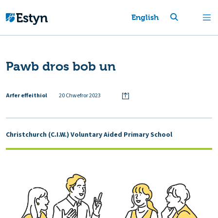
English
Pawb dros bob un
Arfer effeithiol
20 Chwefror 2023
Christchurch (C.I.W.) Voluntary Aided Primary School