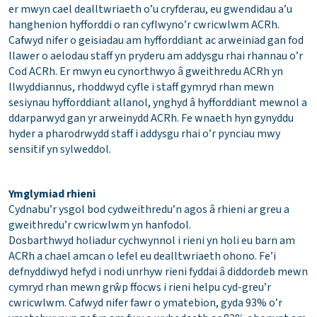
er mwyn cael dealltwriaeth o’u cryfderau, eu gwendidau a’u
hanghenion hyfforddi o ran cyflwyno’r cwricwlwm ACRh.
Cafwyd nifer o geisiadau am hyfforddiant ac arweiniad gan fod
llawer o aelodau staff yn pryderu am addysgu rhai rhannau o’r
Cod ACRh. Er mwyn eu cynorthwyo â gweithredu ACRh yn
llwyddiannus, rhoddwyd cyfle i staff gymryd rhan mewn
sesiynau hyfforddiant allanol, ynghyd â hyfforddiant mewnol a
ddarparwyd gan yr arweinydd ACRh. Fe wnaeth hyn gynyddu
hyder a pharodrwydd staff i addysgu rhai o’r pynciau mwy
sensitif yn sylweddol.
Ymglymiad rhieni
Cydnabu’r ysgol bod cydweithredu’n agos â rhieni ar greu a
gweithredu’r cwricwlwm yn hanfodol.
Dosbarthwyd holiadur cychwynnol i rieni yn holi eu barn am
ACRh a chael amcan o lefel eu dealltwriaeth ohono. Fe’i
defnyddiwyd hefyd i nodi unrhyw rieni fyddai â diddordeb mewn
cymryd rhan mewn grŵp ffocws i rieni helpu cyd-greu’r
cwricwlwm. Cafwyd nifer fawr o ymatebion, gyda 93% o’r