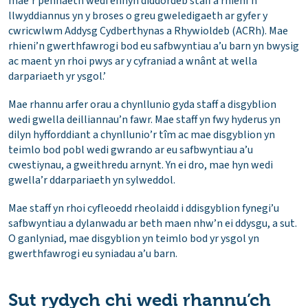
mae’r pennaeth wedi ennyn diddordeb staff a rhieni’n
llwyddiannus yn y broses o greu gweledigaeth ar gyfer y
cwricwlwm Addysg Cydberthynas a Rhywioldeb (ACRh). Mae
rhieni’n gwerthfawrogi bod eu safbwyntiau a’u barn yn bwysig
ac maent yn rhoi pwys ar y cyfraniad a wnânt at wella
darpariaeth yr ysgol.’
Mae rhannu arfer orau a chynllunio gyda staff a disgyblion
wedi gwella deilliannau’n fawr. Mae staff yn fwy hyderus yn
dilyn hyfforddiant a chynllunio’r tîm ac mae disgyblion yn
teimlo bod pobl wedi gwrando ar eu safbwyntiau a’u
cwestiynau, a gweithredu arnynt. Yn ei dro, mae hyn wedi
gwella’r ddarpariaeth yn sylweddol.
Mae staff yn rhoi cyfleoedd rheolaidd i ddisgyblion fynegi’u
safbwyntiau a dylanwadu ar beth maen nhw’n ei ddysgu, a sut.
O ganlyniad, mae disgyblion yn teimlo bod yr ysgol yn
gwerthfawrogi eu syniadau a’u barn.
Sut rydych chi wedi rhannu’ch