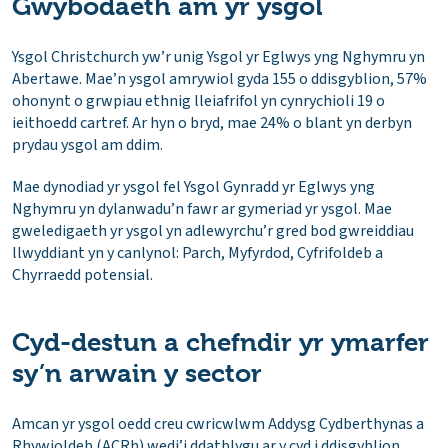
Gwybodaeth am yr ysgol
Ysgol Christchurch yw’r unig Ysgol yr Eglwys yng Nghymru yn
Abertawe. Mae’n ysgol amrywiol gyda 155 o ddisgyblion, 57%
ohonynt o grwpiau ethnig lleiafrifol yn cynrychioli 19 o
ieithoedd cartref. Ar hyn o bryd, mae 24% o blant yn derbyn
prydau ysgol am ddim.
Mae dynodiad yr ysgol fel Ysgol Gynradd yr Eglwys yng
Nghymru yn dylanwadu’n fawr ar gymeriad yr ysgol. Mae
gweledigaeth yr ysgol yn adlewyrchu’r gred bod gwreiddiau
llwyddiant yn y canlynol: Parch, Myfyrdod, Cyfrifoldeb a
Chyrraedd potensial.
Cyd-destun a chefndir yr ymarfer
sy’n arwain y sector
Amcan yr ysgol oedd creu cwricwlwm Addysg Cydberthynas a
Rhywioldeb (ACRh) wedi’i ddatblygu ar y cyd i ddisgyblion.