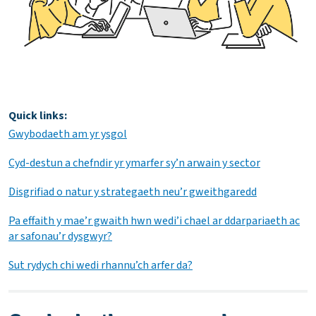
Quick links:
Gwybodaeth am yr ysgol
Cyd-destun a chefndir yr ymarfer sy’n arwain y sector
Disgrifiad o natur y strategaeth neu’r gweithgaredd
Pa effaith y mae’r gwaith hwn wedi’i chael ar ddarpariaeth ac
ar safonau’r dysgwyr?
Sut rydych chi wedi rhannu’ch arfer da?