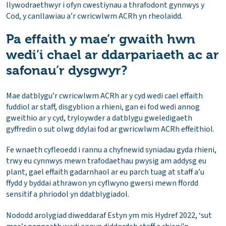
llywodraethwyr i ofyn cwestiynau a thrafodont gynnwys y
Cod, y canllawiau a’r cwricwlwm ACRh yn rheolaidd.
Pa effaith y mae’r gwaith hwn
wedi’i chael ar ddarpariaeth ac ar
safonau’r dysgwyr?
Mae datblygu’r cwricwlwm ACRh ar y cyd wedi cael effaith
fuddiol ar staff, disgyblion a rhieni, gan ei fod wedi annog
gweithio ar y cyd, tryloywder a datblygu gweledigaeth
gyffredin o sut olwg ddylai fod ar gwricwlwm ACRh effeithiol.
Fe wnaeth cyfleoedd i rannu a chyfnewid syniadau gyda rhieni,
trwy eu cynnwys mewn trafodaethau pwysig am addysg eu
plant, gael effaith gadarnhaol ar eu parch tuag at staff a’u
ffydd y byddai athrawon yn cyflwyno gwersi mewn ffordd
sensitif a phriodol yn ddatblygiadol.
Nododd arolygiad diweddaraf Estyn ym mis Hydref 2022, ‘sut