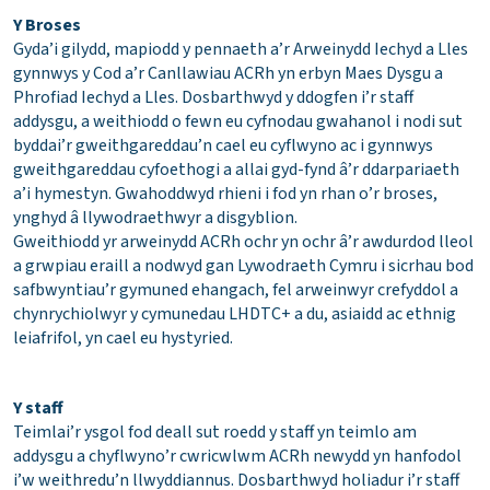
Y Broses
Gyda’i gilydd, mapiodd y pennaeth a’r Arweinydd Iechyd a Lles
gynnwys y Cod a’r Canllawiau ACRh yn erbyn Maes Dysgu a
Phrofiad Iechyd a Lles. Dosbarthwyd y ddogfen i’r staff
addysgu, a weithiodd o fewn eu cyfnodau gwahanol i nodi sut
byddai’r gweithgareddau’n cael eu cyflwyno ac i gynnwys
gweithgareddau cyfoethogi a allai gyd-fynd â’r ddarpariaeth
a’i hymestyn. Gwahoddwyd rhieni i fod yn rhan o’r broses,
ynghyd â llywodraethwyr a disgyblion.
Gweithiodd yr arweinydd ACRh ochr yn ochr â’r awdurdod lleol
a grwpiau eraill a nodwyd gan Lywodraeth Cymru i sicrhau bod
safbwyntiau’r gymuned ehangach, fel arweinwyr crefyddol a
chynrychiolwyr y cymunedau LHDTC+ a du, asiaidd ac ethnig
leiafrifol, yn cael eu hystyried.
Y staff
Teimlai’r ysgol fod deall sut roedd y staff yn teimlo am
addysgu a chyflwyno’r cwricwlwm ACRh newydd yn hanfodol
i’w weithredu’n llwyddiannus. Dosbarthwyd holiadur i’r staff