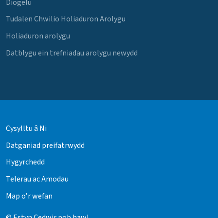
Diogelu
Tudalen Chwilio Holiaduron Arolygu
Holiaduron arolygu
Datblygu ein trefniadau arolygu newydd
Cysylltu â Ni
Datganiad preifatrwydd
Hygyrchedd
Telerau ac Amodau
Map o’r wefan
© Estyn Cedwir pob hawl