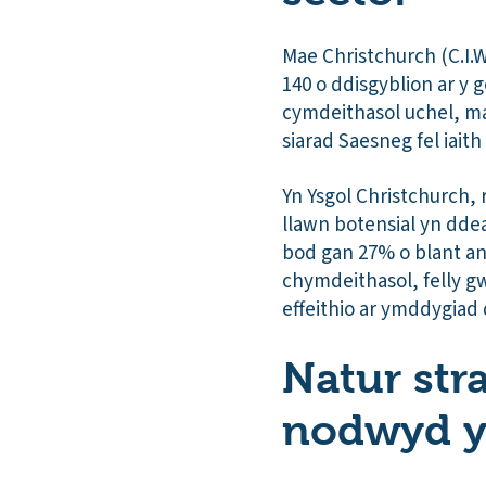
Mae Christchurch (C.I.
140 o ddisgyblion ar y
cymdeithasol uchel, m
siarad Saesneg fel iai
Yn Ysgol Christchurch, 
llawn botensial yn dde
bod gan 27% o blant a
chymdeithasol, felly gw
effeithio ar ymddygiad d
Natur str
nodwyd yn