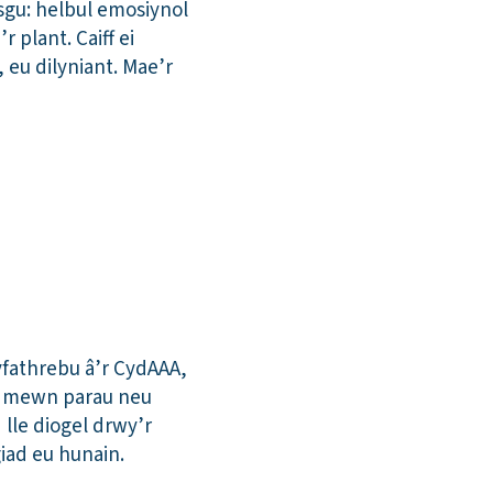
sgu: helbul emosiynol
 plant. Caiff ei
 eu dilyniant. Mae’r
yfathrebu â’r CydAAA,
l, mewn parau neu
lle diogel drwy’r
iad eu hunain.