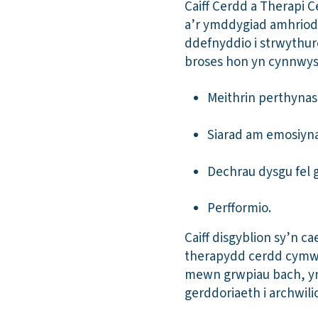
Caiff Cerdd a Therapi C
a’r ymddygiad amhriodol
ddefnyddio i strwythuro
broses hon yn cynnwys
Meithrin perthynas
Siarad am emosiyna
Dechrau dysgu fel 
Perfformio.
Caiff disgyblion sy’n 
therapydd cerdd cymwys
mewn grwpiau bach, yn 
gerddoriaeth i archwili