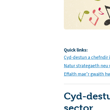
Quick links:
Cyd-destun a chefndir i
Natur strategaeth neu 
Effaith mae’r gwaith h
Cyd-destu
sector