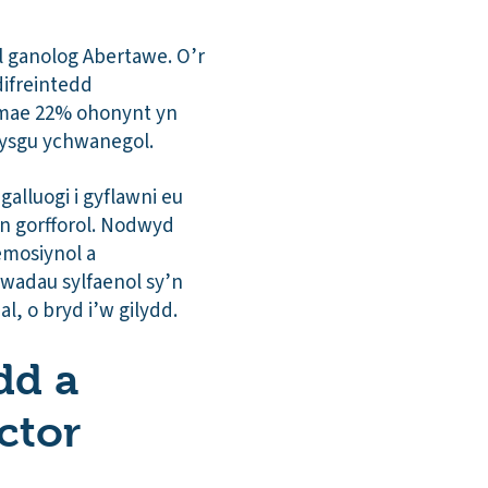
l ganolog Abertawe. O’r
difreintedd
 mae 22% ohonynt yn
dysgu ychwanegol.
alluogi i gyflawni eu
yn gorfforol. Nodwyd
mosiynol a
nwadau sylfaenol sy’n
l, o bryd i’w gilydd.
dd a
ctor