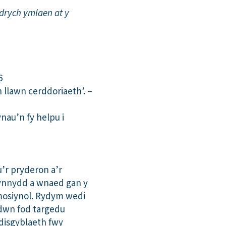
drych ymlaen at y
6
llawn cerddoriaeth’. –
nau’n fy helpu i
u’r pryderon a’r
 cynnydd a wnaed gan y
mosiynol. Rydym wedi
edwn fod targedu
disgyblaeth fwy