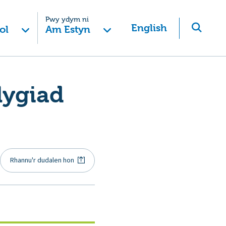
Pwy ydym ni
English
ol
Am Estyn
lygiad
Rhannu'r dudalen hon