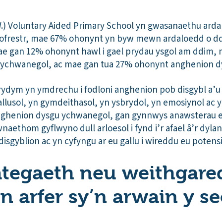
W.) Voluntary Aided Primary School yn gwasanaethu arda
 gofrestr, mae 67% ohonynt yn byw mewn ardaloedd o d
ae gan 12% ohonynt hawl i gael prydau ysgol am ddim,
th ychwanegol, ac mae gan tua 27% ohonynt anghenion 
rydym yn ymdrechu i fodloni anghenion pob disgybl a’u g
allusol, yn gymdeithasol, yn ysbrydol, yn emosiynol ac 
nghenion dysgu ychwanegol, gan gynnwys anawsterau e
naethom gyflwyno dull arloesol i fynd i’r afael â’r dyla
isgyblion ac yn cyfyngu ar eu gallu i wireddu eu potensia
ategaeth neu weithgare
 arfer sy’n arwain y se