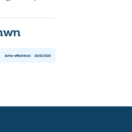
 hwn
Arfer effeithiol
20/02/2023