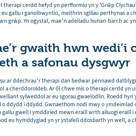
el therapi cerdd hefyd yn perfformio yn y ‘Grŵp Clychau
 eu gallu i ganolbwyntio, meithrin sgiliau perthynas a cha
 grŵp. Yn ogystal, mae’n adeiladu hunan-barch ac yn 
ae’r gwaith hwn wedi’i 
eth a safonau dysgwyr
sesu ar ddechrau’r therapi dan bedwar pennawd datblyg
l a cherddoroldeb. Ar ôl chwe mis o therapi cerdd yn u
welliant sylweddol ar eu sgorau gwaelodlin. Roedd hyn
l o ddydd i ddydd. Gwnaethom nodi mwy o ymdeimlad 
a gallu gwell i ymddiried mewn eraill wrth alluogi eraill 
d eu hymddygiad yn yr ystafell ddosbarth yn well, a 