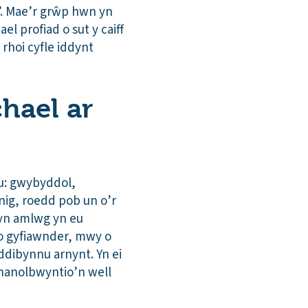
’. Mae’r grŵp hwn yn
el profiad o sut y caiff
rhoi cyfle iddynt
chael ar
u: gwybyddol,
nig, roedd pob un o’r
 yn amlwg yn eu
o gyfiawnder, mwy o
i ddibynnu arnynt. Yn ei
chanolbwyntio’n well