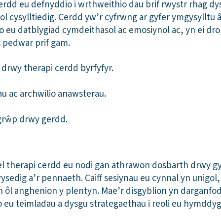
erdd eu defnyddio i wrthweithio dau brif rwystr rhag dy
 cysylltiedig. Cerdd yw’r cyfrwng ar gyfer ymgysylltu â’r
 eu datblygiad cymdeithasol ac emosiynol ac, yn ei dro,
 pedwar prif gam.
 drwy therapi cerdd byrfyfyr.
u ac archwilio anawsterau.
grŵp drwy gerdd.
cael therapi cerdd eu nodi gan athrawon dosbarth drwy g
edig a’r pennaeth. Caiff sesiynau eu cynnal yn unigo
ôl anghenion y plentyn. Mae’r disgyblion yn darganfod 
o eu teimladau a dysgu strategaethau i reoli eu hymddyg