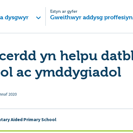
Estyn ar gyfer
 a dysgwyr
Gweithwyr addysg proffesiyn
cerdd yn helpu datb
ol ac ymddygiadol
nnaf 2020
untary Aided Primary School