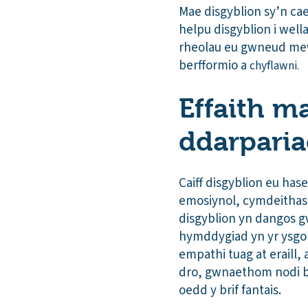
Mae disgyblion sy’n ca
helpu disgyblion i wella
rheolau eu gwneud mewn
berfformio a
chyflawni.
Effaith m
ddarparia
Caiff disgyblion eu ha
emosiynol, cymdeithaso
disgyblion yn dangos g
hymddygiad yn yr ysgo
empathi tuag at eraill, 
dro, gwnaethom nodi bo
oedd y brif fantais.