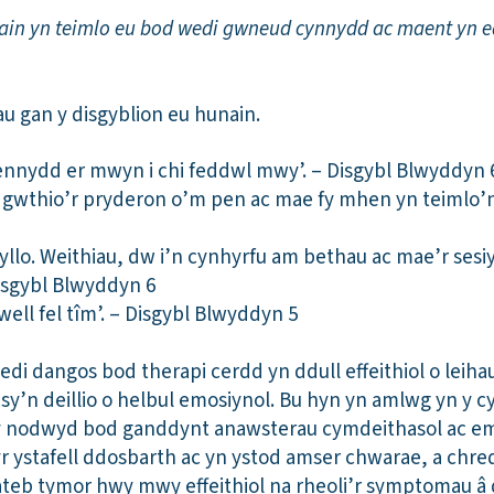
nain yn teimlo eu bod wedi gwneud cynnydd ac maent yn e
dau gan y disgyblion eu hunain.
ennydd er mwyn i chi feddwl mwy’. – Disgybl Blwyddyn 
 gwthio’r pryderon o’m pen ac mae fy mhen yn teimlo’n 
llo. Weithiau, dw i’n cynhyrfu am bethau ac mae’r sesiy
isgybl Blwyddyn 6
ell fel tîm’. – Disgybl Blwyddyn 5
di dangos bod therapi cerdd yn ddull effeithiol o leiha
 sy’n deillio o helbul emosiynol. Bu hyn yn amlwg yn y
 y nodwyd bod ganddynt anawsterau cymdeithasol ac e
r ystafell ddosbarth ac yn ystod amser chwarae, a chr
teb tymor hwy mwy effeithiol na rheoli’r symptomau â 