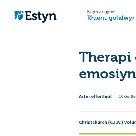
Estyn ar gyfer
Rhieni, gofalwyr
Therapi 
emosiyn
Arfer effeithiol
10 Gorffe
Christchurch (C.I.W.) Vol