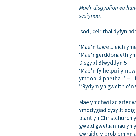
Mae’r disgyblion eu hu
sesiynau.
Isod, ceir rhai dyfynia
‘Mae’n tawelu eich ym
‘Mae’r gerddoriaeth yn
Disgybl Blwyddyn 5
‘Mae’n fy helpu i ymbwy
ymdopi â phethau’. – D
‘‘Rydym yn gweithio’n w
Mae ymchwil ac arfer we
ymddygiad cysylltiedig
plant yn Christchurch
gweld gwelliannau yn y
gwraidd y broblem yn a