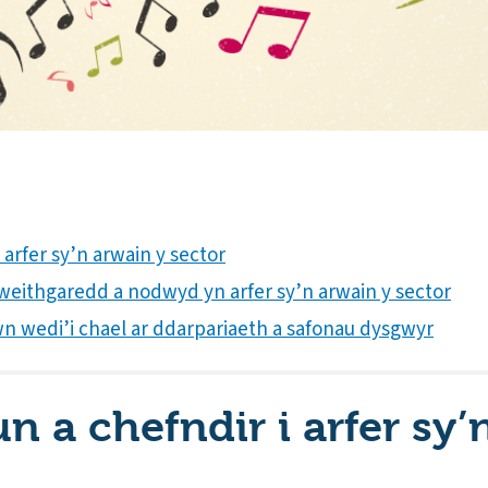
 arfer sy’n arwain y sector
weithgaredd a nodwyd yn arfer sy’n arwain y sector
wn wedi’i chael ar ddarpariaeth a safonau dysgwyr
n a chefndir i arfer sy’