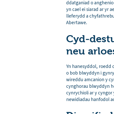
ddatganiad o anghenion
yn cael ei siarad ar yr
lleferydd a chyfathreb
Abertawe.
Cyd-destun
neu arloe
Yn hanesyddol, roedd c
o bob blwyddyn i gynryc
wireddu amcanion y cy
cynghorau blwyddyn hef
cynrychioli ar y cyngor
newidiadau hanfodol ac