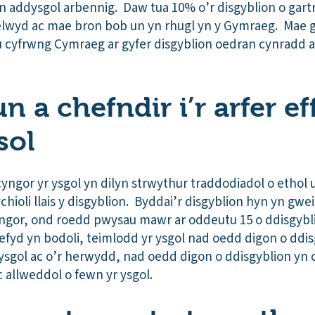
 addysgol arbennig. Daw tua 10% o’r disgyblion o gartr
 aelwyd ac mae bron bob un yn rhugl yn y Gymraeg. Mae g
u cyfrwng Cymraeg ar gyfer disgyblion oedran cynradd a
 a chefndir i’r arfer ef
sol
yngor yr ysgol yn dilyn strwythur traddodiadol o ethol
hioli llais y disgyblion. Byddai’r disgyblion hyn yn gwe
ngor, ond roedd pwysau mawr ar oddeutu 15 o ddisgybli
yd yn bodoli, teimlodd yr ysgol nad oedd digon o ddis
 ysgol ac o’r herwydd, nad oedd digon o ddisgyblion yn 
 allweddol o fewn yr ysgol.