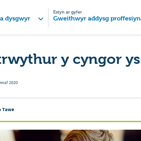
Estyn ar gyfer
 a dysgwyr
Gweithwyr addysg proffesiyn
rwythur y cyngor ys
nnaf 2020
n Tawe