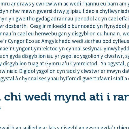
Cymru ar draws y cwricwlwm ac wedi rhannu eu barn am 
iddyn nhw mewn gwersi drwy glipiau fideo a chyflwynia
 hyn yn gweitho gydag adrannau penodol ac yn cael effai
wr dosbarth. Cesglir miloedd o bunnoedd yn flynyddol 
nnau’n cael eu henwebu gan y disgyblion eu hunain, wei
e’r Cyngor Eco ac Amgylchedd wedi sicrhau bod cyfleust
ae’r Cyngor Cymreictod yn cynnal sesiynau ymwybyddi
 gyda disgyblion iau yr ysgol ac ysgolion y clwstwr, sy
 disgyblion tuag at Gymru a’u Cymreictod. Yn ogystal, 
winiaid Digidol ysgolion cynradd y clwstwr er mwyn da
gystal â chynnal sesiynau hyfforddi gwerthfawr i staff a 
 chi wedi mynd ati i ra
?
waith yn seiliedig ar lais y disgybl yn gyson gyda’r rhie