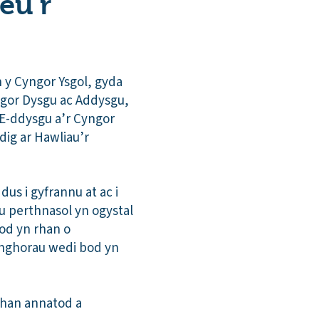
eu’r
 y Cyngor Ysgol, gyda
ngor Dysgu ac Addysgu,
E-ddysgu a’r Cyngor
ig ar Hawliau’r
us i gyfrannu at ac i
au perthnasol yn ogystal
fod yn rhan o
ynghorau wedi bod yn
 rhan annatod a