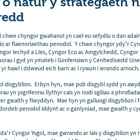
 o natur y strategaeth n
redd
chwe chyngor gwahanol yn cael eu sefydlu o dan adain
o ar flaenoriaethau penodol. Y chwe chyngor ydy’r Cy
ngor Iechyd a Lles, Cyngor Eco ac Amgylchedd, Cyngor 
horau i gyd yn ymateb i Gonfensiwn y Cenhedloedd Uned
 yr hawl i ddweud eich barn ac i rywun i wrando arnoch.
ol disgyblion. Erbyn hyn, mae pob disgybl sydd yn awydd
rau yn ysgrifennu llythyr cais yn nodi sgiliau a phrofiad
er gwaith y flwyddyn. Mae hyn yn galluogi disgyblion i 
dordeb penodol iddynt ac o ganlyniad, mae gwaith y c
yda’r Cyngor Ysgol, mae gwrando ar lais y disgyblion yn