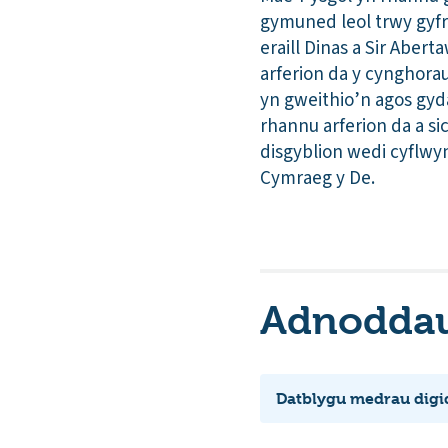
gymuned leol trwy gyfr
eraill Dinas a Sir Aber
arferion da y cynghora
yn gweithio’n agos gy
rhannu arferion da a s
disgyblion wedi cyflwy
Cymraeg y De.
Adnoddau 
Datblygu medrau digid