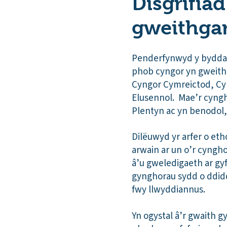
Disgrifiad
gweithga
Penderfynwyd y byddai 
phob cyngor yn gweithi
Cyngor Cymreictod, Cy
Elusennol. Mae’r cyng
Plentyn ac yn benodol,
Dilëuwyd yr arfer o eth
arwain ar un o’r cyngho
â’u gweledigaeth ar gyf
gynghorau sydd o ddid
fwy llwyddiannus.
Yn ogystal â’r gwaith g