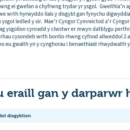
wng ei gwefan a chyfrwng trydar yr ysgol. Gweithia’n a
tawe wrth hyrwyddo llais y disgybl gan fynychu digwyddi
u ysgol ledled y sir. Mae’r Cyngor Cymreictod a’r Cyngo
dag ysgolion cynradd y clwstwr er mwyn datblygu pert
icrhau cysondeb wrth bontio rhwng cyfnod allweddol 2 a 
no eu gwaith yn y cynghorau i benaethiaid rhwydwaith 
eraill gan y darparwr
ol disgyblion