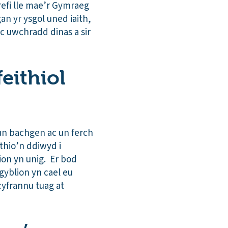
efi lle mae’r Gymraeg
an yr ysgol uned iaith,
c uwchradd dinas a sir
feithiol
 un bachgen ac un ferch
ithio’n ddiwyd i
on yn unig. Er bod
gyblion yn cael eu
cyfrannu tuag at