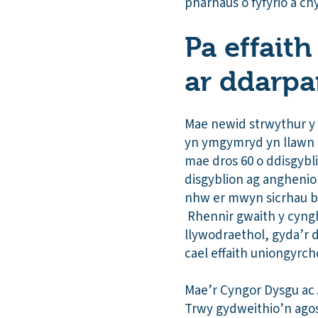
pharhaus o fyfyrio a c
Pa effait
ar ddarpa
Mae newid strwythur y C
yn ymgymryd yn llawn â
mae dros 60 o ddisgybl
disgyblion ag anghenio
nhw er mwyn sicrhau bo
Rhennir gwaith y cyn
llywodraethol, gyda’r 
cael effaith uniongyrcho
Mae’r Cyngor Dysgu ac
Trwy gydweithio’n ago