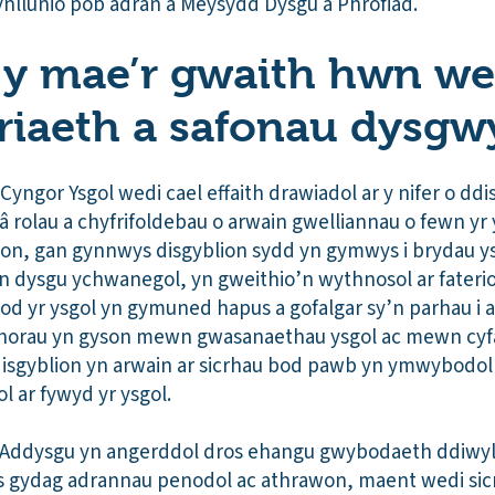
hynllunio pob adran a Meysydd Dysgu a Phrofiad.
h y mae’r gwaith hwn we
riaeth a safonau dysgw
yngor Ysgol wedi cael effaith drawiadol ar y nifer o ddi
 rolau a chyfrifoldebau o arwain gwelliannau o fewn yr 
ion, gan gynnwys disgyblion sydd yn gymwys i brydau y
n dysgu ychwanegol, yn gweithio’n wythnosol ar fateri
d yr ysgol yn gymuned hapus a gofalgar sy’n parhau i an
ghorau yn gyson mewn gwasanaethau ysgol ac mewn cy
disgyblion yn arwain ar sicrhau bod pawb yn ymwybodol 
l ar fywyd yr ysgol.
 Addysgu yn angerddol dros ehangu gwybodaeth ddiwyll
s gydag adrannau penodol ac athrawon, maent wedi sicr