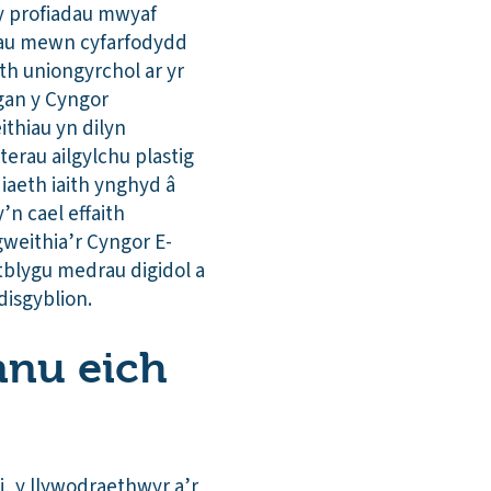
y profiadau mwyaf
dau mewn cyfarfodydd
th uniongyrchol ar yr
gan y Cyngor
thiau yn dilyn
erau ailgylchu plastig
aeth iaith ynghyd â
’n cael effaith
gweithia’r Cyngor E-
tblygu medrau digidol a
disgyblion.
nnu eich
ni, y llywodraethwyr a’r