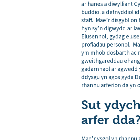
ar hanes a diwylliant 
buddiol a defnyddiol 
staff. Mae’r disgyblion
hyn sy’n digwydd ar la
Elusennol, gydag eluse
profiadau personol. Ma
ym mhob dosbarth ac m
gweithgareddau ehangach
gadarnhaol ar agwedd y
ddysgu yn agos gyda De
rhannu arferion da yn o
Sut ydych
arfer dda
Mae’r ysgol yn rhannu g