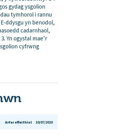
gos gydag ysgolion
adau tymhorol i rannu
r E-ddysgu yn benodol,
hnasoedd cadarnhaol,
3. Yn ogystal mae’r
ysgolion cyfrwng
 hwn
Arfer effeithiol
10/07/2020