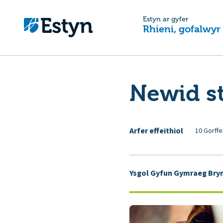
Estyn ar gyfer
Rhieni, gofalwyr
Newid st
Arfer effeithiol
10 Gorffe
Ysgol Gyfun Gymraeg Bry