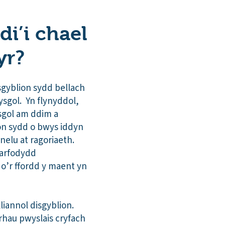
di’i chael
yr?
sgyblion sydd bellach
ysgol. Yn flynyddol,
sgol am ddim a
on sydd o bwys iddyn
elu at ragoriaeth.
farfodydd
o’r ffordd y maent yn
iannol disgyblion.
hau pwyslais cryfach