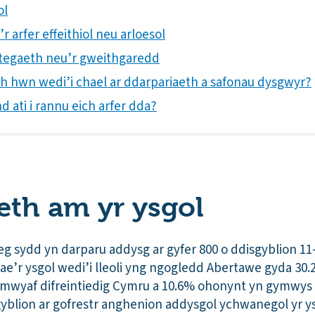
ol
r arfer effeithiol neu arloesol
rategaeth neu’r gweithgaredd
ith hwn wedi’i chael ar ddarpariaeth a safonau dysgwyr?
 ati i rannu eich arfer dda?
th am yr ysgol
 sydd yn darparu addysg ar gyfer 800 o ddisgyblion 11
’r ysgol wedi’i lleoli yng ngogledd Abertawe gyda 30.2
mwyaf difreintiedig Cymru a 10.6% ohonynt yn gymwys 
yblion ar gofrestr anghenion addysgol ychwanegol yr y