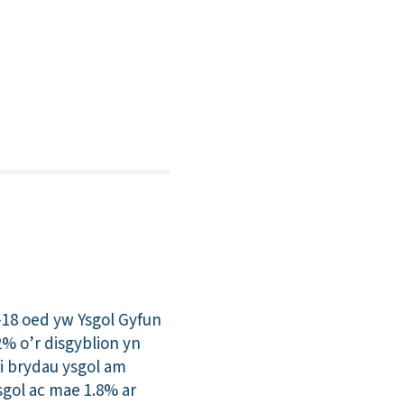
-18 oed yw Ysgol Gyfun
% o’r disgyblion yn
i brydau ysgol am
sgol ac mae 1.8% ar