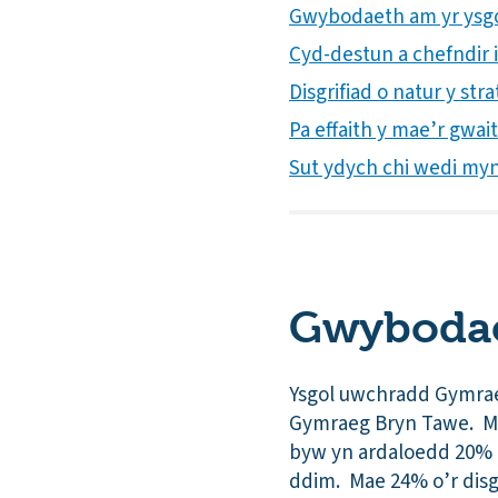
Gwybodaeth am yr ysg
Cyd-destun a chefndir i’
Disgrifiad o natur y st
Pa effaith y mae’r gwa
Sut ydych chi wedi mynd
Gwybodae
Ysgol uwchradd Gymraeg
Gymraeg Bryn Tawe. Mae
byw yn ardaloedd 20% 
ddim. Mae 24% o’r disg