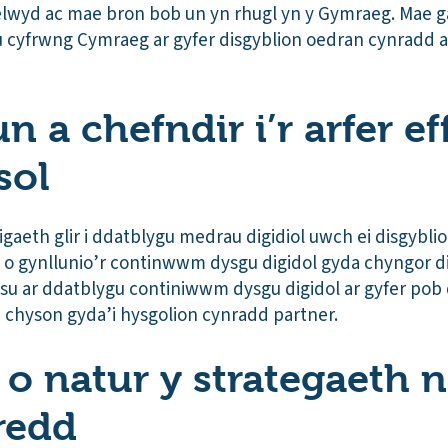
 aelwyd ac mae bron bob un yn rhugl yn y Gymraeg. Mae ga
u cyfrwng Cymraeg ar gyfer disgyblion oedran cynradd a
 a chefndir i’r arfer ef
sol
gaeth glir i ddatblygu medrau digidiol uwch ei disgybli
o gynllunio’r continwwm dysgu digidol gyda chyngor dig
ysu ar ddatblygu continiwwm dysgu digidol ar gyfer pob 
 chyson gyda’i hysgolion cynradd partner.
 o natur y strategaeth n
redd