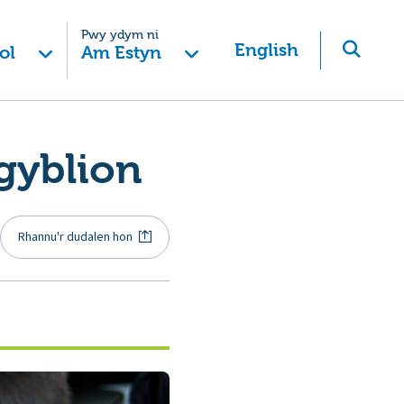
Pwy ydym ni
English
ol
Am Estyn
gyblion
Rhannu'r dudalen hon