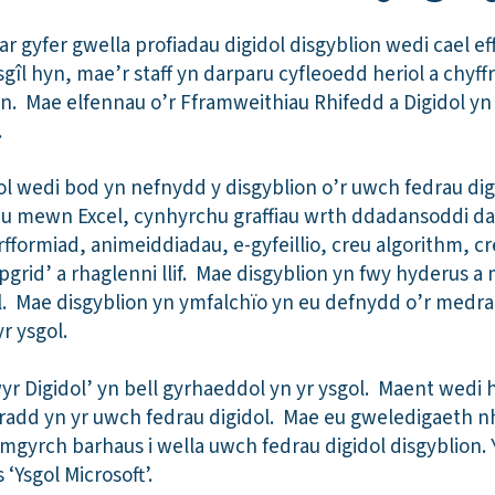
r gyfer gwella profiadau digidol disgyblion wedi cael ef
n sgîl hyn, mae’r staff yn darparu cyfleoedd heriol a chyf
on. Mae elfennau o’r Fframweithiau Rhifedd a Digidol yn
.
l wedi bod yn nefnydd y disgyblion o’r uwch fedrau dig
nu mewn Excel, cynhyrchu graffiau wrth ddadansoddi dat
formiad, animeiddiadau, e-gyfeillio, creu algorithm, cr
ipgrid’ a rhaglenni llif. Mae disgyblion yn fwy hyderus 
 Mae disgyblion yn ymfalchïo yn eu defnydd o’r medra
r ysgol.
r Digidol’ yn bell gyrhaeddol yn yr ysgol. Maent wedi h
nradd yn yr uwch fedrau digidol. Mae eu gweledigaeth nh
mgyrch barhaus i wella uwch fedrau digidol disgyblion. 
 ‘Ysgol Microsoft’.