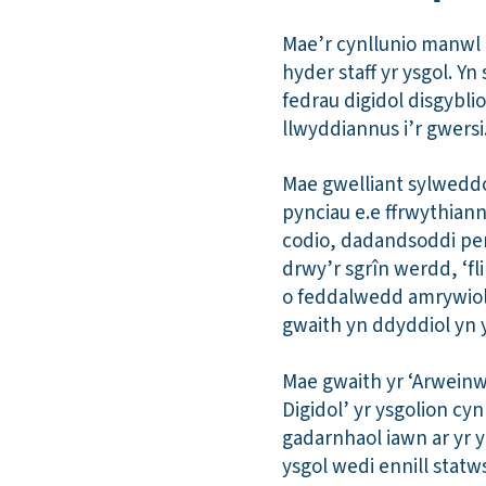
Mae’r cynllunio manwl a
hyder staff yr ysgol. Y
fedrau digidol disgybli
llwyddiannus i’r gwersi
Mae gwelliant sylweddo
pynciau e.e ffrwythian
codio, dadandsoddi perf
drwy’r sgrîn werdd, ‘fl
o feddalwedd amrywiol.
gwaith yn ddyddiol yn y
Mae gwaith yr ‘Arweinwy
Digidol’ yr ysgolion cy
gadarnhaol iawn ar yr y
ysgol wedi ennill statws