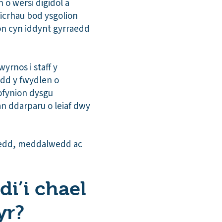
o wersi digidol a
icrhau bod ysgolion
on cyn iddynt gyrraedd
yrnos i staff y
edd y fwydlen o
ofynion dysgu
ran ddarparu o leiaf dwy
iledd, meddalwedd ac
di’i chael
yr?