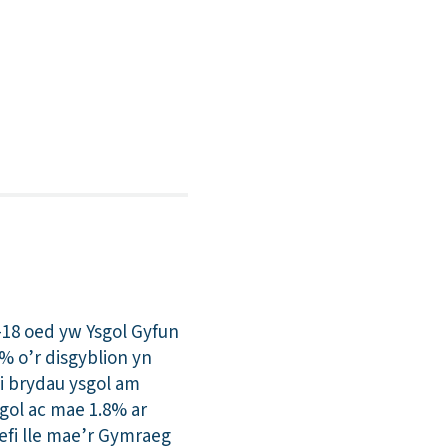
-18 oed yw Ysgol Gyfun
% o’r disgyblion yn
i brydau ysgol am
gol ac mae 1.8% ar
efi lle mae’r Gymraeg