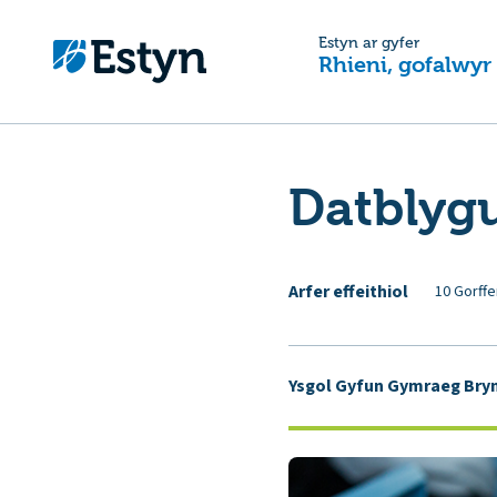
Estyn ar gyfer
Rhieni, gofalwyr
Datblygu
Arfer effeithiol
10 Gorffe
Ysgol Gyfun Gymraeg Bry