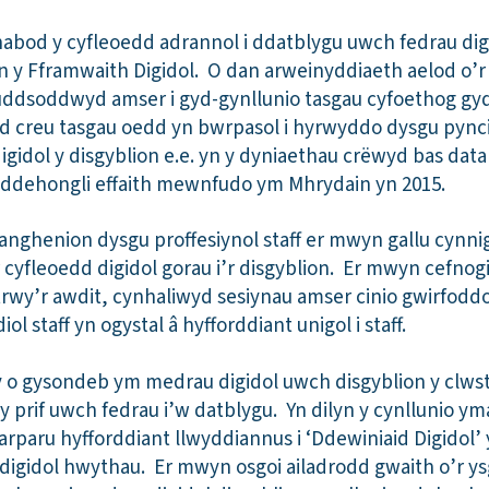
nabod y cyfleoedd adrannol i ddatblygu uwch fedrau digi
 y Fframwaith Digidol. O dan arweinyddiaeth aelod o’
uddsoddwyd amser i gyd-gynllunio tasgau cyfoethog gyd
d creu tasgau oedd yn bwrpasol i hyrwyddo dysgu pyncio
igidol y disgyblion e.e. yn y dyniaethau crëwyd bas dat
 ddehongli effaith mewnfudo ym Mhrydain yn 2015.
ghenion dysgu proffesiynol staff er mwyn gallu cynnig
 cyfleoedd digidol gorau i’r disgyblion. Er mwyn cefno
trwy’r awdit, cynhaliwyd sesiynau amser cinio gwirfoddo
l staff yn ogystal â hyfforddiant unigol i staff.
o gysondeb ym medrau digidol uwch disgyblion y clws
y prif uwch fedrau i’w datblygu. Yn dilyn y cynllunio y
darparu hyfforddiant llwyddiannus i ‘Ddewiniaid Digidol’ 
digidol hwythau. Er mwyn osgoi ailadrodd gwaith o’r ys