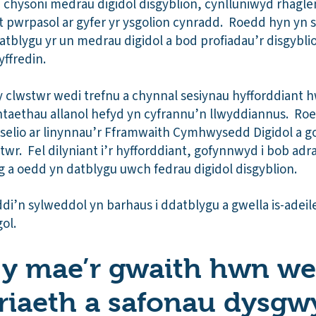
chysoni medrau digidol disgyblion, cynlluniwyd rhaglen 
 pwrpasol ar gyfer yr ysgolion cynradd. Roedd hyn yn s
atblygu yr un medrau digidol a bod profiadau’r disgybli
ffredin.
 clwstwr wedi trefnu a chynnal sesiynau hyfforddiant hw
antaethau allanol hefyd yn cyfrannu’n llwyddiannus. Ro
selio ar linynnau’r Fframwaith Cymhwysedd Digidol a g
wstwr. Fel dilyniant i’r hyfforddiant, gofynnwyd i bob ad
g a oedd yn datblygu uwch fedrau digidol disgyblion.
di’n sylweddol yn barhaus i ddatblygu a gwella is-ade
ol.
h y mae’r gwaith hwn we
riaeth a safonau dysgw