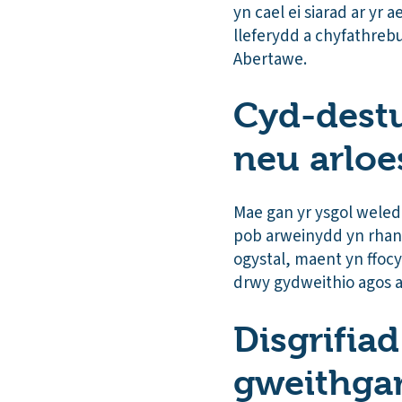
yn cael ei siarad ar yr
lleferydd a chyfathreb
Abertawe.
Cyd-destun
neu arloe
Mae gan yr ysgol weledi
pob arweinydd yn rhan 
ogystal, maent yn ffoc
drwy gydweithio agos a
Disgrifiad
gweithga