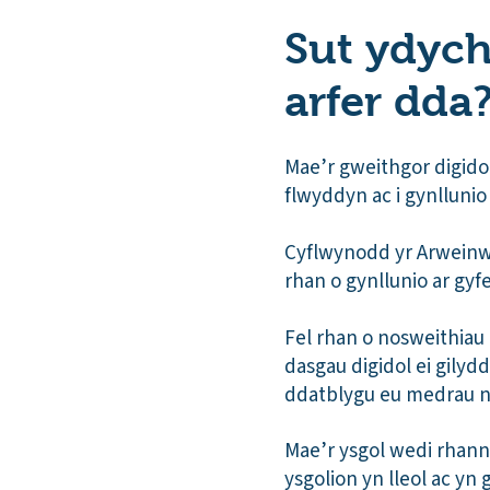
Sut ydych
arfer dda
Mae’r gweithgor digido
flwyddyn ac i gynllunio 
Cyflwynodd yr Arweinwy
rhan o gynllunio ar gyf
Fel rhan o nosweithiau r
dasgau digidol ei gilydd
ddatblygu eu medrau 
Mae’r ysgol wedi rhannu
ysgolion yn lleol ac yn