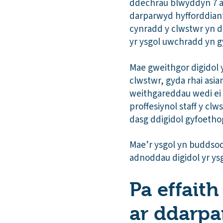
ddechrau blwyddyn 7 a 
darparwyd hyfforddiant
cynradd y clwstwr yn d
yr ysgol uwchradd yn gy
Mae gweithgor digidol y
clwstwr, gyda rhai asi
weithgareddau wedi ei 
proffesiynol staff y cl
dasg ddigidol gyfoetho
Mae’r ysgol yn buddsod
adnoddau digidol yr ysg
Pa effait
ar ddarpa