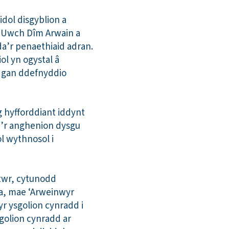
dol disgyblion a
r Uwch Dîm Arwain a
a’r penaethiaid adran.
l yn ogystal â
a gan ddefnyddio
 hyfforddiant iddynt
gi’r anghenion dysgu
l wythnosol i
twr, cytunodd
ma, mae ‘Arweinwyr
yr ysgolion cynradd i
golion cynradd ar