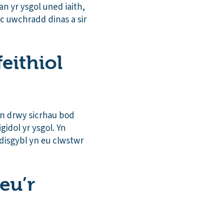
n yr ysgol uned iaith,
c uwchradd dinas a sir
feithiol
on drwy sicrhau bod
idol yr ysgol. Yn
disgybl yn eu clwstwr
eu’r