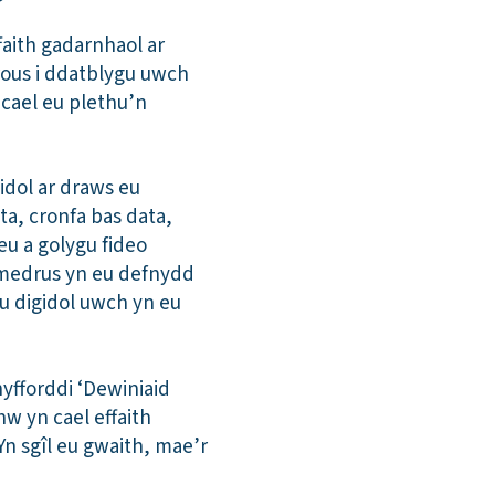
faith gadarnhaol ar
frous i ddatblygu uwch
 cael eu plethu’n
idol ar draws eu
a, cronfa bas data,
eu a golygu fideo
a medrus yn eu defnydd
u digidol uwch yn eu
yfforddi ‘Dewiniaid
w yn cael effaith
Yn sgîl eu gwaith, mae’r