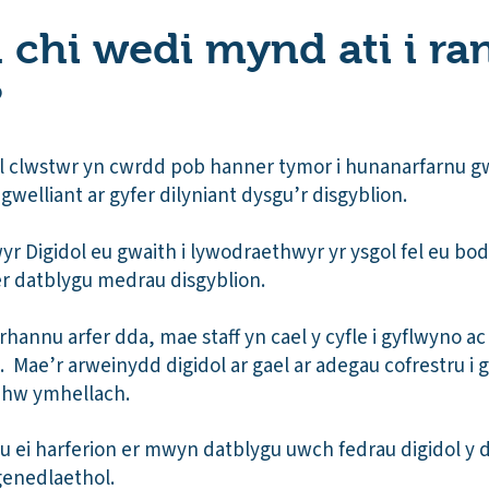
 chi wedi mynd ati i ra
?
l clwstwr yn cwrdd pob hanner tymor i hunanarfarnu gw
gwelliant ar gyfer dilyniant dysgu’r disgyblion.
r Digidol eu gwaith i lywodraethwyr yr ysgol fel eu bo
er datblygu medrau disgyblion.
hannu arfer dda, mae staff yn cael y cyfle i gyflwyno ac 
. Mae’r arweinydd digidol ar gael ar adegau cofrestru i g
nhw ymhellach.
 ei harferion er mwyn datblygu uwch fedrau digidol y d
 genedlaethol.