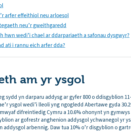
ol
r arfer effeithiol neu arloesol
rategaeth neu’r gweithgaredd
ith hwn wedi’i chael ar ddarpariaeth a safonau dysgwyr?
 ati i rannu eich arfer dda?
th am yr ysgol
 sydd yn darparu addysg ar gyfer 800 o ddisgyblion 11
’r ysgol wedi’i lleoli yng ngogledd Abertawe gyda 30.2
mwyaf difreintiedig Cymru a 10.6% ohonynt yn gymwys 
yblion ar gofrestr anghenion addysgol ychwanegol yr ys
 addysgol arbennig. Daw tua 10% o’r disgyblion o gartr