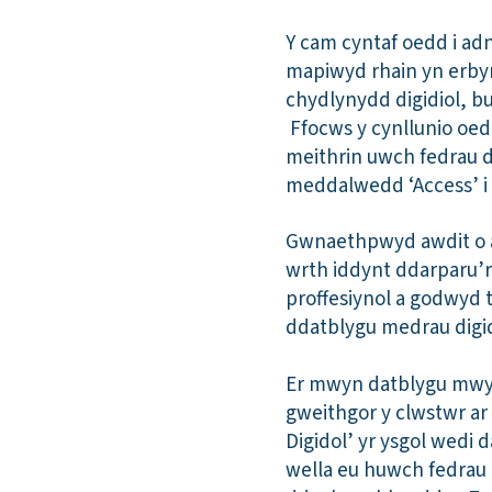
Y cam cyntaf oedd i ad
mapiwyd rhain yn erbyn
chydlynydd digidiol, b
Ffocws y cynllunio oed
meithrin uwch fedrau d
meddalwedd ‘Access’ i
Gwnaethpwyd awdit o an
wrth iddynt ddarparu’r
proffesiynol a godwyd 
ddatblygu medrau digidio
Er mwyn datblygu mwy 
gweithgor y clwstwr ar 
Digidol’ yr ysgol wedi 
wella eu huwch fedrau 