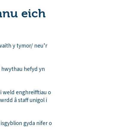
nnu eich
aith y tymor/ neu’r
d hwythau hefyd yn
i weld enghreifftiau o
wrdd â staff unigol i
isgyblion gyda nifer o