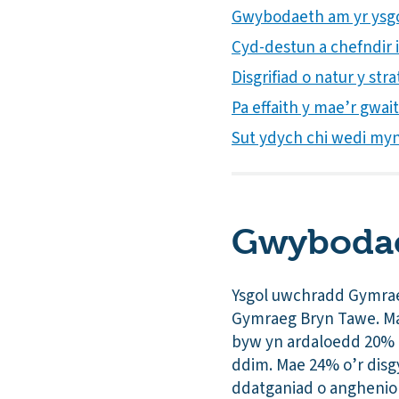
Gwybodaeth am yr ysg
Cyd-destun a chefndir i’
Disgrifiad o natur y st
Pa effaith y mae’r gwa
Sut ydych chi wedi mynd
Gwybodae
Ysgol uwchradd Gymraeg
Gymraeg Bryn Tawe. Mae
byw yn ardaloedd 20% 
ddim. Mae 24% o’r disg
ddatganiad o anghenion