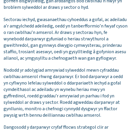
gorffen disgwyliedig, gan arddangos bod cwblhau’n hwyr yn
broblem sylweddol ar draws y sector o hyd.
Sectorau iechyd, gwasanaethau cyhoeddus a gofal, ac adeiladu
a’r amgylchedd adeiledig, oedd yn tanberfformio’n fwyaf cyson
o ran cwblhau’n amserol. Ar draws y sectorau hyn, fe
wynebodd darparwyr gyfuniad o heriau strwythurol a
gweithredol, gan gynnwys diwygio cymwysterau, prinderau
staffio, trosiant aseswyr, oedi yn gysylltiedig â gofynion asesu
allanol, ac ymgysylltu a chefnogaeth wan gan gyflogwyr.
Nododd yr adolygiad amrywiad sylweddol mewn cyfraddau
cwblhau amserol rhwng darparwyr. Er bod darparwyr a oedd
yn cyflwyno lefelau sylweddol o ddarpariaeth iechyd a gofal
cymdeithasol ac adeiladu yn wynebu heriau mwy yn
gyffredinol, roedd graddau’r amrywiad yn parhau i fod yn
sylweddol ar draws y sector. Roedd agweddau darparwyr at
gynllunio, monitro a chefnogi cynnydd dysgwyr yn ffactor
pwysig wrth bennu deilliannau cwblhau amserol.
Dangosodd y darparwyr cryfaf ffocws strategol clir ar