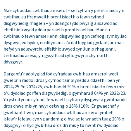
Mae cyfraddau cwblhau amserol – sef cyfran y prentisiaid sy’n
cwblhau eu fframwaith prentisiaeth o fewn cyfnod
disgwyliedig rhaglen – yn ddangosydd pwysig ansawdd ac
effeithiolrwydd y ddarpariaeth prentisiaethau. Mae eu
cwblhau o fewn amserlenni disgwyliedig yn cefnogi symbyliad
dysgwyr, eu hyder, eu dilyniant a’u datblygiad gyrfaol, ac mae
hefyd yn adlewyrchu effeithiolrwydd cynllunio rhaglenni,
trefniadau asesu, ymgysylltiad cyflogwyr a chymorth i
ddysgwyr.
Darganfu’r adolygiad fod cyfraddau cwblhau amserol wedi
gwella’n raddol dros y cyfnod tair blynedd a ddaeth i ben yn
2024/25. Yn 2024/25, cwblhaodd 70% o brentisiaid o fewn mis
o’u dyddiad gorffen disgwyliedig, o gymharu â 64% yn 2022/23.
Yn ystod yr un cyfnod, fe wnaeth cyfran y dysgwyr a gwblhaodd
dros chwe mis yn hwyr ostwng o 16% i 10%. Er gwaethaf y
gwelliant hwn, mae cyfraddau cwblhau amserol ymhell
islaw’r lefelau cyn y pandemig o hyd ac fe wnaeth tuag 20% o
ddysgwyr o hyd gwblhau dros dri mis y tu hwnt i’w dyddiad