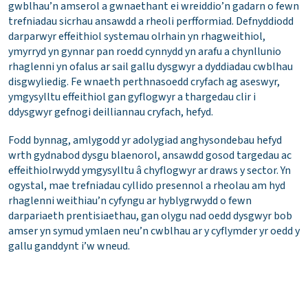
gwblhau’n amserol a gwnaethant ei wreiddio’n gadarn o fewn
trefniadau sicrhau ansawdd a rheoli perfformiad. Defnyddiodd
darparwyr effeithiol systemau olrhain yn rhagweithiol,
ymyrryd yn gynnar pan roedd cynnydd yn arafu a chynllunio
rhaglenni yn ofalus ar sail gallu dysgwyr a dyddiadau cwblhau
disgwyliedig. Fe wnaeth perthnasoedd cryfach ag aseswyr,
ymgysylltu effeithiol gan gyflogwyr a thargedau clir i
ddysgwyr gefnogi deilliannau cryfach, hefyd.
Fodd bynnag, amlygodd yr adolygiad anghysondebau hefyd
wrth gydnabod dysgu blaenorol, ansawdd gosod targedau ac
effeithiolrwydd ymgysylltu â chyflogwyr ar draws y sector. Yn
ogystal, mae trefniadau cyllido presennol a rheolau am hyd
rhaglenni weithiau’n cyfyngu ar hyblygrwydd o fewn
darpariaeth prentisiaethau, gan olygu nad oedd dysgwyr bob
amser yn symud ymlaen neu’n cwblhau ar y cyflymder yr oedd y
gallu ganddynt i’w wneud.