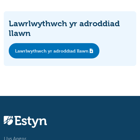
Lawrlwythwch yr adroddiad
llawn
Lawrlwythwch yr adroddiad llawn
Llys Angor,