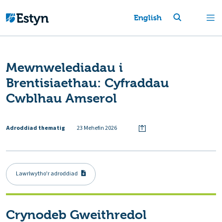
English
Mewnwelediadau i
Brentisiaethau: Cyfraddau
Cwblhau Amserol
Adroddiad thematig
23 Mehefin 2026
Lawrlwytho'r adroddiad
Crynodeb Gweithredol