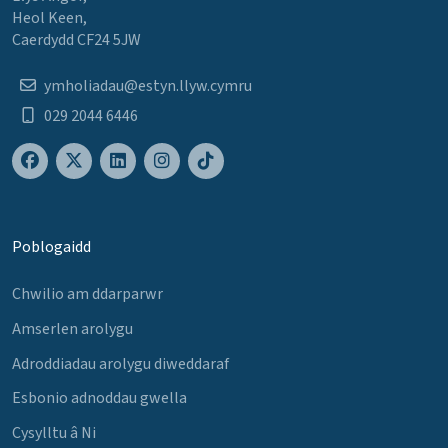
Heol Keen,
Caerdydd CF24 5JW
ymholiadau@estyn.llyw.cymru
029 2044 6446
Poblogaidd
Chwilio am ddarparwr
Amserlen arolygu
Adroddiadau arolygu diweddaraf
Esbonio adnoddau gwella
Cysylltu â Ni