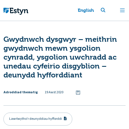
English
Gwydnwch dysgwyr – meithrin
gwydnwch mewn ysgolion
cynradd, ysgolion uwchradd ac
unedau cyfeirio disgyblion –
deunydd hyfforddiant
Adroddiad thematig
19 Awst 2020
Lawrlwytho'r deunyddiau hyfforddi