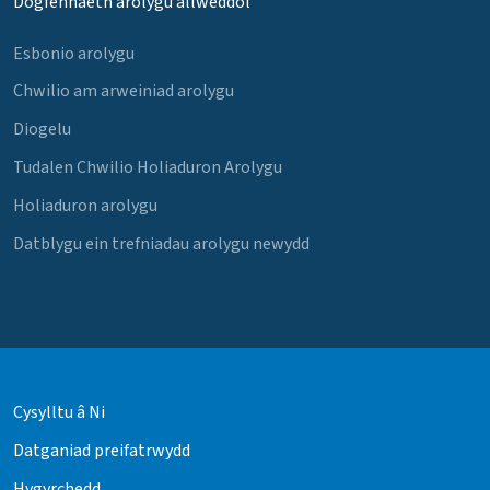
Dogfennaeth arolygu allweddol
Esbonio arolygu
Chwilio am arweiniad arolygu
Diogelu
Tudalen Chwilio Holiaduron Arolygu
Holiaduron arolygu
Datblygu ein trefniadau arolygu newydd
Cysylltu â Ni
Datganiad preifatrwydd
Hygyrchedd