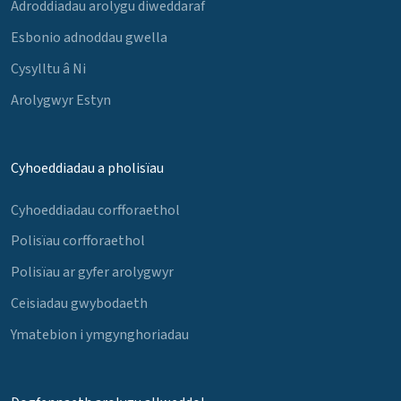
Adroddiadau arolygu diweddaraf
Esbonio adnoddau gwella
Cysylltu â Ni
Arolygwyr Estyn
Cyhoeddiadau a pholisïau
Cyhoeddiadau corfforaethol
Polisïau corfforaethol
Polisïau ar gyfer arolygwyr
Ceisiadau gwybodaeth
Ymatebion i ymgynghoriadau