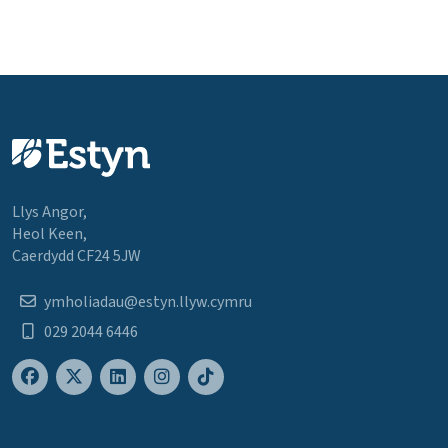
Llys Angor,
Heol Keen,
Caerdydd CF24 5JW
ymholiadau@estyn.llyw.cymru
029 2044 6446