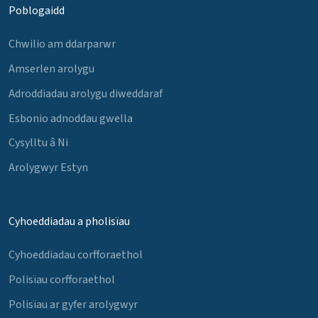
Poblogaidd
Chwilio am ddarparwr
Amserlen arolygu
Adroddiadau arolygu diweddaraf
Esbonio adnoddau gwella
Cysylltu â Ni
Arolygwyr Estyn
Cyhoeddiadau a pholisïau
Cyhoeddiadau corfforaethol
Polisïau corfforaethol
Polisïau ar gyfer arolygwyr