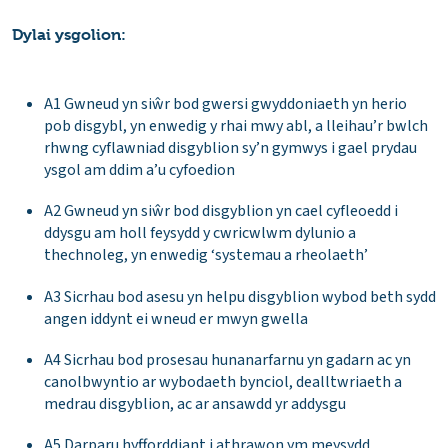
Dylai ysgolion:
A1 Gwneud yn siŵr bod gwersi gwyddoniaeth yn herio
pob disgybl, yn enwedig y rhai mwy abl, a lleihau’r bwlch
rhwng cyflawniad disgyblion sy’n gymwys i gael prydau
ysgol am ddim a’u cyfoedion
A2 Gwneud yn siŵr bod disgyblion yn cael cyfleoedd i
ddysgu am holl feysydd y cwricwlwm dylunio a
thechnoleg, yn enwedig ‘systemau a rheolaeth’
A3 Sicrhau bod asesu yn helpu disgyblion wybod beth sydd
angen iddynt ei wneud er mwyn gwella
A4 Sicrhau bod prosesau hunanarfarnu yn gadarn ac yn
canolbwyntio ar wybodaeth bynciol, dealltwriaeth a
medrau disgyblion, ac ar ansawdd yr addysgu
A5 Darparu hyfforddiant i athrawon ym meysydd