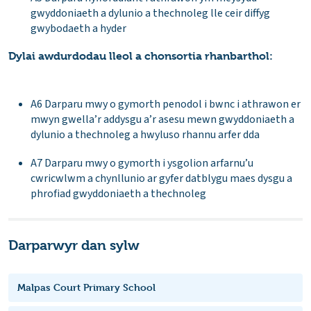
gwyddoniaeth a dylunio a thechnoleg lle ceir diffyg
gwybodaeth a hyder
Dylai awdurdodau lleol a chonsortia rhanbarthol:
A6 Darparu mwy o gymorth penodol i bwnc i athrawon er
mwyn gwella’r addysgu a’r asesu mewn gwyddoniaeth a
dylunio a thechnoleg a hwyluso rhannu arfer dda
A7 Darparu mwy o gymorth i ysgolion arfarnu’u
cwricwlwm a chynllunio ar gyfer datblygu maes dysgu a
phrofiad gwyddoniaeth a thechnoleg
Darparwyr dan sylw
Malpas Court Primary School