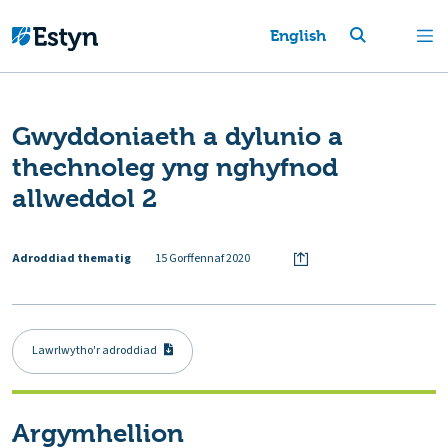
English
Gwyddoniaeth a dylunio a
thechnoleg yng nghyfnod
allweddol 2
Adroddiad thematig
15 Gorffennaf 2020
Lawrlwytho'r adroddiad
Argymhellion