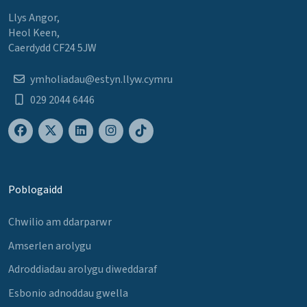
Llys Angor,
Heol Keen,
Caerdydd CF24 5JW
ymholiadau@estyn.llyw.cymru
029 2044 6446
Poblogaidd
Chwilio am ddarparwr
Amserlen arolygu
Adroddiadau arolygu diweddaraf
Esbonio adnoddau gwella