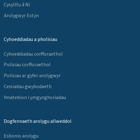
Cysylltu â Ni
Arolygwyr Estyn
Cyhoeddiadau a pholisïau
Cyhoeddiadau corfforaethol
Polisïau corfforaethol
Polisïau ar gyfer arolygwyr
Ceisiadau gwybodaeth
Ymatebion i ymgynghoriadau
Dogfennaeth arolygu allweddol
Esbonio arolygu