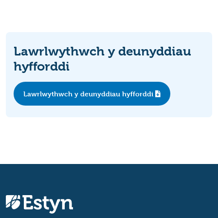
Lawrlwythwch y deunyddiau
hyfforddi
Lawrlwythwch y deunyddiau hyfforddi