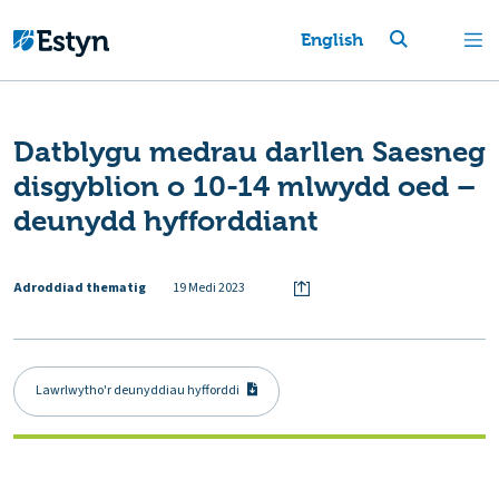
English
Datblygu medrau darllen Saesneg
disgyblion o 10-14 mlwydd oed –
deunydd hyfforddiant
Adroddiad thematig
19 Medi 2023
Lawrlwytho'r deunyddiau hyfforddi