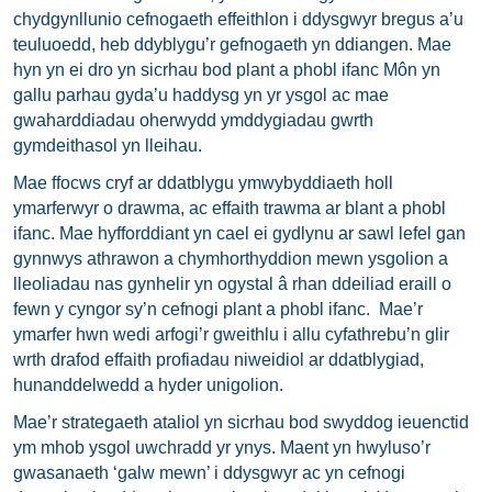
chydgynllunio cefnogaeth effeithlon i ddysgwyr bregus a’u
teuluoedd, heb ddyblygu’r gefnogaeth yn ddiangen. Mae
hyn yn ei dro yn sicrhau bod plant a phobl ifanc Môn yn
gallu parhau gyda’u haddysg yn yr ysgol ac mae
gwaharddiadau oherwydd ymddygiadau gwrth
gymdeithasol yn lleihau.
Mae ffocws cryf ar ddatblygu ymwybyddiaeth holl
ymarferwyr o drawma, ac effaith trawma ar blant a phobl
ifanc. Mae hyfforddiant yn cael ei gydlynu ar sawl lefel gan
gynnwys athrawon a chymhorthyddion mewn ysgolion a
lleoliadau nas gynhelir yn ogystal â rhan ddeiliad eraill o
fewn y cyngor sy’n cefnogi plant a phobl ifanc. Mae’r
ymarfer hwn wedi arfogi’r gweithlu i allu cyfathrebu’n glir
wrth drafod effaith profiadau niweidiol ar ddatblygiad,
hunanddelwedd a hyder unigolion.
Mae’r strategaeth ataliol yn sicrhau bod swyddog ieuenctid
ym mhob ysgol uwchradd yr ynys. Maent yn hwyluso’r
gwasanaeth ‘galw mewn’ i ddysgwyr ac yn cefnogi