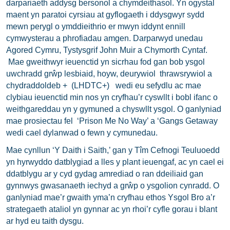
darpariaeth addysg bersonol a chymdeithasol. Yn ogystal
maent yn paratoi cyrsiau at gyflogaeth i ddysgwyr sydd
mewn perygl o ymddieithrio er mwyn iddynt ennill
cymwysterau a phrofiadau amgen. Darparwyd unedau
Agored Cymru, Tystysgrif John Muir a Chymorth Cyntaf.
Mae gweithwyr ieuenctid yn sicrhau fod gan bob ysgol
uwchradd grŵp lesbiaid, hoyw, deurywiol thrawsrywiol a
chydraddoldeb + (LHDTC+) wedi eu sefydlu ac mae
clybiau ieuenctid min nos yn cryfhau’r cyswllt i bobl ifanc o
weithgareddau yn y gymuned a chyswllt ysgol. O ganlyniad
mae prosiectau fel ‘Prison Me No Way’ a ‘Gangs Getaway
wedi cael dylanwad o fewn y cymunedau.
Mae cynllun ‘Y Daith i Saith,’ gan y Tîm Cefnogi Teuluoedd
yn hyrwyddo datblygiad a lles y plant ieuengaf, ac yn cael ei
ddatblygu ar y cyd gydag amrediad o ran ddeiliaid gan
gynnwys gwasanaeth iechyd a grŵp o ysgolion cynradd. O
ganlyniad mae’r gwaith yma’n cryfhau ethos Ysgol Bro a’r
strategaeth ataliol yn gynnar ac yn rhoi’r cyfle gorau i blant
ar hyd eu taith dysgu.