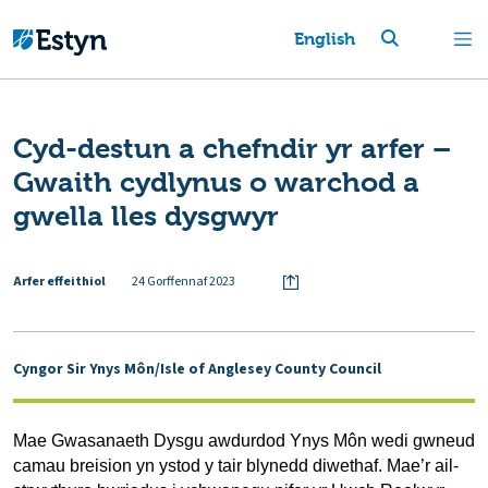
English
Cyd-destun a chefndir yr arfer –
Gwaith cydlynus o warchod a
gwella lles dysgwyr
Arfer effeithiol
24 Gorffennaf 2023
Cyngor Sir Ynys Môn/Isle of Anglesey County Council
Mae Gwasanaeth Dysgu awdurdod Ynys Môn wedi gwneud
camau breision yn ystod y tair blynedd diwethaf. Mae’r ail-