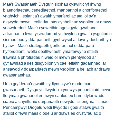
Mae’r Gwasanaeth Dysgu’n sicrhau cyswllt cryf rhwng
blaenoriaethau cenedlaethol, rhanbarthol a chorfforaethol
ynghylch llesiant a’r gwaith ymarferol ac ataliol sy’n
digwydd mewn lleoliadau nas cynhelir ac ysgolion ar draws
yr awdurdod. Mae’r cydweithio agos gyda gwahanol
adrannau o fewn yr awdurdod yn hwyluso gwaith ysgolion o
sicrhau bod y ddarpariaeth gynhwysol ar lawr y dosbarth yn
hylaw. Mae’r strategaeth gorfforaethol o ddarparu
hyfforddiant i wella dealltwriaeth ymarferwyr o effaith
trawma a phrofiadau niweidiol mewn plentyndod ar
gyflawniad a lles disgyblion yn cael effaith gadarnhaol ar
ansawdd y ddarpariaeth mewn ysgolion a bellach ar draws
gwasanaethau.
Un o gryfderau’r gwaith cydlynus yw’r modd mae’r
gwasanaeth Dysgu yn llwyddo cynnwys penaethiaid mewn
fforymau gwahanol er mwyn canfod eu barn, dylanwadu,
siapio a chynllunio darpariaeth newydd. Er enghraifft, mae
Pencampwyr Diogelu wedi llwyddo i godi statws gwaith
ataliol o fewn maes diogelu ar draws eu clystyrau ac o