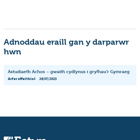
Adnoddau eraill gan y darparwr
hwn
Astudiaeth Achos – gwaith cydlynus i gryfhau’r Gymraeg
Arfer effeithiol
24/07/2023