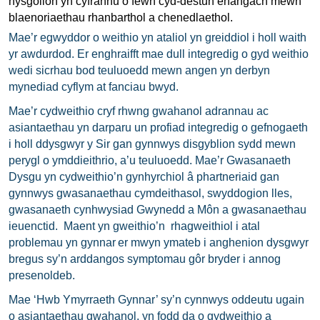
hysgolion yn cyfrannu o fewn cyd-destun ehangach mewn
blaenoriaethau rhanbarthol a chenedlaethol.
Mae’r egwyddor o weithio yn ataliol yn greiddiol i holl waith
yr awdurdod. Er enghraifft mae dull integredig o gyd weithio
wedi sicrhau bod teuluoedd mewn angen yn derbyn
mynediad cyflym at fanciau bwyd.
Mae’r cydweithio cryf rhwng gwahanol adrannau ac
asiantaethau yn darparu un profiad integredig o gefnogaeth
i holl ddysgwyr y Sir gan gynnwys disgyblion sydd mewn
perygl o ymddieithrio, a’u teuluoedd. Mae’r Gwasanaeth
Dysgu yn cydweithio’n gynhyrchiol â phartneriaid gan
gynnwys gwasanaethau cymdeithasol, swyddogion lles,
gwasanaeth cynhwysiad Gwynedd a Môn a gwasanaethau
ieuenctid. Maent yn gweithio’n rhagweithiol i atal
problemau yn gynnar
er mwyn ymateb i anghenion dysgwyr
bregus sy’n arddangos symptomau gôr bryder i annog
presenoldeb.
Mae ‘Hwb Ymyrraeth Gynnar’ sy’n cynnwys oddeutu ugain
o asiantaethau gwahanol, yn fodd da o gydweithio a