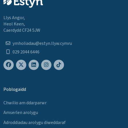
Llys Angor,
Heol Keen,
Caerdydd CF24 5JW
ymholiadau@estyn.llyw.cymru
029 2044 6446
Poblogaidd
Chwilio am ddarparwr
Amserlen arolygu
Adroddiadau arolygu diweddaraf