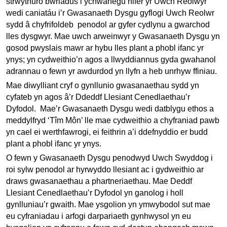
strwythuro bwriadus i ychwanegu nifer yr Uwch Reolwyr
wedi caniatáu i’r Gwasanaeth Dysgu gyflogi Uwch Reolwr
sydd â chyfrifoldeb penodol ar gyfer cydlynu a gwarchod
lles dysgwyr. Mae uwch arweinwyr y Gwasanaeth Dysgu yn
gosod pwyslais mawr ar hybu lles plant a phobl ifanc yr
ynys; yn cydweithio’n agos a llwyddiannus gyda gwahanol
adrannau o fewn yr awdurdod yn llyfn a heb unrhyw ffiniau.
Mae diwylliant cryf o gynllunio gwasanaethau sydd yn
cyfateb yn agos â’r Ddeddf Llesiant Cenedlaethau’r
Dyfodol. Mae’r Gwasanaeth Dysgu wedi datblygu ethos a
meddylfryd ‘Tîm Môn’ lle mae cydweithio a chyfraniad pawb
yn cael ei werthfawrogi, ei feithrin a’i ddefnyddio er budd
plant a phobl ifanc yr ynys.
O fewn y Gwasanaeth Dysgu penodwyd Uwch Swyddog i
roi sylw penodol ar hyrwyddo llesiant ac i gydweithio ar
draws gwasanaethau a phartneriaethau. Mae Deddf
Llesiant Cenedlaethau’r Dyfodol yn ganolog i holl
gynlluniau’r gwaith. Mae ysgolion yn ymwybodol sut mae
eu cyfraniadau i arfogi darpariaeth gynhwysol yn eu