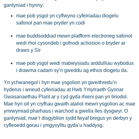
ganlyniad i hynny:
mae pob ysgol yn cyflwyno cyfeiriadau diogelu
safonol pan mae pryder yn codi
mae buddsoddiad mewn
platfform electroneg safonol
wedi rhoi cysondeb i gofnodi achosion o bryder ar
draws y Sir
mae pob ysgol wedi mabwysiadu arddulliau wybodus
i drawma cadarn sy’n gweddu ag ethos diogelu da.
Yn ychwanegol i hyn mae ysgolion yn gweithredu’n
hyderus i wneud cyfeiriadau at Hwb Ymyrraeth Gynnar
Gwasanaethau Plant ar y cyd gyda rhieni pan yn briodol.
Mae hyn oll yn cryfhau gwaith ataliol mewn ysgolion ac mae
ymrwymiad pharhaus i warchod a gwella lles dysgwyr. O
ganlyniad, mae’r disgyblion sydd fwyaf bregus yn derbyn y
cyfleoedd gorau i ymgysylltu gyda’u haddysg.