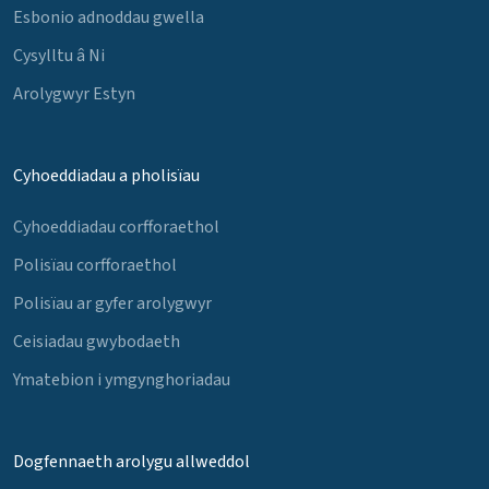
Esbonio adnoddau gwella
Cysylltu â Ni
Arolygwyr Estyn
Cyhoeddiadau a pholisïau
Cyhoeddiadau corfforaethol
Polisïau corfforaethol
Polisïau ar gyfer arolygwyr
Ceisiadau gwybodaeth
Ymatebion i ymgynghoriadau
Dogfennaeth arolygu allweddol