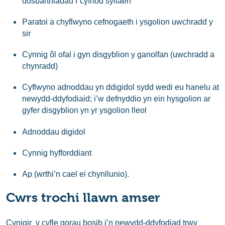
dosbarthiadau’r cyfnod sylfaen
Paratoi a chyflwyno cefnogaeth i ysgolion uwchradd y
sir
Cynnig ôl ofal i gyn disgyblion y ganolfan (uwchradd a
chynradd)
Cyflwyno adnoddau yn ddigidol sydd wedi eu hanelu at
newydd-ddyfodiaid; i’w defnyddio yn ein hysgolion ar
gyfer disgyblion yn yr ysgolion lleol
Adnoddau digidol
Cynnig hyfforddiant
Ap (wrthi’n cael ei chynllunio).
Cwrs trochi llawn amser
Cynigir y cyfle gorau bosib i’n newydd-ddyfodiad trwy