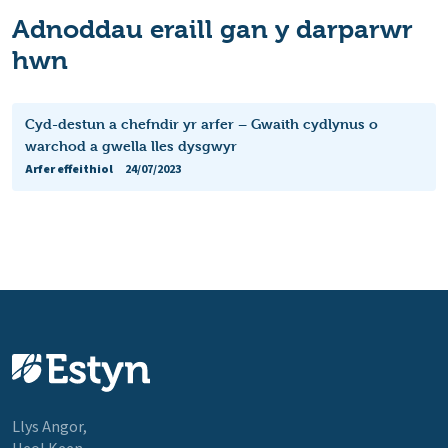
Adnoddau eraill gan y darparwr
hwn
Cyd-destun a chefndir yr arfer – Gwaith cydlynus o
warchod a gwella lles dysgwyr
Arfer effeithiol
24/07/2023
Llys Angor,