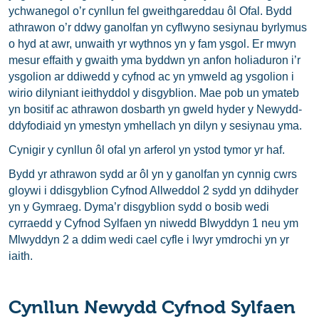
ychwanegol o’r cynllun fel gweithgareddau ôl Ofal. Bydd
athrawon o’r ddwy ganolfan yn cyflwyno sesiynau byrlymus
o hyd at awr, unwaith yr wythnos yn y fam ysgol. Er mwyn
mesur effaith y gwaith yma byddwn yn anfon holiaduron i’r
ysgolion ar ddiwedd y cyfnod ac yn ymweld ag ysgolion i
wirio dilyniant ieithyddol y disgyblion. Mae pob un ymateb
yn bositif ac athrawon dosbarth yn gweld hyder y Newydd-
ddyfodiaid yn ymestyn ymhellach yn dilyn y sesiynau yma.
Cynigir y cynllun ôl ofal yn arferol yn ystod tymor yr haf.
Bydd yr athrawon sydd ar ôl yn y ganolfan yn cynnig cwrs
gloywi i ddisgyblion Cyfnod Allweddol 2 sydd yn ddihyder
yn y Gymraeg. Dyma’r disgyblion sydd o bosib wedi
cyrraedd y Cyfnod Sylfaen yn niwedd Blwyddyn 1 neu ym
Mlwyddyn 2 a ddim wedi cael cyfle i lwyr ymdrochi yn yr
iaith.
Cynllun Newydd Cyfnod Sylfaen