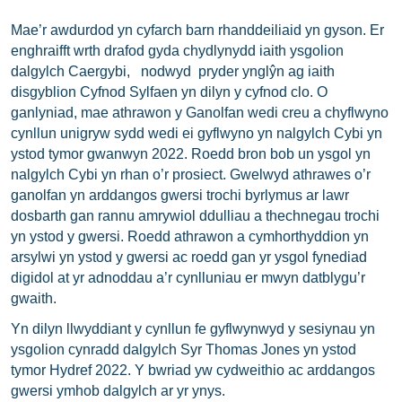
Mae’r awdurdod yn cyfarch barn rhanddeiliaid yn gyson. Er
enghraifft wrth drafod gyda chydlynydd iaith ysgolion
dalgylch Caergybi, nodwyd pryder ynglŷn ag iaith
disgyblion Cyfnod Sylfaen yn dilyn y cyfnod clo. O
ganlyniad, mae athrawon y Ganolfan wedi creu a chyflwyno
cynllun unigryw sydd wedi ei gyflwyno yn nalgylch Cybi yn
ystod tymor gwanwyn 2022. Roedd bron bob un ysgol yn
nalgylch Cybi yn rhan o’r prosiect. Gwelwyd athrawes o’r
ganolfan yn arddangos gwersi trochi byrlymus ar lawr
dosbarth gan rannu amrywiol ddulliau a thechnegau trochi
yn ystod y gwersi. Roedd athrawon a cymhorthyddion yn
arsylwi yn ystod y gwersi ac roedd gan yr ysgol fynediad
digidol at yr adnoddau a’r cynlluniau er mwyn datblygu’r
gwaith.
Yn dilyn llwyddiant y cynllun fe gyflwynwyd y sesiynau yn
ysgolion cynradd dalgylch Syr Thomas Jones yn ystod
tymor Hydref 2022. Y bwriad yw cydweithio ac arddangos
gwersi ymhob dalgylch ar yr ynys.