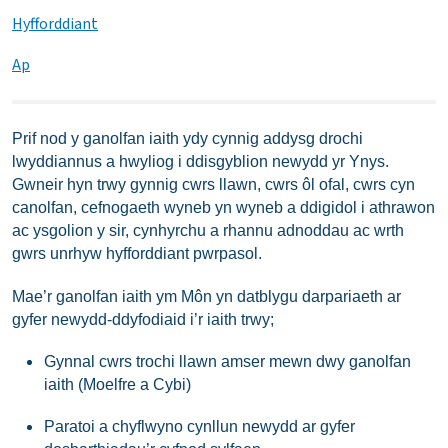
Hyfforddiant
Ap
Prif nod y ganolfan iaith ydy cynnig addysg drochi
lwyddiannus a hwyliog i ddisgyblion newydd yr Ynys.
Gwneir hyn trwy gynnig cwrs llawn, cwrs ôl ofal, cwrs cyn
canolfan, cefnogaeth wyneb yn wyneb a ddigidol i athrawon
ac ysgolion y sir, cynhyrchu a rhannu adnoddau ac wrth
gwrs unrhyw hyfforddiant pwrpasol.
Mae’r ganolfan iaith ym Môn yn datblygu darpariaeth ar
gyfer newydd-ddyfodiaid i’r iaith trwy;
Gynnal cwrs trochi llawn amser mewn dwy ganolfan
iaith (Moelfre a Cybi)
Paratoi a chyflwyno cynllun newydd ar gyfer