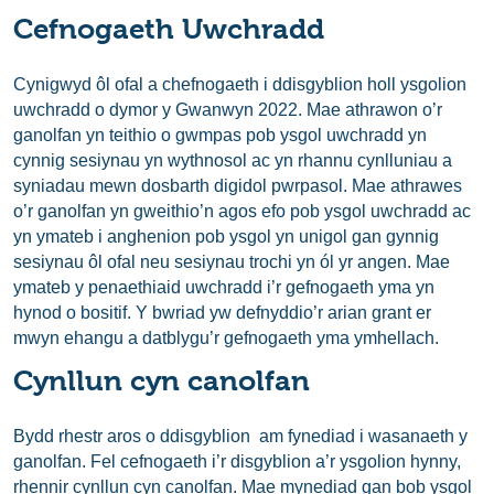
Cefnogaeth Uwchradd
Cynigwyd ôl ofal a chefnogaeth i ddisgyblion holl ysgolion
uwchradd o dymor y Gwanwyn 2022. Mae athrawon o’r
ganolfan yn teithio o gwmpas pob ysgol uwchradd yn
cynnig sesiynau yn wythnosol ac yn rhannu cynlluniau a
syniadau mewn dosbarth digidol pwrpasol. Mae athrawes
o’r ganolfan yn gweithio’n agos efo pob ysgol uwchradd ac
yn ymateb i anghenion pob ysgol yn unigol gan gynnig
sesiynau ôl ofal neu sesiynau trochi yn ól yr angen. Mae
ymateb y penaethiaid uwchradd i’r gefnogaeth yma yn
hynod o bositif. Y bwriad yw defnyddio’r arian grant er
mwyn ehangu a datblygu’r gefnogaeth yma ymhellach.
Cynllun cyn canolfan
Bydd rhestr aros o ddisgyblion am fynediad i wasanaeth y
ganolfan. Fel cefnogaeth i’r disgyblion a’r ysgolion hynny,
rhennir cynllun cyn canolfan. Mae mynediad gan bob ysgol