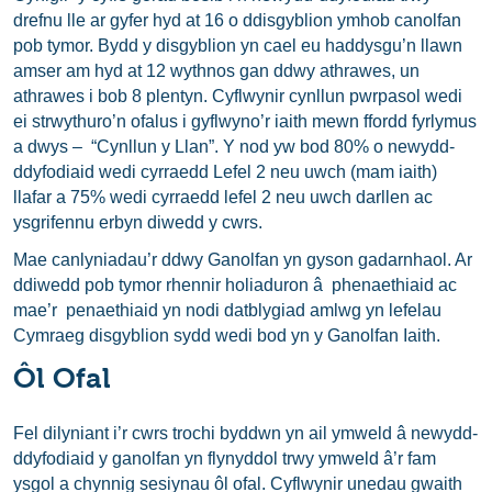
drefnu lle ar gyfer hyd at 16 o ddisgyblion ymhob canolfan
pob tymor. Bydd y disgyblion yn cael eu haddysgu’n llawn
amser am hyd at 12 wythnos gan ddwy athrawes, un
athrawes i bob 8 plentyn. Cyflwynir cynllun pwrpasol wedi
ei strwythuro’n ofalus i gyflwyno’r iaith mewn ffordd fyrlymus
a dwys – “Cynllun y Llan”. Y nod yw bod 80% o newydd-
ddyfodiaid wedi cyrraedd Lefel 2 neu uwch (mam iaith)
llafar a 75% wedi cyrraedd lefel 2 neu uwch darllen ac
ysgrifennu erbyn diwedd y cwrs.
Mae canlyniadau’r ddwy Ganolfan yn gyson gadarnhaol. Ar
ddiwedd pob tymor rhennir holiaduron â phenaethiaid ac
mae’r penaethiaid yn nodi datblygiad amlwg yn lefelau
Cymraeg disgyblion sydd wedi bod yn y Ganolfan Iaith.
Ôl Ofal
Fel dilyniant i’r cwrs trochi byddwn yn ail ymweld â newydd-
ddyfodiaid y ganolfan yn flynyddol trwy ymweld â’r fam
ysgol a chynnig sesiynau ôl ofal. Cyflwynir unedau gwaith