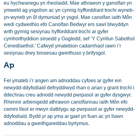
eu hychwanegu yn rheolaidd. Mae athrawon y ganolfan yn
ymweld ag ysgolion ac yn cynnig hyfforddiant trochi wyneb-
yn-wyneb yn ôl dymuniad yr ysgol. Mae canolfan iaith Môn
wedi cydweithio efo Canolfan Bedwyr ers sawl blwyddyn
wrth gynnig sesiynau hyfforddiant trochi ar gyfer
cymhorthyddion siroedd y Gogledd, sef ‘Y Cynllun Sabothol
Cenedlaethol.’ Cafwyd ymatebion cadarnhaol iawn i’r
sesiynau drwy brosesau gwerthuso y brifysgol.
Ap
Fel ymateb i’r angen am adnoddau cyfoes ar gyfer ein
newydd-ddyfodiaid defnyddiwyd rhan o arian y grant trochi i
ddechrau creu adnodd newydd pwrpasol ar gyfer dysgwyr.
Rhennir arbenigedd athrawon canolfannau iaith Môn efo
cwmni lleol er mwyn datblygu ap pwrpasol ar gyfer newydd-
ddyfodiaid. Bydd yr ap yma ar gael yn fuan ac yn llawn
adnoddau a gweithgareddau byrlymus.