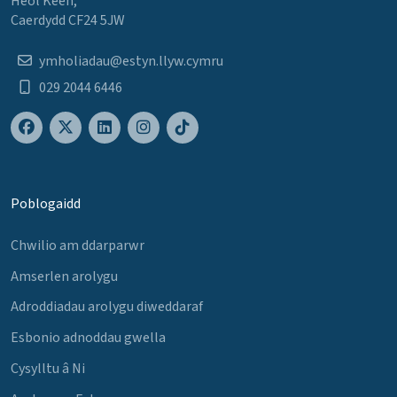
Heol Keen,
Caerdydd CF24 5JW
ymholiadau@estyn.llyw.cymru
029 2044 6446
Poblogaidd
Chwilio am ddarparwr
Amserlen arolygu
Adroddiadau arolygu diweddaraf
Esbonio adnoddau gwella
Cysylltu â Ni