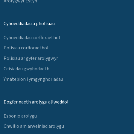
Arolygwyr Estyn
Cyhoeddiadau a pholisïau
Cyhoeddiadau corfforaethol
Polisïau corfforaethol
Polisïau ar gyfer arolygwyr
Ceisiadau gwybodaeth
Ymatebion i ymgynghoriadau
Dogfennaeth arolygu allweddol
Esbonio arolygu
Chwilio am arweiniad arolygu