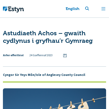
English
Astudiaeth Achos – gwaith
cydlynus i gryfhau’r Gymraeg
Arfer effeithiol
24 Gorffennaf 2023
Cyngor Sir Ynys Môn/Isle of Anglesey County Council