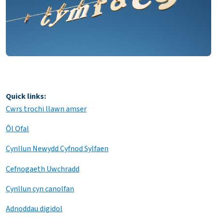
Quick links:
Cwrs trochi llawn amser
Ôl Ofal
Cynllun Newydd Cyfnod Sylfaen
Cefnogaeth Uwchradd
Cynllun cyn canolfan
Adnoddau digidol