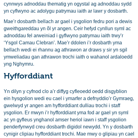
cynnwys adnoddau thematig yn ogystal ag adnoddau sydd
yn cyflwyno ac adolygu patrymau iaith ar lawr y dosbarth.
Mae’r dosbarth bellach ar gael i ysgolion fedru pori a dewis
gweithgareddau yn ôl yr angen. Ceir hefyd cynllun syml ac
adnoddau fel arweiniad i gyflwyno patrymau iaith trwy’r
‘Ysgol Camau Clebran’. Mae’r ddolen i’r dosbarth yma
bellach wedi ei rhannu ag athrawon ar draws y sir yn sgil
ymweliadau gan athrawon trochi iaith o wahanol ardaloedd
yng Nghymru.
Hyfforddiant
Yn dilyn y cyfnod clo a’r diffyg cyfleoedd oedd disgyblion
ein hysgolion wedi eu cael i ymarfer a defnyddio’r Gymraeg,
gwelwyd yr angen am hyfforddiant dulliau trochi i staff
ysgolion. Er mwyn i’r hyfforddiant yma fod ar gael yn syml
ac yn gyfleus ynghanol amser heriol iawn i staff ysgolion
penderfynwyd creu dosbarth digidol newydd. Yn y dosbarth
cynigir clipiau hyfforddiant trochi. Mae mwy o glipiau yn cael