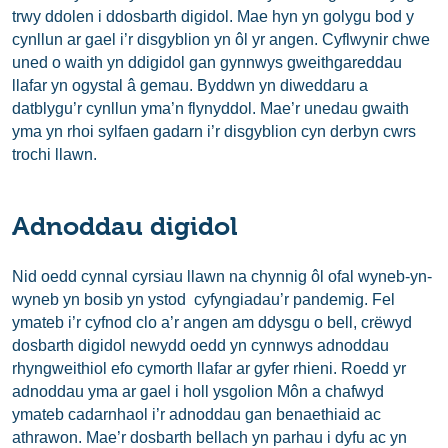
trwy ddolen i ddosbarth digidol. Mae hyn yn golygu bod y
cynllun ar gael i’r disgyblion yn ôl yr angen. Cyflwynir chwe
uned o waith yn ddigidol gan gynnwys gweithgareddau
llafar yn ogystal â gemau. Byddwn yn diweddaru a
datblygu’r cynllun yma’n flynyddol. Mae’r unedau gwaith
yma yn rhoi sylfaen gadarn i’r disgyblion cyn derbyn cwrs
trochi llawn.
Adnoddau digidol
Nid oedd cynnal cyrsiau llawn na chynnig ôl ofal wyneb-yn-
wyneb yn bosib yn ystod cyfyngiadau’r pandemig. Fel
ymateb i’r cyfnod clo a’r angen am ddysgu o bell, crëwyd
dosbarth digidol newydd oedd yn cynnwys adnoddau
rhyngweithiol efo cymorth llafar ar gyfer rhieni. Roedd yr
adnoddau yma ar gael i holl ysgolion Môn a chafwyd
ymateb cadarnhaol i’r adnoddau gan benaethiaid ac
athrawon. Mae’r dosbarth bellach yn parhau i dyfu ac yn