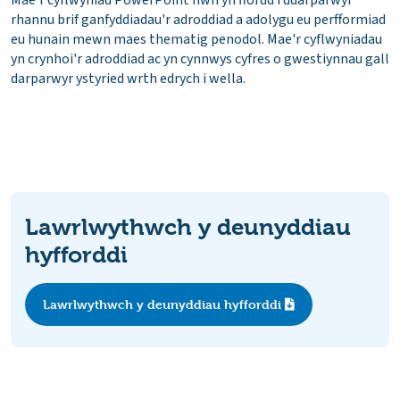
Mae'r cyflwyniad PowerPoint hwn yn ffordd i ddarparwyr
rhannu brif ganfyddiadau'r adroddiad a adolygu eu perfformiad
eu hunain mewn maes thematig penodol. Mae'r cyflwyniadau
yn crynhoi'r adroddiad ac yn cynnwys cyfres o gwestiynnau gall
darparwyr ystyried wrth edrych i wella.
Lawrlwythwch y deunyddiau
hyfforddi
Lawrlwythwch y deunyddiau hyfforddi