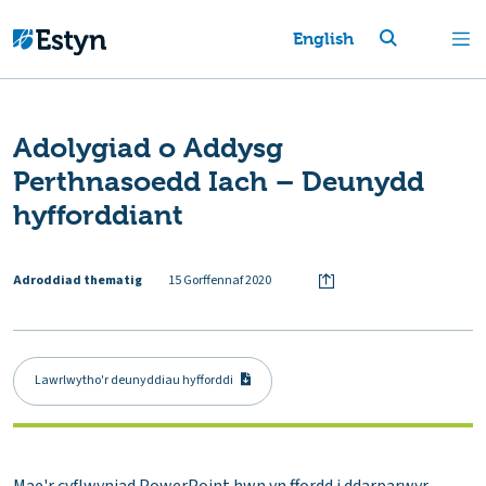
English
Adolygiad o Addysg
Perthnasoedd Iach – Deunydd
hyfforddiant
Adroddiad thematig
15 Gorffennaf 2020
Lawrlwytho'r deunyddiau hyfforddi