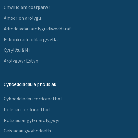
Chwilio am ddarparwr
Amserlen arolygu
Adroddiadau arolygu diweddaraf
Esbonio adnoddau gwella
Cysylltu â Ni
Arolygwyr Estyn
Cyhoeddiadau a pholisïau
Cyhoeddiadau corfforaethol
Polisïau corfforaethol
Polisïau ar gyfer arolygwyr
Ceisiadau gwybodaeth