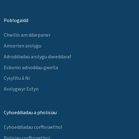
Poblogaidd
Chwilio am ddarparwr
Amserlen arolygu
Adroddiadau arolygu diweddaraf
Esbonio adnoddau gwella
Cysylltu â Ni
Arolygwyr Estyn
Cyhoeddiadau a pholisïau
Cyhoeddiadau corfforaethol
Polisïau corfforaethol