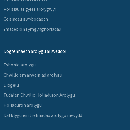
Polisïau ar gyfer arolygwyr
Ceisiadau gwybodaeth
Ymatebion i ymgynghoriadau
Dogfennaeth arolygu allweddol
Esbonio arolygu
Chwilio am arweiniad arolygu
Diogelu
Tudalen Chwilio Holiaduron Arolygu
Holiaduron arolygu
Datblygu ein trefniadau arolygu newydd