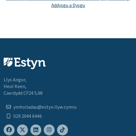
Addysgu a Dysgu
Llys Angor,
Heol Keen,
Caerdydd CF24 5JW
ymholiadau@estyn.llyw.cymru
029 2044 6446