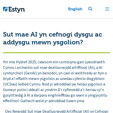
English
Sut mae AI yn cefnogi dysgu ac
addysgu mewn ysgolion?
Ym mis Hydref 2025, cawsom ein comisiynu gan Lywodraeth
Cymru i archwilio sut mae deallusrwydd artiffisial (AI), a AI
cynhyrchiol (GenAI) yn benodol, yn cael ei weithredu ar hyn o
bryd a’i effaith mewn ysgolion ac unedau cyfeirio disgyblion
(UCDau) ledled Cymru. Nod yr adroddiad yw helpu ysgolion a
llunwyr polisi i ddeall ac ymdrin â’r cyfleoedd a’r heriau sy’n
gysylltiedig â AI a darparu enghreifftiau go iawn o ymgysylltu
effeithiol. Gallwch weld yr adroddiad llawn yma:
Oes Newydd: Sut mae Deallusrwydd Artiffisial (AI) yn Cefnogi