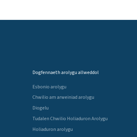
Dogfennaeth arolygu allweddol
Esbonio arolygu
Chwilio am arweiniad arolygu
Diogelu
Tudalen Chwilio Holiaduron Arolygu
Holiaduron arolygu