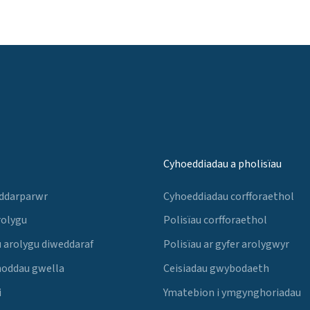
Cyhoeddiadau a pholisïau
 ddarparwr
Cyhoeddiadau corfforaethol
rolygu
Polisïau corfforaethol
 arolygu diweddaraf
Polisïau ar gyfer arolygwyr
noddau gwella
Ceisiadau gwybodaeth
i
Ymatebion i ymgynghoriadau