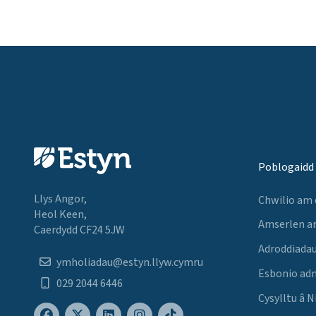
Poblogaidd
Llys Angor,
Chwilio am
Heol Keen,
Amserlen a
Caerdydd CF24 5JW
Adroddiadau
ymholiadau@estyn.llyw.cymru
Esbonio ad
029 2044 6446
Cysylltu â N