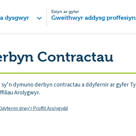
Estyn ar gyfer
 a dysgwyr
Gweithwyr addysg proffesiyn
erbyn Contractau
r sy’n dymuno derbyn contractau a ddyfernir ar gyfer 
iliau Arolygwyr.
Ddyfernir drwy’r Proffil Arolygydd