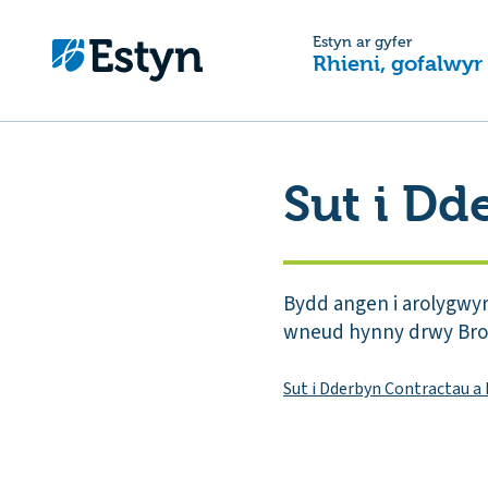
Estyn ar gyfer
Rhieni, gofalwyr
Sut i Dd
Bydd angen i arolygwy
wneud hynny drwy Broff
Sut i Dderbyn Contractau a 