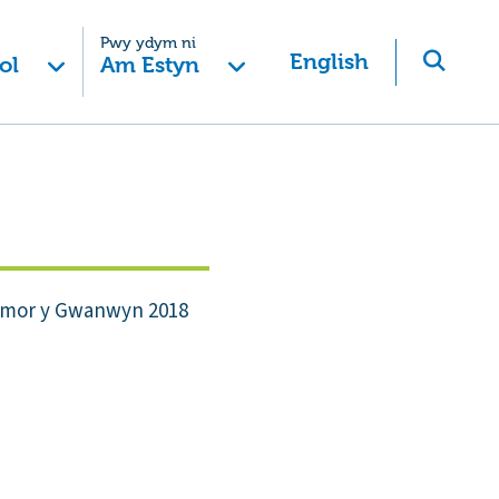
Pwy ydym ni
English
ol
Am Estyn
Tymor y Gwanwyn 2018