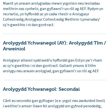
Maent yn arwain arolygiadau mewn ysgolion neu leoliadau
meithrin nas cynhelir, gan gyflawni’r un rôl ag AEF. Rydym yn
recriwtio, yn hyfforddi ac yn cadw rhestr o Arolygwyr
Cofrestredig/Arolygwyr Cofrestredig Meithrin ‘cymeradwy’
sy’n gweithio i ni dan gontract.
Arolygydd Ychwanegol (AY): Arolygydd Tîm /
Arweiniol
Arolygwyr allanol sydd wedi’u hyfforddi gan Estyn yw’r rhain
ac sy’n gweithio i ni dan gontract. Gallant ymuno â thîm
arolygu neu arwain arolygiad, gan gyflawni’r un rôl ag AEF.
Arolygydd Ychwanegol: Secondai
Cânt eu secondio gan gyflogwr (e.e. ysgol neu awdurdod lleol)
i weithio’n amser llawn fel arolygydd am gyfnod penodedig,