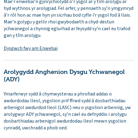
Mae’r enwebai’n gynrychiolydd o’r ysgol ar y tîm arolygu ar
hyd wythnos yr arolygiad. Fel arfer, y pennaeth sy’n ymgymryd
â’r rôl hon ac mae hyn yn sicrhau bod cyfle i’r ysgol fod â llais.
Mae’n golygu y gellir rhoi gwybodaeth a chyd-destun
ychwanegol a chynnig eglurhad ar feysydd sy’n cael eu trafod
gan y tîm arolygu.
Dysgwch fwy am Enwebai
Arolygydd Anghenion Dysgu Ychwanegol
(ADY)
Ymarferwyr sydd â chymwysterau a phrofiad addas o
awdurdodau lleol, ysgolion prif ffrwd sydd â dosbarthiadau
arbenigol awdurdod lleol (LASC) neu o ysgolion arbennig, yw
arolygwyr ADY ychwanegol, sy’n cael eu defnyddio i arolygu
dosbarthiadau arbenigol awdurdodau lleol mewn ysgolion
cynradd, uwchradd a phob oed.