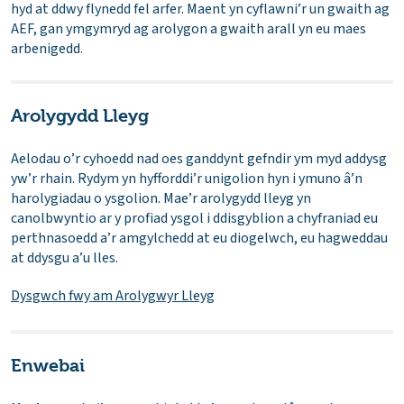
hyd at ddwy flynedd fel arfer. Maent yn cyflawni’r un gwaith ag
AEF, gan ymgymryd ag arolygon a gwaith arall yn eu maes
arbenigedd.
Arolygydd Lleyg
Aelodau o’r cyhoedd nad oes ganddynt gefndir ym myd addysg
yw’r rhain. Rydym yn hyfforddi’r unigolion hyn i ymuno â’n
harolygiadau o ysgolion. Mae’r arolygydd lleyg yn
canolbwyntio ar y profiad ysgol i ddisgyblion a chyfraniad eu
perthnasoedd a’r amgylchedd at eu diogelwch, eu hagweddau
at ddysgu a’u lles.
Dysgwch fwy am Arolygwyr Lleyg
Enwebai