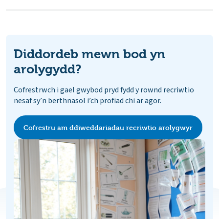
Diddordeb mewn bod yn
arolygydd?
Cofrestrwch i gael gwybod pryd fydd y rownd recriwtio
nesaf sy’n berthnasol i’ch profiad chi ar agor.
Cofrestru am ddiweddariadau recriwtio arolygwyr