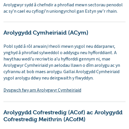
Arolygwyr sydd â chefndir a phrofiad mewn sectorau penodol
ac sy’n cael eu cyflogi’n uniongyrchol gan Estyn yw’r rhain.
Arolygydd Cymheiriaid (ACym)
Pobl sydd â rôl arwain/rheoli mewn ysgol neu ddarparwr,
ynghyd â phrofiad sylweddol o addysgu neu hyfforddiant. A
hwythau wedi’u recriwtio a’u hyfforddi gennym ni, mae
Arolygwyr Cymheiriaid yn aelodau llawn o dîm arolygu ac yn
cyfrannu at bob maes arolygu. Gallai Arolygydd Cymheiriaid
ysgol arolygu ddwy neu deirgwaith y flwyddyn.
Dysgwch fwy am Arolygwyr Cymheiriaid
Arolygydd Cofrestredig (ACof) ac Arolygydd
Cofrestredig Meithrin (ACofM)