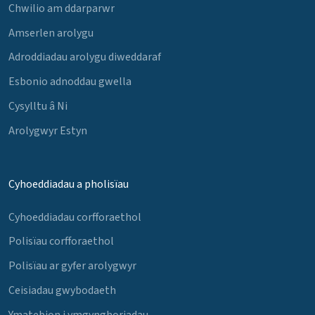
Chwilio am ddarparwr
Amserlen arolygu
Adroddiadau arolygu diweddaraf
Esbonio adnoddau gwella
Cysylltu â Ni
Arolygwyr Estyn
Cyhoeddiadau a pholisïau
Cyhoeddiadau corfforaethol
Polisïau corfforaethol
Polisïau ar gyfer arolygwyr
Ceisiadau gwybodaeth
Ymatebion i ymgynghoriadau