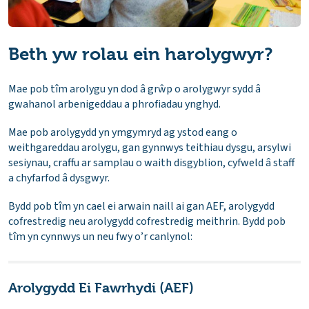
Beth yw rolau ein harolygwyr?
Mae pob tîm arolygu yn dod â grŵp o arolygwyr sydd â
gwahanol arbenigeddau a phrofiadau ynghyd.
Mae pob arolygydd yn ymgymryd ag ystod eang o
weithgareddau arolygu, gan gynnwys teithiau dysgu, arsylwi
sesiynau, craffu ar samplau o waith disgyblion, cyfweld â staff
a chyfarfod â dysgwyr.
Bydd pob tîm yn cael ei arwain naill ai gan AEF, arolygydd
cofrestredig neu arolygydd cofrestredig meithrin. Bydd pob
tîm yn cynnwys un neu fwy o’r canlynol:
Arolygydd Ei Fawrhydi (AEF)