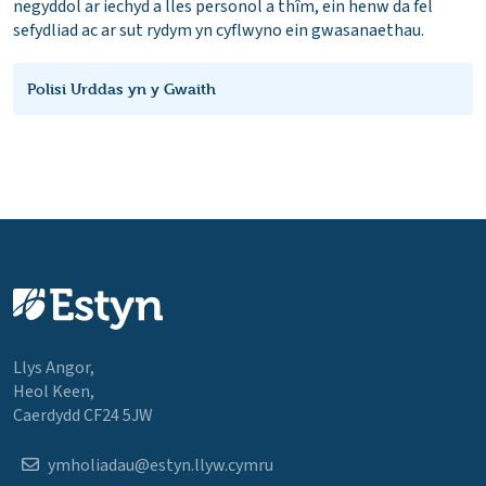
negyddol ar iechyd a lles personol a thîm, ein henw da fel
sefydliad ac ar sut rydym yn cyflwyno ein gwasanaethau.
Polisi Urddas yn y Gwaith
Llys Angor,
Heol Keen,
Caerdydd CF24 5JW
ymholiadau@estyn.llyw.cymru