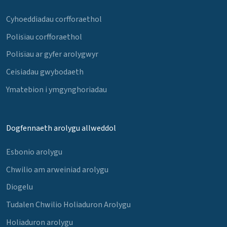
Cyhoeddiadau corfforaethol
Polisïau corfforaethol
Polisïau ar gyfer arolygwyr
Ceisiadau gwybodaeth
Ymatebion i ymgynghoriadau
Dogfennaeth arolygu allweddol
Esbonio arolygu
Chwilio am arweiniad arolygu
Diogelu
Tudalen Chwilio Holiaduron Arolygu
Holiaduron arolygu