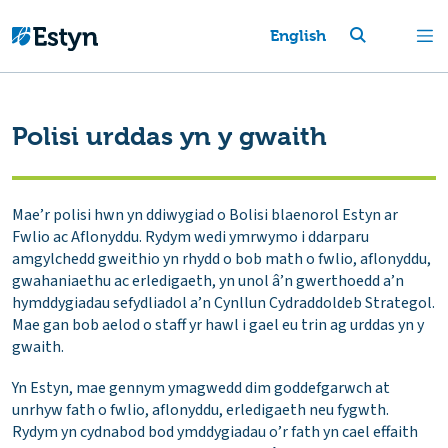
English
Polisi urddas yn y gwaith
Mae’r polisi hwn yn ddiwygiad o Bolisi blaenorol Estyn ar
Fwlio ac Aflonyddu. Rydym wedi ymrwymo i ddarparu
amgylchedd gweithio yn rhydd o bob math o fwlio, aflonyddu,
gwahaniaethu ac erledigaeth, yn unol â’n gwerthoedd a’n
hymddygiadau sefydliadol a’n Cynllun Cydraddoldeb Strategol.
Mae gan bob aelod o staff yr hawl i gael eu trin ag urddas yn y
gwaith.
Yn Estyn, mae gennym ymagwedd dim goddefgarwch at
unrhyw fath o fwlio, aflonyddu, erledigaeth neu fygwth.
Rydym yn cydnabod bod ymddygiadau o’r fath yn cael effaith