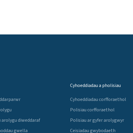
Cyhoeddiadau a pholisïau
 ddarparwr
Cyhoeddiadau corfforaethol
rolygu
Polisïau corfforaethol
 arolygu diweddaraf
Polisïau ar gyfer arolygwyr
noddau gwella
Ceisiadau gwybodaeth