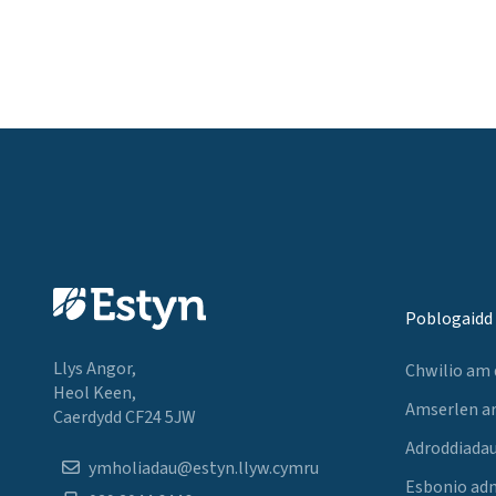
Poblogaidd
Llys Angor,
Chwilio am
Heol Keen,
Amserlen a
Caerdydd CF24 5JW
Adroddiadau
ymholiadau@estyn.llyw.cymru
Esbonio ad