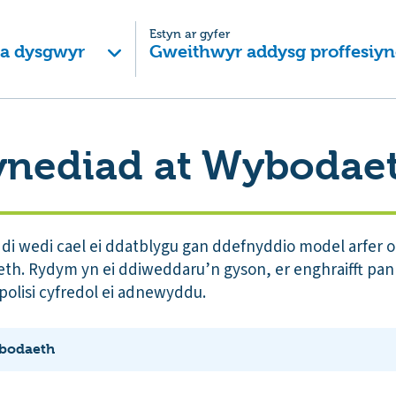
Estyn ar gyfer
 a dysgwyr
Gweithwyr addysg proffesiyn
Mynediad at Wybodae
di wedi cael ei ddatblygu gan ddefnyddio model arfer 
. Rydym yn ei ddiweddaru’n gyson, er enghraifft pan g
polisi cyfredol ei adnewyddu.
ybodaeth