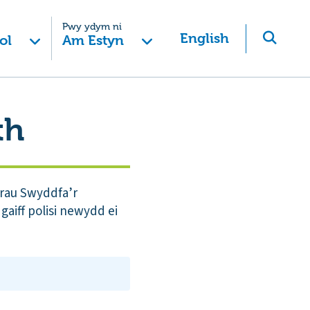
Pwy ydym ni
English
ol
Am Estyn
th
orau Swyddfa’r
aiff polisi newydd ei