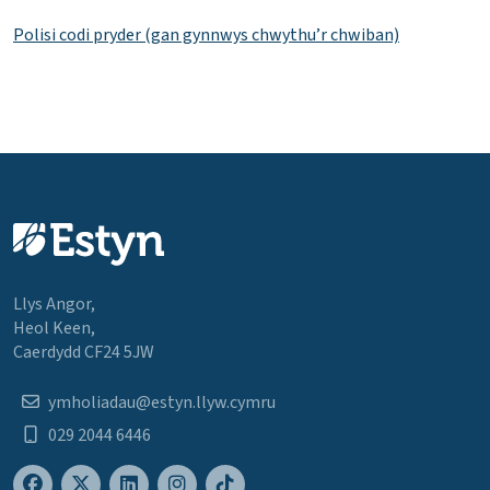
Polisi codi pryder (gan gynnwys chwythu’r chwiban)
Llys Angor,
Heol Keen,
Caerdydd CF24 5JW
ymholiadau@estyn.llyw.cymru
029 2044 6446