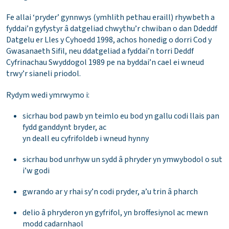
Fe allai ‘pryder’ gynnwys (ymhlith pethau eraill) rhywbeth a
fyddai’n gyfystyr â datgeliad chwythu’r chwiban o dan Ddeddf
Datgelu er Lles y Cyhoedd 1998, achos honedig o dorri Cod y
Gwasanaeth Sifil, neu ddatgeliad a fyddai’n torri Deddf
Cyfrinachau Swyddogol 1989 pe na byddai’n cael ei wneud
trwy’r sianeli priodol.
Rydym wedi ymrwymo i:
sicrhau bod pawb yn teimlo eu bod yn gallu codi llais pan
fydd ganddynt bryder, ac
yn deall eu cyfrifoldeb i wneud hynny
sicrhau bod unrhyw un sydd â phryder yn ymwybodol o sut
i’w godi
gwrando ar y rhai sy’n codi pryder, a’u trin â pharch
delio â phryderon yn gyfrifol, yn broffesiynol ac mewn
modd cadarnhaol