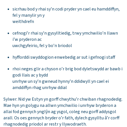
sicrhau bod y rhai sy’n codi pryder yn cael eu hamddiffyn,
fel y manylir yn y
weithdrefn
cefnogi’r rhai sy’n gysylltiedig, trwy ymchwilio’n llawn
i’w pryderon ac
uwchgyfeirio, fel y bo’n briodol
hyfforddi swyddogion enwebedig ar sut i gefnogi staff
rhoi neges glir a chyson o’r brig bod dyletswydd ar bawb i
godi llais ac y bydd
unrhyw un sy’n gwneud hynny’n ddidwyll yn cael ei
amddiffyn rhag unrhyw ddial
Sylwer: Nid yw Estyn yn gorff chwythu’r chwiban rhagnodedig.
Mae hyn yn golygu na allwn ymchwilio i unrhyw bryderon a
allai fod gennych ynglŷn ag ysgol, coleg neu gorff addysgol
arall. Os oes gennych bryder o’r fath, dylech gysylltu â’r corff
rhagnodedig priodol ar restr y llywodraeth.