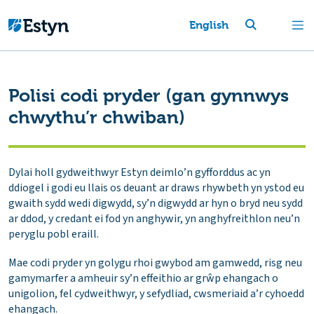
English
Polisi codi pryder (gan gynnwys
chwythu’r chwiban)
Dylai holl gydweithwyr Estyn deimlo’n gyfforddus ac yn
ddiogel i godi eu llais os deuant ar draws rhywbeth yn ystod eu
gwaith sydd wedi digwydd, sy’n digwydd ar hyn o bryd neu sydd
ar ddod, y credant ei fod yn anghywir, yn anghyfreithlon neu’n
peryglu pobl eraill.
Mae codi pryder yn golygu rhoi gwybod am gamwedd, risg neu
gamymarfer a amheuir sy’n effeithio ar grŵp ehangach o
unigolion, fel cydweithwyr, y sefydliad, cwsmeriaid a’r cyhoedd
ehangach.