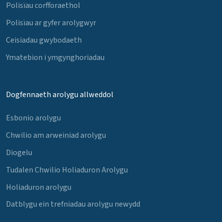
Polisïau corfforaethol
Polisïau ar gyfer arolygwyr
Ceisiadau gwybodaeth
Ymatebion i ymgynghoriadau
Dogfennaeth arolygu allweddol
Esbonio arolygu
Chwilio am arweiniad arolygu
Diogelu
Tudalen Chwilio Holiaduron Arolygu
Holiaduron arolygu
Datblygu ein trefniadau arolygu newydd