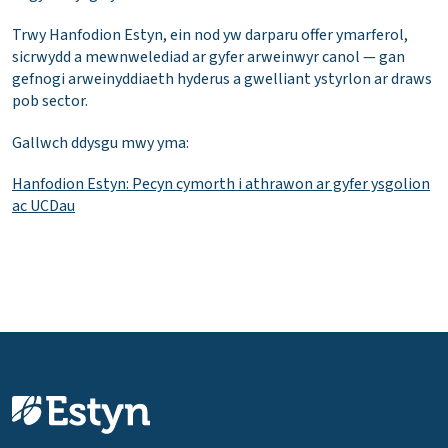
Trwy Hanfodion Estyn, ein nod yw darparu offer ymarferol,
sicrwydd a mewnwelediad ar gyfer arweinwyr canol — gan
gefnogi arweinyddiaeth hyderus a gwelliant ystyrlon ar draws
pob sector.
Gallwch ddysgu mwy yma:
Hanfodion Estyn: Pecyn cymorth i athrawon ar gyfer ysgolion
ac UCDau