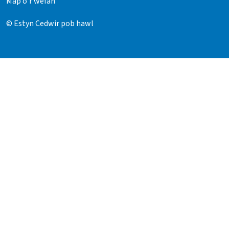
Map o’r wefan
© Estyn Cedwir pob hawl