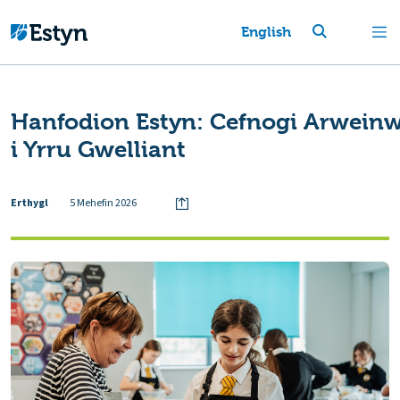
English
Hanfodion Estyn: Cefnogi Arwein
i Yrru Gwelliant
Erthygl
5 Mehefin 2026