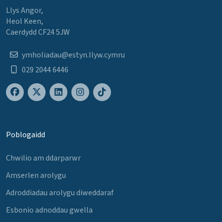
Llys Angor,
Heol Keen,
Caerdydd CF24 5JW
ymholiadau@estyn.llyw.cymru
029 2044 6446
Poblogaidd
Chwilio am ddarparwr
Amserlen arolygu
Adroddiadau arolygu diweddaraf
Esbonio adnoddau gwella