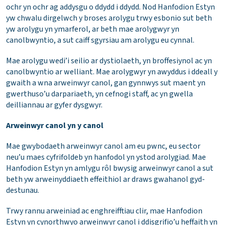
ochr yn ochr ag addysgu o ddydd i ddydd. Nod Hanfodion Estyn
yw chwalu dirgelwch y broses arolygu trwy esbonio sut beth
yw arolygu yn ymarferol, ar beth mae arolygwyr yn
canolbwyntio, a sut caiff sgyrsiau am arolygu eu cynnal.
Mae arolygu wedi’i seilio ar dystiolaeth, yn broffesiynol ac yn
canolbwyntio ar welliant. Mae arolygwyr yn awyddus i ddeall y
gwaith a wna arweinwyr canol, gan gynnwys sut maent yn
gwerthuso’u darpariaeth, yn cefnogi staff, ac yn gwella
deilliannau ar gyfer dysgwyr.
Arweinwyr canol yn y canol
Mae gwybodaeth arweinwyr canol am eu pwnc, eu sector
neu’u maes cyfrifoldeb yn hanfodol yn ystod arolygiad. Mae
Hanfodion Estyn yn amlygu rôl bwysig arweinwyr canol a sut
beth yw arweinyddiaeth effeithiol ar draws gwahanol gyd-
destunau.
Trwy rannu arweiniad ac enghreifftiau clir, mae Hanfodion
Estyn yn cynorthwyo arweinwyr canol i ddisgrifio’u heffaith yn