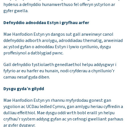
hyderus a defnyddio hunanwerthuso fel offeryn ystyrlon ar
gyfer gwella.
Defnyddio adnoddau Estyn i gryfhau arfer
Mae Hanfodion Estyn yn dangos sut gall arweinwyr canol
ddefnyddio adborth arolygu, adroddiadau thematig, arweiniad
ac ystod gyfan o adnoddau Estyn i lywio cynllunio, dysgu
proffesiynol a datblygiad pwnc.
Gall defnyddio tystiolaeth genedlaethol helpu addysgwyr i
fyfyrio ar eu harfer eu hunain, nodi cryfderau a chynllunio’r
camau nesaf gyda diben.
Dysgu gyda’n gilydd
Mae Hanfodion Estyn yn rhannu myfyrdodau gonest gan
ysgolion ac UCDau ledled Cymru, gan amlygu heriau cyffredin a
dulliau effeithiol. Mae dysgu oddi wrth bobl eraill yn helpu
cryfhau’r system addysg gyfan ac yn cefnogi gwelliant parhaus
ar gyfer dysgwyr.