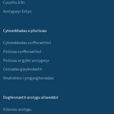
Cysylltu â Ni
Arolygwyr Estyn
Cyhoeddiadau a pholisïau
Cyhoeddiadau corfforaethol
Polisïau corfforaethol
Polisïau ar gyfer arolygwyr
Ceisiadau gwybodaeth
Ymatebion i ymgynghoriadau
Dogfennaeth arolygu allweddol
Esbonio arolygu