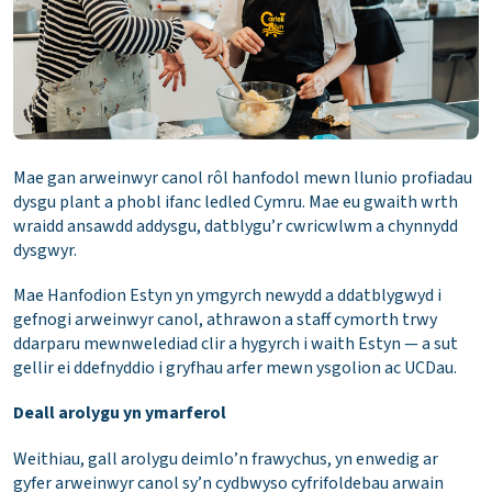
Mae gan arweinwyr canol rôl hanfodol mewn llunio profiadau
dysgu plant a phobl ifanc ledled Cymru. Mae eu gwaith wrth
wraidd ansawdd addysgu, datblygu’r cwricwlwm a chynnydd
dysgwyr.
Mae Hanfodion Estyn yn ymgyrch newydd a ddatblygwyd i
gefnogi arweinwyr canol, athrawon a staff cymorth trwy
ddarparu mewnwelediad clir a hygyrch i waith Estyn — a sut
gellir ei ddefnyddio i gryfhau arfer mewn ysgolion ac UCDau.
Deall arolygu yn ymarferol
Weithiau, gall arolygu deimlo’n frawychus, yn enwedig ar
gyfer arweinwyr canol sy’n cydbwyso cyfrifoldebau arwain